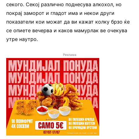
секого. Секој различно поднесува алкохол, но
покрај заморот и гладот има и некои други
показатели кои можат да ви кажат колку брзо ќе
се опиете вечерва и каков мамурлак ве очекува
утре наутро.
Реклама