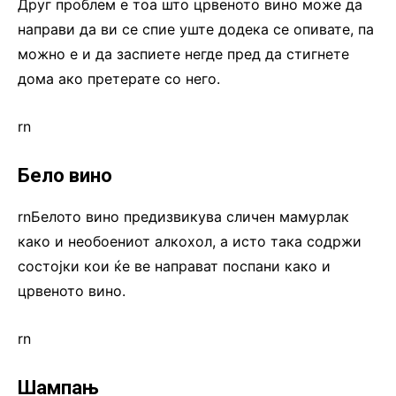
Друг проблем е тоа што црвеното вино може да
направи да ви се спие уште додека се опивате, па
можно е и да заспиете негде пред да стигнете
дома ако претерате со него.
rn
Бело вино
rnБелото вино предизвикува сличен мамурлак
како и необоениот алкохол, а исто така содржи
состојки кои ќе ве направат поспани како и
црвеното вино.
rn
Шампањ