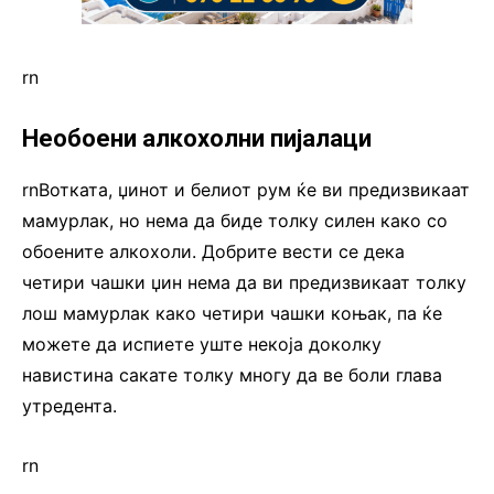
rn
Необоени алкохолни пијалаци
rnВотката, џинот и белиот рум ќе ви предизвикаат
мамурлак, но нема да биде толку силен како со
обоените алкохоли. Добрите вести се дека
четири чашки џин нема да ви предизвикаат толку
лош мамурлак како четири чашки коњак, па ќе
можете да испиете уште некоја доколку
навистина сакате толку многу да ве боли глава
утредента.
rn