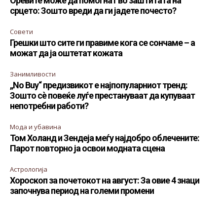
Оревите може да помогнат во заштитата на
срцето: Зошто вреди да ги јадете почесто?
Совети
Грешки што сите ги правиме кога се сончаме – а
можат да ја оштетат кожата
Занимливости
„No Buy“ предизвикот е најпопуларниот тренд:
Зошто сè повеќе луѓе престануваат да купуваат
непотребни работи?
Мода и убавина
Том Холанд и Зендеја меѓу најдобро облечените:
Парот повторно ја освои модната сцена
Астрологија
Хороскоп за почетокот на август: За овие 4 знаци
започнува период на големи промени