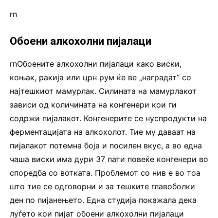
rn
Обоени алкохолни пијалаци
rnОбоените алкохолни пијалаци како виски,
коњак, ракија или црн рум ќе ве „наградат“ со
најтешкиот мамурлак. Силината на мамурлакот
зависи од количината на конгенери кои ги
содржи пијалакот. Конгенерите се нуспродукти на
ферментацијата на алкохолот. Тие му даваат на
пијалакот потемна боја и посилен вкус, а во една
чаша виски има дури 37 пати повеќе конгенери во
споредба со вотката. Проблемот со нив е во тоа
што тие се одговорни и за тешките главоболки
ден по пијанењето. Една студија покажала дека
луѓето кои пијат обоени алкохолни пијалаци