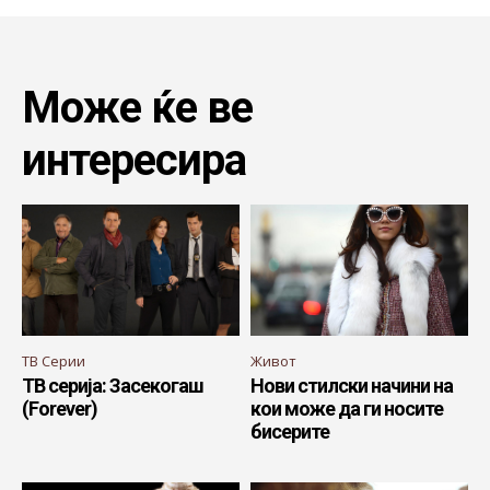
Може ќе ве
интересира
ТВ Серии
Живот
ТВ серија: Засекогаш
Нови стилски начини на
(Forever)
кои може да ги носите
бисерите