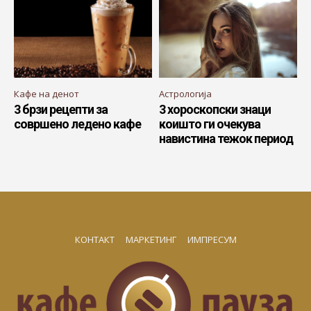
Кафе на денот
Астрологија
3 брзи рецепти за
3 хороскопски знаци
совршено ледено кафе
коишто ги очекува
навистина тежок период
КОНТАКТ
МАРКЕТИНГ
ИМПРЕСУМ