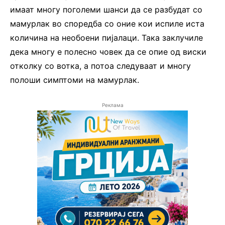
имаат многу поголеми шанси да се разбудат со
мамурлак во споредба со оние кои испиле иста
количина на необоени пијалаци. Така заклучиле
дека многу е полесно човек да се опие од виски
отколку со вотка, а потоа следуваат и многу
полоши симптоми на мамурлак.
Реклама