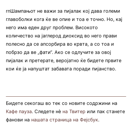
rnШампањот не важи за пијалак кој дава големи
главоболки кога ќе ве опие и тоа е точно. Но, кај
него има еден друг проблем. Високото
количество на јаглерод диоксид во него прави
полесно да се апсорбира во крвта, а со тоа и
побрзо да ве „фати“. Ако се одлучите за овој
пијалак и претерате, веројатно ќе бидете првите
кои ќе ја напуштат забавата поради пијанство.
Бидете секогаш во тек со новите содржини на
Кафе пауза
. Следете нè
на Твитер
или пак станете
фанови на
нашата страница на Фејсбук
.