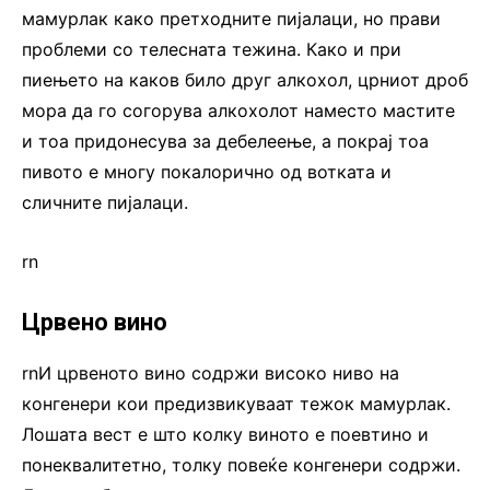
мамурлак како претходните пијалаци, но прави
проблеми со телесната тежина. Како и при
пиењето на каков било друг алкохол, црниот дроб
мора да го согорува алкохолот наместо мастите
и тоа придонесува за дебелеење, а покрај тоа
пивото е многу покалорично од вотката и
сличните пијалаци.
rn
Црвено вино
rnИ црвеното вино содржи високо ниво на
конгенери кои предизвикуваат тежок мамурлак.
Лошата вест е што колку виното е поевтино и
понеквалитетно, толку повеќе конгенери содржи.