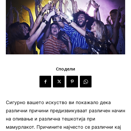
Сподели
Сигурно вашето искуство ви покажало дека
различни причини предизвикуваат различен начин
на опивање и различна тешкотија при
мамурлакот. Причините најчесто се различни кај