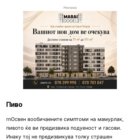
Реклама
Пиво
rnОсвен вообичаените симптоми на мамурлак,
пивото ќе ви предизвика подуеност и гасови.
Инаку тој не предизвикува толку страшен