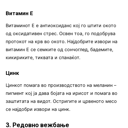
Витамин Е
Витаминот Е е антиоксиданс кој го штити окото
од оксидативен стрес. Освен тоа, го подобрува
протокот на крв во окото. Најдобрите извори на
витамин Е се семките од сончоглед, бадемите,
кикириките, тиквата и спанаќот.
Цинк
Цинкот помага во производството на меланин –
пигмент кој ја дава бојата на ирисот и помага во
заштитата на видот. Остригите и црвеното месо
се најдобри извори на цинк.
3. Редовно вежбање