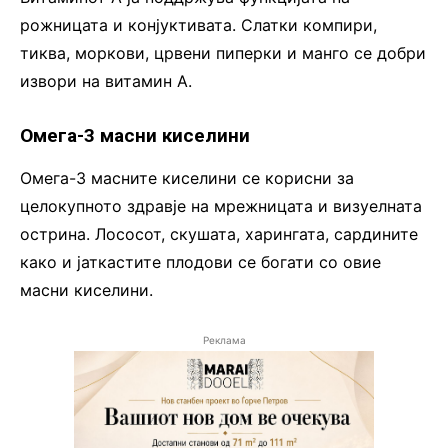
рожницата и конјуктивата. Слатки компири,
тиква, моркови, црвени пиперки и манго се добри
извори на витамин А.
Омега-3 масни киселини
Омега-3 масните киселини се корисни за
целокупното здравје на мрежницата и визуелната
острина. Лососот, скушата, харингата, сардините
како и јаткастите плодови се богати со овие
масни киселини.
Реклама