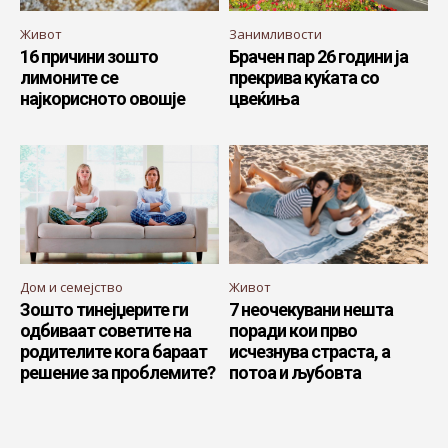
Живот
Занимливости
16 причини зошто
Брачен пар 26 години ја
лимоните се
прекрива куќата со
најкорисното овошје
цвеќиња
Дом и семејство
Живот
Зошто тинејџерите ги
7 неочекувани нешта
одбиваат советите на
поради кои прво
родителите кога бараат
исчезнува страста, а
решение за проблемите?
потоа и љубовта