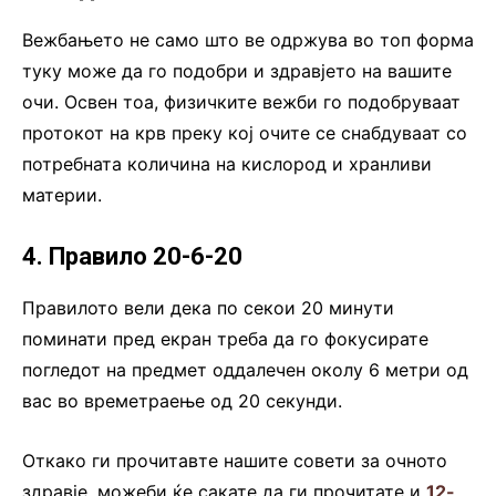
Вежбањето не само што ве одржува во топ форма
туку може да го подобри и здравјето на вашите
очи. Освен тоа, физичките вежби го подобруваат
протокот на крв преку кој очите се снабдуваат со
потребната количина на кислород и хранливи
материи.
4. Правило 20-6-20
Правилото вели дека по секои 20 минути
поминати пред екран треба да го фокусирате
погледот на предмет оддалечен околу 6 метри од
вас во времетраење од 20 секунди.
Откако ги прочитавте нашите совети за очното
здравје, можеби ќе сакате да ги прочитате и
12-