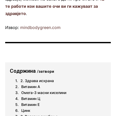
те работи кои вашите очи ви ги кажуваат за
здравјето
.
Извор:
mindbodygreen.com
Содржина
/затвори
2. Здрава исхрана
Витамин А
Омега-3 масни киселини
Витамин Ц
Витамин Е
Цинк