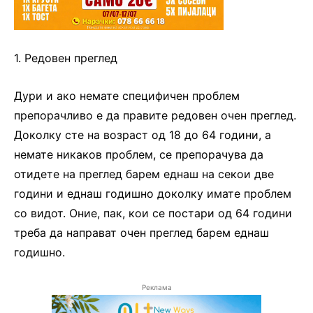
1. Редовен преглед
Дури и ако немате специфичен проблем
препорачливо е да правите редовен очен преглед.
Доколку сте на возраст од 18 до 64 години, а
немате никаков проблем, се препорачува да
отидете на преглед барем еднаш на секои две
години и еднаш годишно доколку имате проблем
со видот. Оние, пак, кои се постари од 64 години
треба да направат очен преглед барем еднаш
годишно.
Реклама