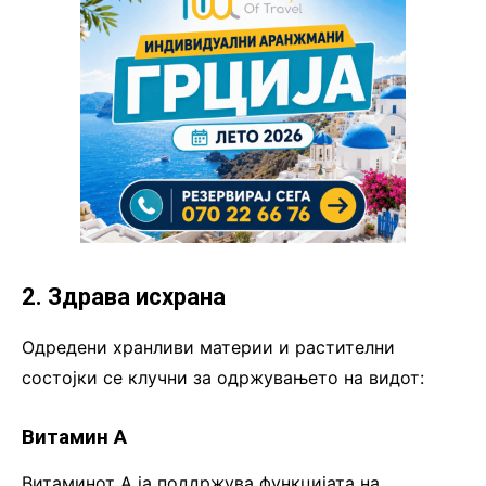
2. Здрава исхрана
Одредени хранливи материи и растителни
состојки се клучни за одржувањето на видот:
Витамин А
Витаминот А ја поддржува функцијата на