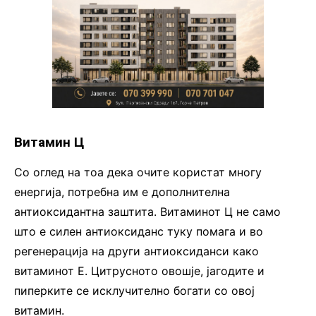
Витамин Ц
Со оглед на тоа дека очите користат многу
енергија, потребна им е дополнителна
антиоксидантна заштита. Витаминот Ц не само
што е силен антиоксиданс туку помага и во
регенерација на други антиоксиданси како
витаминот Е. Цитрусното овошје, јагодите и
пиперките се исклучително богати со овој
витамин.