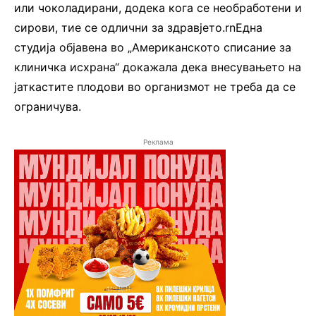
или чоколадирани, додека кога се необработени и
сирови, тие се одлични за здравјето.rnЕдна
студија објавена во „Американското списание за
клиничка исхрана“ докажала дека внесувањето на
јаткастите плодови во организмот не треба да се
ограничува.
Реклама