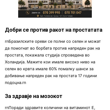
Добри се против ракот на простатата
rnБразилските ореви се полни со селен и можат
да помогнат во борбата против напреден рак на
простата, покажала студија спроведена во
Холандија. Мажите кои имале високо ниво на
селен во крвта имале 60% помалку шанси за
добивање напреден рак на простата 17 години
подоцна.rn
За здравје на мозокот
rnПоради здравите количини на витаминот Е,