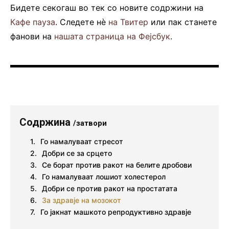
Бидете секогаш во тек со новите содржини на
Кафе пауза
. Следете нè
на Твитер
или пак станете
фанови на
нашата страница на Фејсбук
.
Содржина
/затвори
Го намалуваат стресот
Добри се за срцето
Се борат против ракот на белите дробови
Го намалуваат лошиот холестерол
Добри се против ракот на простатата
За здравје на мозокот
Го јакнат машкото репродуктивно здравје