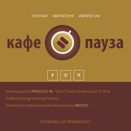
КОНТАКТ
МАРКЕТИНГ
ИМПРЕСУМ
Developed by
PROCESS IN
· Your Trusted Enterprise IT, AI &
Software Engineering Partner ·
Hosted on Enterprise Infrastructure by
INHOST
ПОЛИТИКА ЗА ПРИВАТНОСТ