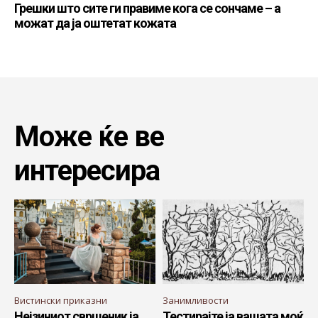
Грешки што сите ги правиме кога се сончаме – а
можат да ја оштетат кожата
Може ќе ве
интересира
Вистински приказни
Занимливости
Нејзиниот свршеник ја
Тестирајте ја вашата моќ