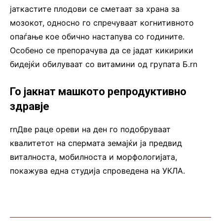
јаткастите плодови се сметаат за храна за
мозокот, односно го спречуваат когнитивното
опаѓање кое обично настапува со годините.
Особено се препорачува да се јадат кикирики
бидејќи обилуваат со витамини од групата Б.rn
Го јакнат машкото репродуктивно
здравје
rnДве раце ореви на ден го подобруваат
квалитетот на спермата земајќи ја предвид
виталноста, мобилноста и морфологијата,
покажува една студија спроведена на УКЛА.