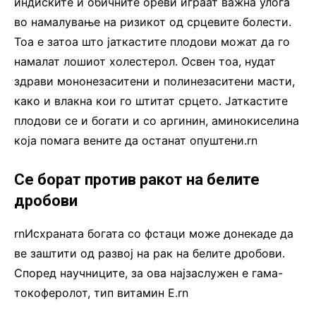
индиските и обичните ореви играат важна улога
во намалување на ризикот од срцевите болести.
Тоа е затоа што јаткастите плодови можат да го
намалат лошиот холестерол. Освен тоа, нудат
здрави мононезаситени и полинезаситени масти,
како и влакна кои го штитат срцето. Јаткастите
плодови се и богати и со аргинин, аминокиселина
која помага вените да останат опуштени.rn
Се борат против ракот на белите
дробови
rnИсхраната богата со фстаци може донекаде да
ве заштити од развој на рак на белите дробови.
Според научниците, за ова најзаслужен е гама-
токоферолот, тип витамин Е.rn