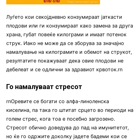
Луѓето кои секојдневно конзумираат јаткасти
плодови или ги конзумираат како замена за друга
храна, губат повеќе килограми и имаат потенок
струк. Иако не може да се зборува за значајно
намалување на килограмите и обемот на струкот,
резултатите покажуваат дека овие плодови не
дебелеат и се одлични за здравиот крвоток.rn
Го намалуваат стресот
rnОревите се богати со алфа-линоленска
киселина, па така го штитат срцето во периоди на
голем стрес, кога тоа е посебно загрозено.
Стресот обично доведува до пад на имунитетот,
но ќе го одржите доколку јадете бадеми кои се