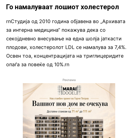
Го намалуваат лошиот холестерол
rnСтудија од 2010 година објавена во „Архивата
за интерна медицина“ покажува дека со
секојдневно внесување на една шолја јаткасти
плодови, холестеролот LDL се намалува за 7,4%.
Освен тоа, концентрацијата на триглицеридите
опаѓа за повеќе од 10%.rn
Реклама