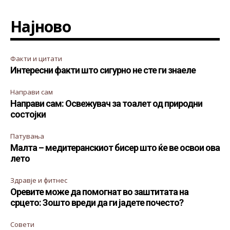
Најново
Факти и цитати
Интересни факти што сигурно не сте ги знаеле
Направи сам
Направи сам: Освежувач за тоалет од природни
состојки
Патувања
Малта – медитеранскиот бисер што ќе ве освои ова
лето
Здравје и фитнес
Оревите може да помогнат во заштитата на
срцето: Зошто вреди да ги јадете почесто?
Совети