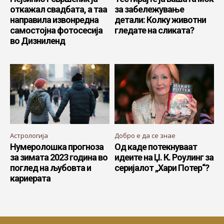
откажал свадбата, а таа
за забележување
направила извонредна
детали: Колку животни
самостојна фотосесија
гледате на сликата?
во Дизниленд
Астрологија
Добро е да се знае
Нумеролошка прогноза
Од каде потекнуваат
за зимата 2023 година во
идеите на Џ. К. Роулинг за
поглед на љубовта и
серијалот „Хари Потер“?
кариерата