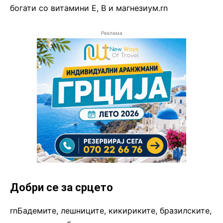
богати со витамини Е, В и магнезиум.rn
Реклама
Добри се за срцето
rnБадемите, лешниците, кикириките, бразилските,