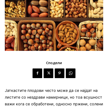
Сподели
Јаткастите плодови често може да се најдат на
листите со нездрави намирници, но тоа всушност
важи кога се обработени, односно пржени, солени