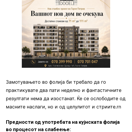
Замотувањето во фолија би требало да го
практикувате два пати неделно и фантастичните
резултати нема да изостанат. Ќе се ослободите од
масните наслаги, но и од целулитот и стриите.rn
Предности од употребата на кујнската фолија
во процесот на слабеење: