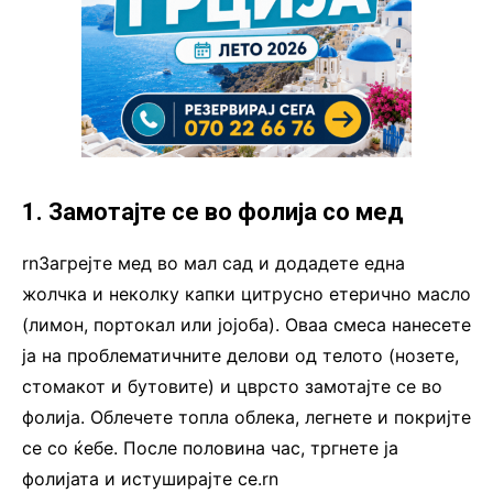
1. Замотајте се во фолија со мед
rnЗагрејте мед во мал сад и додадете една
жолчка и неколку капки цитрусно етерично масло
(лимон, портокал или јојоба). Оваа смеса нанесете
ја на проблематичните делови од телото (нозете,
стомакот и бутовите) и цврсто замотајте се во
фолија. Облечете топла облека, легнете и покријте
се со ќебе. После половина час, тргнете ја
фолијата и истуширајте се.rn