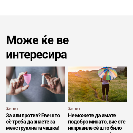
Може ќе ве
интересира
Живот
Живот
За или против? Еве што
Не можете да имате
сѐ треба да знаете за
подобро минато, вие сте
менструалната чашка!
направиле сѐ што било