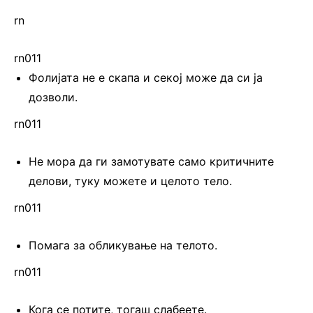
rn
rn011
Фолијата не е скапа и секој може да си ја
дозволи.
rn011
Не мора да ги замотувате само критичните
делови, туку можете и целото тело.
rn011
Помага за обликување на телото.
rn011
Кога се потите, тогаш слабеете.