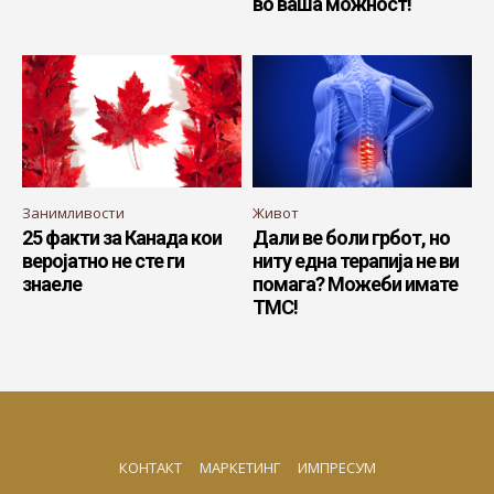
во ваша можност!
Занимливости
Живот
25 факти за Канада кои
Дали ве боли грбот, но
веројатно не сте ги
ниту една терапија не ви
знаеле
помага? Можеби имате
ТМС!
КОНТАКТ
МАРКЕТИНГ
ИМПРЕСУМ