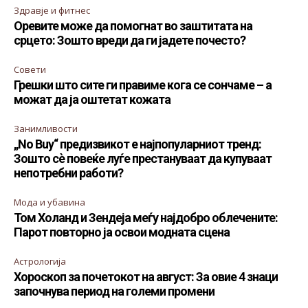
Здравје и фитнес
Оревите може да помогнат во заштитата на
срцето: Зошто вреди да ги јадете почесто?
Совети
Грешки што сите ги правиме кога се сончаме – а
можат да ја оштетат кожата
Занимливости
„No Buy“ предизвикот е најпопуларниот тренд:
Зошто сè повеќе луѓе престануваат да купуваат
непотребни работи?
Мода и убавина
Том Холанд и Зендеја меѓу најдобро облечените:
Парот повторно ја освои модната сцена
Астрологија
Хороскоп за почетокот на август: За овие 4 знаци
започнува период на големи промени