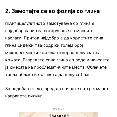
2. Замотајте се во фолија со глина
rnАнтицелулитното замотување со глина е
најдобар начин за согорување на масните
наслаги. Притоа најдобро е да користите сина
глина бидејќи таа содржи голем број
микроелементи кои благотворно делуваат на
кожата. Разредете сина глина со вода и нанесете
ја смесата на проблематичните места. Облечете
топла облека и оставете да делува 1 час.
За подобар ефект, пред да почнете со третманот,
направете пилинг.
Реклама