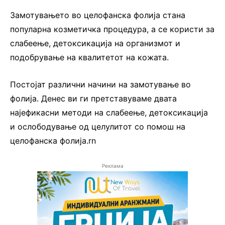
Замотувањето во целофанска фолија стана
популарна козметичка процедура, а се користи за
слабеење, детоксикација на организмот и
подобрување на квалитетот на кожата.
Постојат различни начини на замотување во
фолија. Денес ви ги претставуваме двата
најефикасни методи на слабеење, детоксикација
и ослободување од целулитот со помош на
целофанска фолија.rn
Реклама