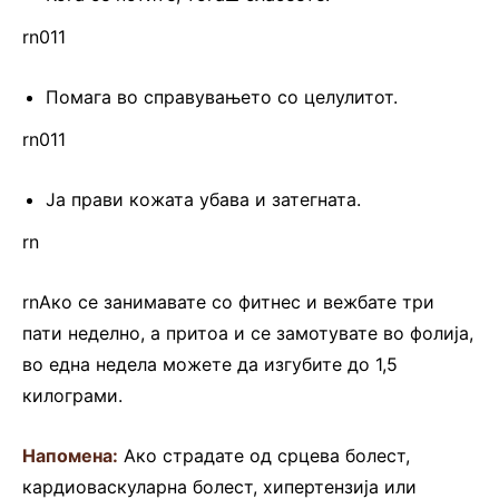
rn011
Помага во справувањето со целулитот.
rn011
Ја прави кожата убава и затегната.
rn
rnАко се занимавате со фитнес и вежбате три
пати неделно, а притоа и се замотувате во фолија,
во една недела можете да изгубите до 1,5
килограми.
Напомена:
Ако страдате од срцева болест,
кардиоваскуларна болест, хипертензија или