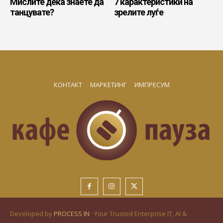
Мислите дека знаете да
7 карактеристики на
танцувате?
зрелите луѓе
КОНТАКТ
МАРКЕТИНГ
ИМПРЕСУМ
Developed by
PROCESS IN
· Your Trusted Enterprise IT, AI &