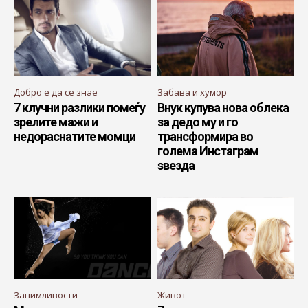
Добро е да се знае
Забава и хумор
7 клучни разлики помеѓу
Внук купува нова облека
зрелите мажи и
за дедо му и го
недораснатите момци
трансформира во
голема Инстаграм
ѕвезда
Занимливости
Живот