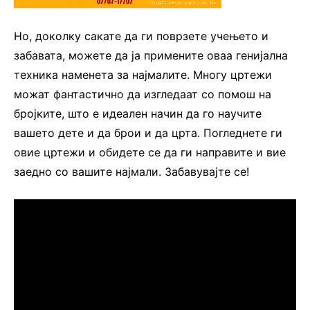
Но, доколку сакате да ги поврзете учењето и
забавата, можете да ја примените оваа генијална
техника наменета за најмалите. Многу цртежи
можат фантастично да изгледаат со помош на
бројките, што е идеален начин да го научите
вашето дете и да брои и да црта. Погледнете ги
овие цртежи и обидете се да ги направите и вие
заедно со вашите најмали. Забавувајте се!