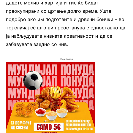
дадете молив и хартија и тие ќе бидат
преокупирани со цртање долго време. Уште
подобро ако им подготвите и дрвени боички – во
тој случај сè што ви преостанува е едноставно да
ја набљудувате нивната креативност и да се
забавувате заедно со нив.
Реклама