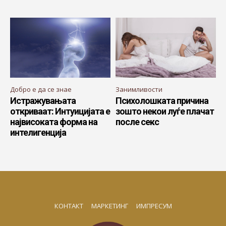
Добро е да се знае
Занимливости
Истражувањата
Психолошката причина
откриваат: Интуицијата е
зошто некои луѓе плачат
највисоката форма на
после секс
интелигенција
КОНТАКТ
МАРКЕТИНГ
ИМПРЕСУМ