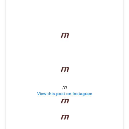
rn
rn
rn
View this post on Instagram
rn
rn