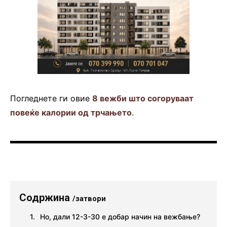
Погледнете ги овие
8 вежби што согоруваат
повеќе калории од трчањето
.
Содржина
/затвори
Но, дали 12-3-30 е добар начин на вежбање?