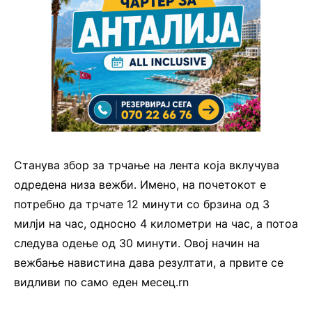
Станува збор за трчање на лента која вклучува
одредена низа вежби. Имено, на почетокот е
потребно да трчате 12 минути со брзина од 3
милји на час, односно 4 километри на час, а потоа
следува одење од 30 минути. Овој начин на
вежбање навистина дава резултати, а првите се
видливи по само еден месец.rn