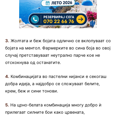
3.
Жолтата и беж бојата одлично се вклопуваат со
бојата на ментол. Фармерките во сина боја во овој
случај претставуваат неутрално парче кое не
отскокнува од останатите.
4.
Комбинацијата во пастелни нијанси е секогаш
добра идеја, а најдобро се сложуваат белите,
крем, беж и сини тонови.
5.
На црно-белата комбинација многу добро ѝ
прилегаат силните бои како црвената,