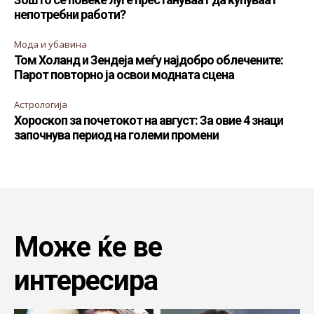
непотребни работи?
Мода и убавина
Том Холанд и Зендеја меѓу најдобро облечените:
Парот повторно ја освои модната сцена
Астрологија
Хороскоп за почетокот на август: За овие 4 знаци
започнува период на големи промени
Може ќе ве
интересира