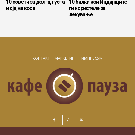
10 совети за долга, густа
10 билки кои Индијнците
и сјајна коса
ги користеле за
лекување
КОНТАКТ
МАРКЕТИНГ
ИМПРЕСУМ