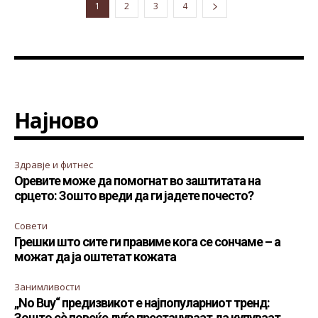
1
2
3
4
Најново
Здравје и фитнес
Оревите може да помогнат во заштитата на
срцето: Зошто вреди да ги јадете почесто?
Совети
Грешки што сите ги правиме кога се сончаме – а
можат да ја оштетат кожата
Занимливости
„No Buy“ предизвикот е најпопуларниот тренд:
Зошто сè повеќе луѓе престануваат да купуваат