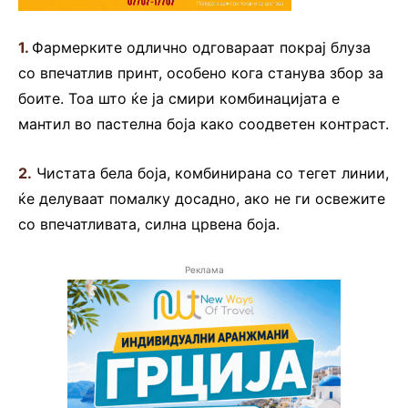
1.
Фармерките одлично одговараат покрај блуза
со впечатлив принт, особено кога станува збор за
боите. Тоа што ќе ја смири комбинацијата е
мантил во пастелна боја како соодветен контраст.
2.
Чистата бела боја, комбинирана со тегет линии,
ќе делуваат помалку досадно, ако не ги освежите
со впечатливата, силна црвена боја.
Реклама