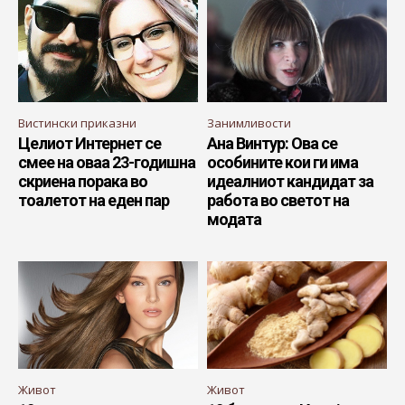
Вистински приказни
Занимливости
Целиот Интернет се
Ана Винтур: Ова се
смее на оваа 23-годишна
особините кои ги има
скриена порака во
идеалниот кандидат за
тоалетот на еден пар
работа во светот на
модата
Живот
Живот