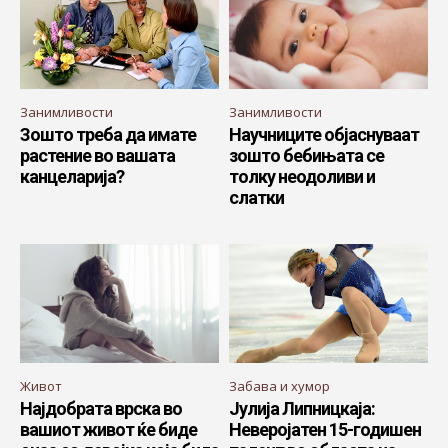
Занимливости
Занимливости
Зошто треба да имате
Научниците објаснуваат
растение во вашата
зошто бебињата се
канцеларија?
толку неодоливи и
слатки
Живот
Забава и хумор
Најдобрата врска во
Јулија Липницкаја:
вашиот живот ќе биде
Неверојатен 15-годишен