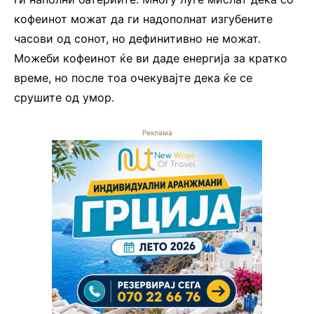
кофеинот можат да ги надополнат изгубените
часови од сонот, но дефинитивно не можат.
Можеби кофеинот ќе ви даде енергија за кратко
време, но после тоа очекувајте дека ќе се
срушите од умор.
Реклама