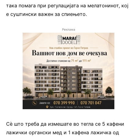
така помага при регулацијата на мелатонинот, кој
е суштински важен за спиењето.
Реклама
Сѐ што треба да измешате во тегла се 5 кафени
лажички органски мед и 1 кафена лажичка од