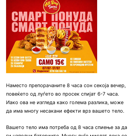
Наместо препорачаните 8 часа сон секоја вечер,
повеќето од луѓето во просек спијат 6-7 часа.
Иако ова не изгледа како голема разлика, може
да има многу несакани ефекти врз вашето тело.
Вашето тело има потреба од 8 часа спиење за да
ги наполни батериите. Многу луѓе мислат дека со