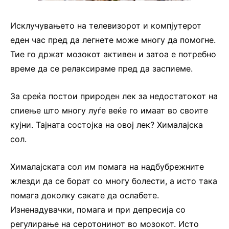
Исклучувањето на телевизорот и компјутерот
еден час пред да легнете може многу да помогне.
Тие го држат мозокот активен и затоа е потребно
време да се релаксираме пред да заспиеме.
За среќа постои природен лек за недостатокот на
спиење што многу луѓе веќе го имаат во своите
кујни. Тајната состојка на овој лек? Хималајска
сол.
Хималајската сол им помага на надбубрежните
жлезди да се борат со многу болести, а исто така
помага доколку сакате да ослабете.
Изненадувачки, помага и при депресија со
регулирање на серотонинот во мозокот. Исто