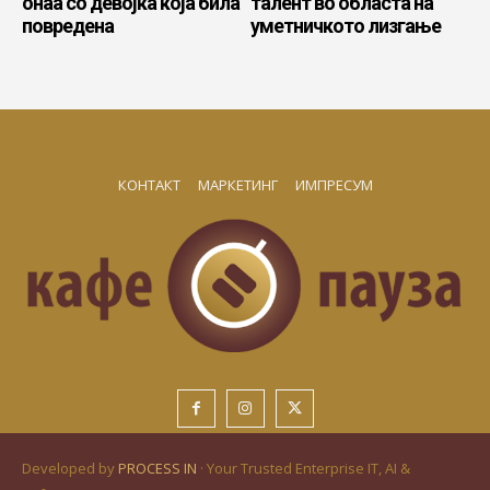
онаа со девојка која била
талент во областа на
повредена
уметничкото лизгање
КОНТАКТ
МАРКЕТИНГ
ИМПРЕСУМ
Developed by
PROCESS IN
· Your Trusted Enterprise IT, AI &