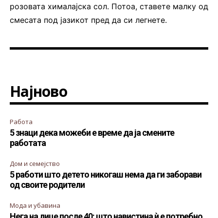
розовата хималајска сол. Потоа, ставете малку од
смесата под јазикот пред да си легнете.
Најново
Работа
5 знаци дека можеби е време да ја смените
работата
Дом и семејство
5 работи што детето никогаш нема да ги заборави
од своите родители
Мода и убавина
Нега на лице после 40: што навистина ѝ е потребно