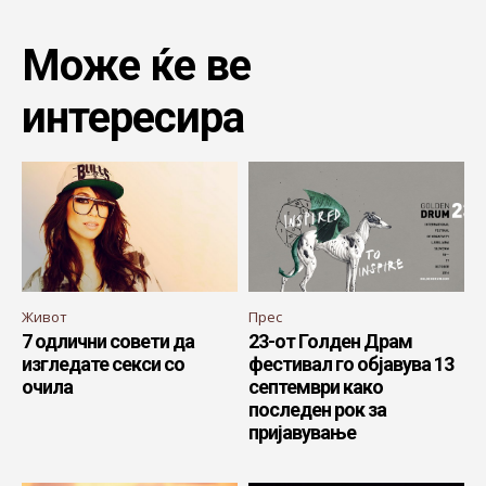
Може ќе ве
интересира
Живот
Прес
7 одлични совети да
23-от Голден Драм
изгледате секси со
фестивал го објавува 13
очила
септември како
последен рок за
пријавување