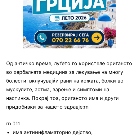
Од античко време, луѓето го користеле ориганото
во хербалната медицина за лекување на многу
болести, вклучувајќи рани на кожата, болки во
мускулите, астма, варење и симптоми на
настинка. Покрај тоа, ориганото има и други
придобивки за нашето здравје:rn
rn 011
има антиинфламаторно дејство,