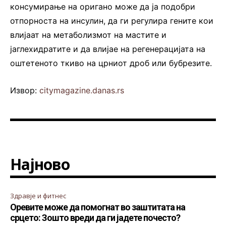
консумирање на оригано може да ја подобри
отпорноста на инсулин, да ги регулира гените кои
влијаат на метаболизмот на мастите и
јаглехидратите и да влијае на регенерацијата на
оштетеното ткиво на црниот дроб или бубрезите.
Извор:
citymagazine.danas.rs
Најново
Здравје и фитнес
Оревите може да помогнат во заштитата на
срцето: Зошто вреди да ги јадете почесто?