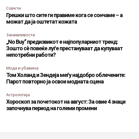
Совети
Грешки што сите ги правиме кога се сончаме – а
можат да ја оштетат кожата
Занимливости
„No Buy“ предизвикот е најпопуларниот тренд:
Зошто сè повеќе луѓе престануваат да купуваат
непотребни работи?
Мода и убавина
Том Холанд и Зендеја меѓу најдобро облечените:
Парот повторно ја освои модната сцена
Астрологија
Хороскоп за почетокот на август: За овие 4 знаци
започнува период на големи промени