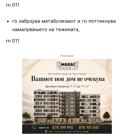
rn 011
го забрзува метаболизмот и го поттикнува
намалувањето на тежината,
rn 011
Реклама