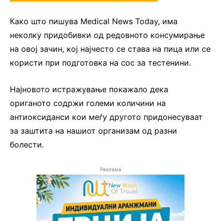
Како што пишува Medical News Today, има
неколку придобивки од редовното консумирање
на овој зачин, кој најчесто се става на пица или се
користи при подготовка на сос за тестенини.
Најновото истражување покажало дека
ориганото содржи големи количини на
антиоксиданси кои меѓу другото придонесуваат
за заштита на нашиот организам од разни
болести.
Реклама