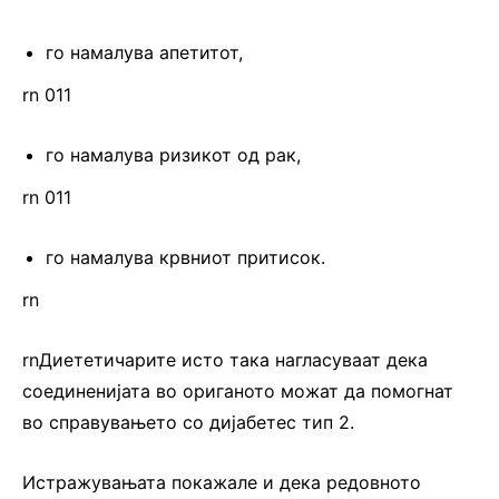
го намалува апетитот,
rn 011
го намалува ризикот од рак,
rn 011
го намалува крвниот притисок.
rn
rnДиететичарите исто така нагласуваат дека
соединенијата во ориганото можат да помогнат
во справувањето со дијабетес тип 2.
Истражувањата покажале и дека редовното