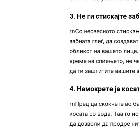
3. Не ги стискајте за
rnСо несвесното стискањ
забната глеѓ, да создава
обликот на вашето лице. 
време на спиењето, не ч
да ги заштитите вашите з
4. Намокрете ја кос
rnПред да скокнете во ба
косата со вода. Таа го 
да дозволи да продре нит