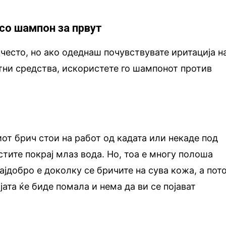
 со шампон за првут
 често, но ако одеднаш почувствувате иритација н
тни средства, искористете го шампонот против
от брич стои на работ од кадата или некаде под
стите покрај млаз вода. Но, тоа е многу полоша
ајдобро е доколку се бричите на сува кожа, а пот
ата ќе биде помала и нема да ви се појават