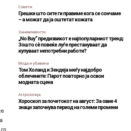
Совети
Грешки што сите ги правиме кога се сончаме
– а можат да ја оштетат кожата
Занимливости
„No Buy“ предизвикот е најпопуларниот тренд:
Зошто сè повеќе луѓе престануваат да
купуваат непотребни работи?
Мода и убавина
Том Холанд и Зендеја меѓу најдобро
облечените: Парот повторно ја освои
модната сцена
Астрологија
Хороскоп за почетокот на август: За овие 4
знаци започнува период на големи промени
се
а
.rn