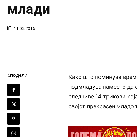
млади
11.03.2016
Сподели
Како што поминува време
подмладува наместо да ст
следниве 14 трикови кој
својот прекрасен младо