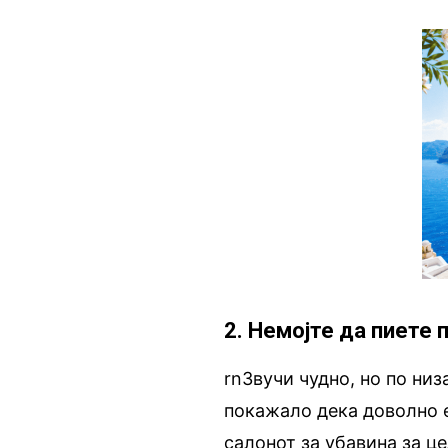
2. Немојте да пиете 
rnЗвучи чудно, но по низ
покажало дека доволно е
салонот за убавина за ц