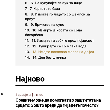
6. Не купувајте памук за лице
7. Користете база
8. Измијте го лицето со шампон за
првут
9. Бричење на суво
10. Измијте ја косата со сода
бикарбона
11. Измијте ги забите пред појадокот
12. Туширајте се со млака вода
13. Имајте кокосово масло на дофат
14. Ден без шминка
Најново
на
Здравје и фитнес
Оревите може да помогнат во заштитата на
срцето: Зошто вреди да ги јадете почесто?