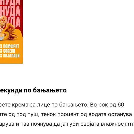
 секунди по бањањето
сете крема за лице по бањањето. Во рок од 60
ете од под туш, тенок процент од водата останува 
рува и таа почнува да ја губи својата влажност.rn