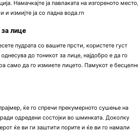
ија. Намачкајте ја павлаката на изгореното место
и и измијте ја со ладна вода.rn
к за лице
несете пудрата со вашите прсти, користете густ
 однесува до тоникот за лице, најдобро е да го
тоа само да го измиете лицето. Памукот е бесцелн
прајмер, ќе го спречи прекумерното сушење на
оради одредени состојки во шминката. Доколку
ерот ќе ви ги заштити порите и ќе ви го намали