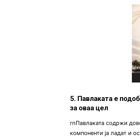
5. Павлаката е подо
за оваа цел
rnПавлаката содржи дово
компоненти ја ладат и о