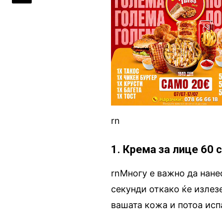
rn
1. Крема за лице 60
rnМногу е важно да нане
секунди откако ќе излез
вашата кожа и потоа испа