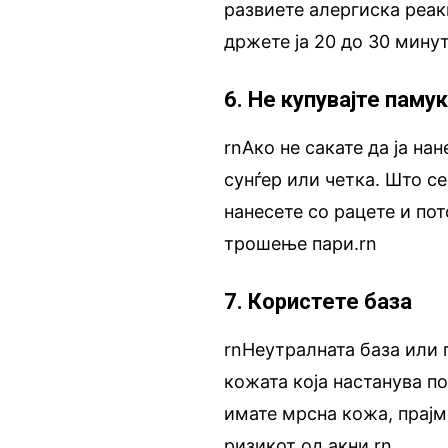
развиете алергиска реакц
држете ја 20 до 30 минут
6. Не купувајте паму
rnАко не сакате да ја на
сунѓер или четка. Што се
нанесете со рацете и по
трошење пари.rn
7. Користете база
rnНеутралната база или 
кожата која настанува п
имате мрсна кожа, прајм
ризикот од акни.rn