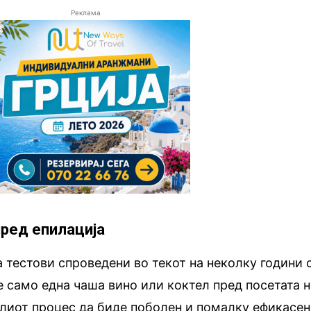
Реклама
пред епилација
а тестови спроведени во текот на неколку години 
 само една чаша вино или коктел пред посетата н
елиот процес да биде поболен и помалку ефикасен