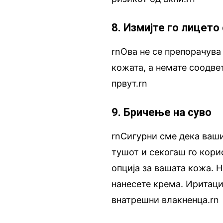
8. Измијте го лицето
rnОва не се препорачува
кожата, а немате соодве
првут.rn
9. Бричење на суво
rnСигурни сме дека ваши
тушот и секогаш го кори
опција за вашата кожа. Н
нанесете крема. Иритациј
внатрешни влакненца.rn