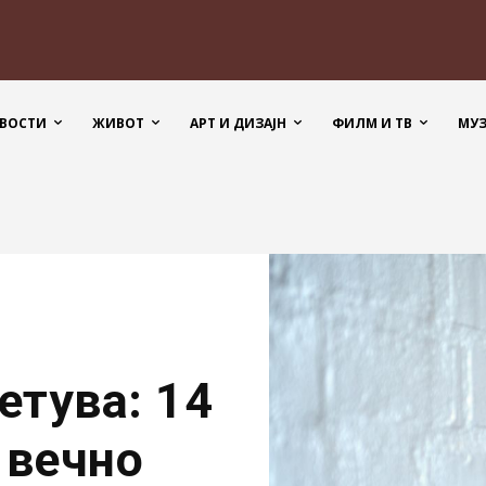
ВОСТИ
ЖИВОТ
АРТ И ДИЗАЈН
ФИЛМ И ТВ
МУ
етува: 14
 вечно