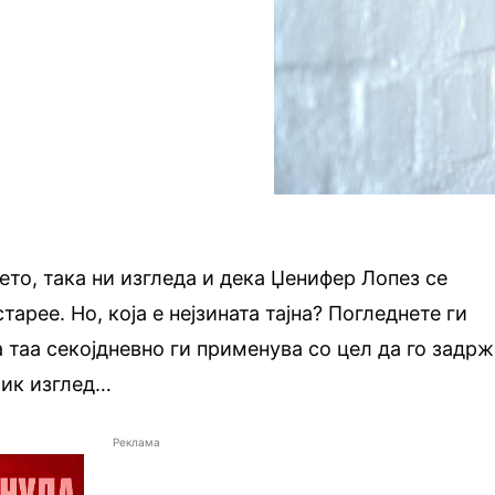
то, така ни изгледа и дека Џенифер Лопез се
арее. Но, која е нејзината тајна? Погледнете ги
а таа секојдневно ги применува со цел да го задр
лик изглед…
Реклама