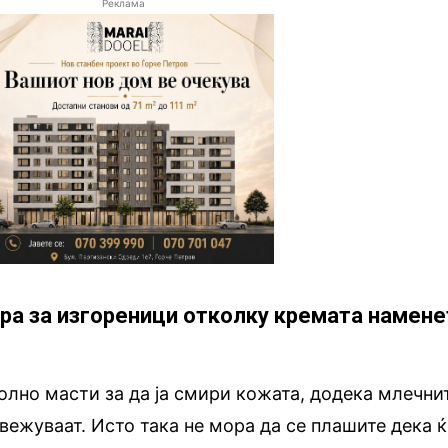
Реклама
бра за изгореници отколку кремата намене
лно масти за да ја смири кожата, додека млечни
свежуваат. Исто така не мора да се плашите дека 