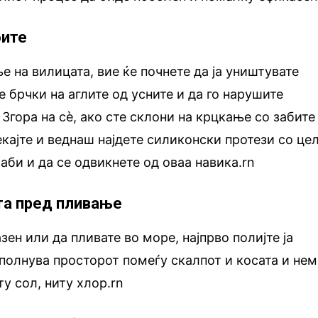
бите
е на вилицата, вие ќе почнете да ја уништувате
те брчки на аглите од усните и да го нарушите
Згора на сè, ако сте склони на крцкање со забите
екајте и веднаш најдете силиконски протези со це
аби и да се одвикнете од оваа навика.rn
ата пред пливање
зен или да пливате во море, најпрво полијте ја
исполнува просторот помеѓу скалпот и косата и не
у сол, ниту хлор.rn