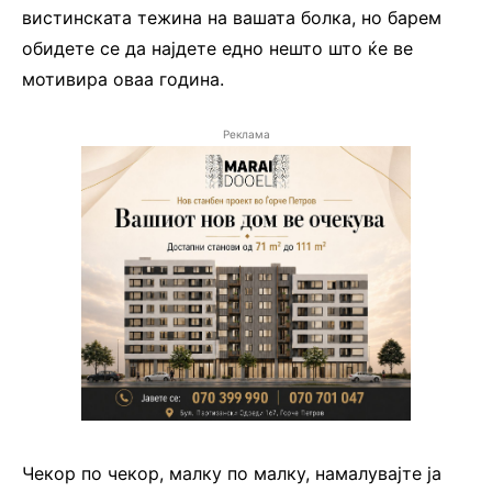
вистинската тежина на вашата болка, но барем
обидете се да најдете едно нешто што ќе ве
мотивира оваа година.
Реклама
Чекор по чекор, малку по малку, намалувајте ја