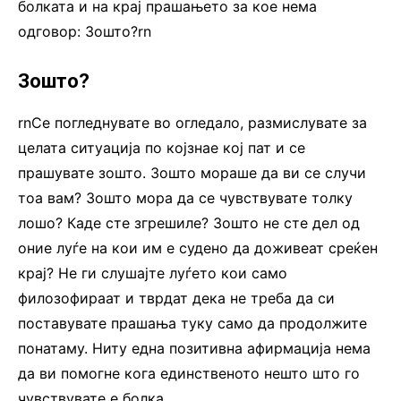
болката и на крај прашањето за кое нема
одговор: Зошто?rn
Зошто?
rnСе погледнувате во огледало, размислувате за
целата ситуација по којзнае кој пат и се
прашувате зошто. Зошто мораше да ви се случи
тоа вам? Зошто мора да се чувствувате толку
лошо? Каде сте згрешиле? Зошто не сте дел од
оние луѓе на кои им е судено да доживеат среќен
крај? Не ги слушајте луѓето кои само
филозофираат и тврдат дека не треба да си
поставувате прашања туку само да продолжите
понатаму. Ниту една позитивна афирмација нема
да ви помогне кога единственото нешто што го
чувствувате е болка.