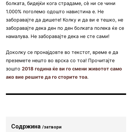
болката, бидејќи кога страдаме, сѐ ни се чини
1.000% поголемо одошто навистина е. Не
заборавајте да дишете! Колку и да ви е тешко, не
заборавајте дека ден по ден болката полека ќе се
намалува. Не заборавајте дека не сте сами!
Доколку се пронајдовте во текстот, време е да
преземете нешто во врска со тоа! Прочитајте
зошто
2018 година ќе ви го смени животот само
ако вие решите да го сторите тоа
.
Содржина
/затвори