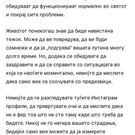
обидуваат да функционираат нормално во светот
и покрај сите проблеми.
Животот понекогаш знае да биде навистина
тежок. Може да ве повредува, да ви буди
сомнежи и да ја „подгрева“ вашата лутина многу
долго време. Но, додека се обидувате да
заздравите и да се справите со ситуацијата во
која се наоѓате моментално, немојте да мислите
дека само вие се соочувате со предизвици.
Немојте да ги разгледувате туѓите Инстаграм
профили, да превртувате очи и да мислите дека
не е фер тоа што не сте таму каде што треба да
бидете. Никој не го негира вашето страдање,
бидејќи само вие можете да ја измерите