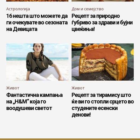
Астрологија
Дом и семејство
16 нешта што можете да
Рецепт за природно
ги очекувате во сезоната
ѓубриво за здрави и бујни
на Девицата
цвеќиња!
Живот
Живот
Фантастична кампања
Рецепт за тирамису што
на „H&M“ која го
ќе ви го стопли срцето во
воодушеви светот
студените есенски
денови!