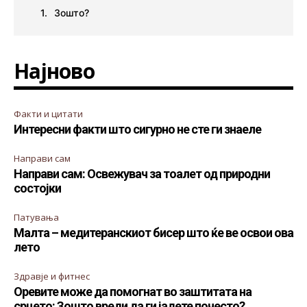
Зошто?
Најново
Факти и цитати
Интересни факти што сигурно не сте ги знаеле
Направи сам
Направи сам: Освежувач за тоалет од природни
состојки
Патувања
Малта – медитеранскиот бисер што ќе ве освои ова
лето
Здравје и фитнес
Оревите може да помогнат во заштитата на
срцето: Зошто вреди да ги јадете почесто?