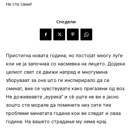
Сподели
Пристигна новата година, но постојат многу луѓе
кои не ја започнаа со насмевка на лицето. Додека
целиот свет се движи напред и многумина
зборуваат за она што ги инспирирало да се
сменат, вие се чувствувате како прегазени од воз.
Не доживеавте „еурека“ и сѐ уште не ви е јасно
зошто сте морале да поминете низ сите тие
проблеми минатата година кои ве следат и оваа
година. На вашето страдање му нема крај.