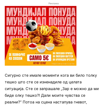
Реклама
Сигурно сте имале моменти кога ви било толку
тешко што сте се изненадиле од целата
ситуација. Сте се запрашале „Зар е можно да ми
биде олку тешко?! Дали моите чувства се
реални?“ Потоа на сцена настапува гневот,