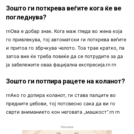
Зошто ги поткрева веѓите кога ќе ве
погледнува?
rnОва е добар знак. Кога маж гледа во жена која
го привлекува, тој автоматски ги поткрева веѓите
и притоа го збрчкува челото. Тоа трае кратко, па
затоа вие ќе треба повеќе да се потрудите за да
ја забележите оваа фацијална експресија.rn
.
rn
Зошто ги потпира рацете на коланот?
rnАко го допира коланот, ги става палците во
предните џебови, тој потсвесно сака да ви го
сврти вниманието кон неговата „машкост“.rn
.
rn
Реклама