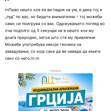
rnПрво нешто кое ќе ви падне на ум, е дека тој е
„луд“ по вас, но бидете внимателни – тој можеби
само си поигрува со вас. Одржувањето поглед во
очи подолго од 5 секунди не е нешто кое му
доаѓа природно, затоа што сте му привлечни.
Можеби употребува некоја техника на
заведување, со која сака да ве наведе да имате
секс со него.rn
.
rn
Реклама