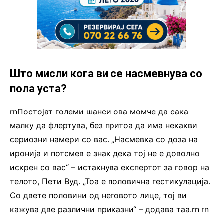
Што мисли кога ви се насмевнува со
пола уста?
rnПостојат големи шанси ова момче да сака
малку да флертува, без притоа да има некакви
сериозни намери со вас. „Насмевка со доза на
иронија и потсмев е знак дека тој не е доволно
искрен со вас“ – истакнува експертот за говор на
телото, Пети Вуд. „Тоа е половична гестикулација.
Со двете половини од неговото лице, тој ви
кажува две различни приказни“ – додава таа.rn
.
rn