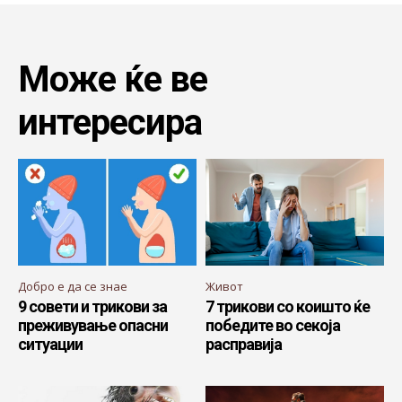
Може ќе ве
интересира
Добро е да се знае
Живот
9 совети и трикови за
7 трикови со коишто ќе
преживување опасни
победите во секоја
ситуации
расправија