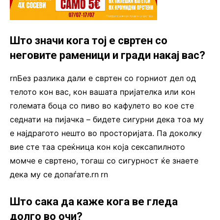
Што значи кога тој е свртен со
неговите раменици и гради накај вас?
rnБез разлика дали е свртен со горниот дел од
телото кон вас, кон вашата пријателка или кон
големата боца со пиво во кафулето во кое сте
седнати на пијачка – бидете сигурни дека тоа му
е најдрагото нешто во просторијата. Па доколку
вие сте таа среќница кон која сексапилното
момче е свртено, тогаш со сигурност ќе знаете
дека му се допаѓате.rn
.
rn
Што сака да каже кога ве гледа
долго во очи?