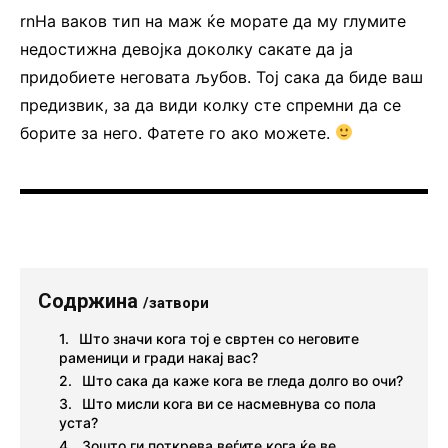
rnНа ваков тип на маж ќе морате да му глумите
недостижна девојка доколку сакате да ја
придобиете неговата љубов. Тој сака да биде ваш
предизвик, за да види колку сте спремни да се
борите за него. Фатете го ако можете.
Содржина
/затвори
Што значи кога тој е свртен со неговите
раменици и гради накај вас?
Што сака да каже кога ве гледа долго во очи?
Што мисли кога ви се насмевнува со пола
уста?
Зошто ги поткрева веѓите кога ќе ве