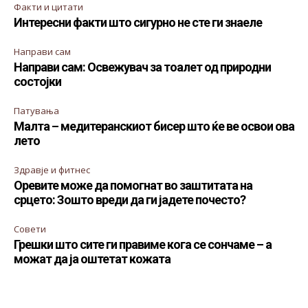
Факти и цитати
Интересни факти што сигурно не сте ги знаеле
Направи сам
Направи сам: Освежувач за тоалет од природни
состојки
Патувања
Малта – медитеранскиот бисер што ќе ве освои ова
лето
Здравје и фитнес
Оревите може да помогнат во заштитата на
срцето: Зошто вреди да ги јадете почесто?
Совети
Грешки што сите ги правиме кога се сончаме – а
можат да ја оштетат кожата