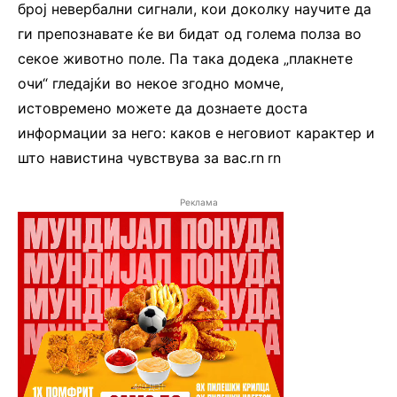
број невербални сигнали, кои доколку научите да
ги препознавате ќе ви бидат од голема полза во
секое животно поле. Па така додека „плакнете
очи“ гледајќи во некое згодно момче,
истовремено можете да дознаете доста
информации за него: каков е неговиот карактер и
што навистина чувствува за вас.rn
.
rn
Реклама