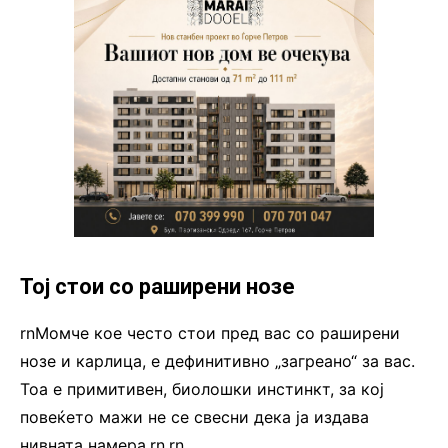
Тој стои со раширени нозе
rnМомче кое често стои пред вас со раширени
нозе и карлица, е дефинитивно „загреано“ за вас.
Тоа е примитивен, биолошки инстинкт, за кој
повеќето мажи не се свесни дека ја издава
нивната намера.rn
.
rn