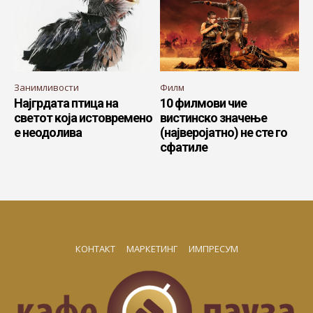
Занимливости
Филм
Најгрдата птица на
10 филмови чие
светот која истовремено
вистинско значење
е неодолива
(најверојатно) не сте го
сфатиле
КОНТАКТ
МАРКЕТИНГ
ИМПРЕСУМ