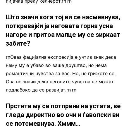
пијачка преку келнерот.rn
.
rn
Што значи кога тој ви се насмевнува,
поткревајќи ја неговата горна усна
нагоре и притоа малце му се ѕиркаат
забите?
rnОваа фацијална експресија е учтив знак дека
нему му е убаво во ваше друштво, но нема
романтични чувства за вас. Но, не грижете се.
Ова не значи дека неговите чувства не можат
подлабоко да се развијат.rn
.
rn
Прстите му се потпрени на устата, ве
гледа директно во очи и ѓаволски ви
се потсмевнува. Хммм…