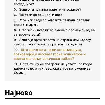
погледнува?
Зошто ги потпира рацете на коланот?
Тој стои со раширени нозе
Стои или седи со неговите стапала свртени
едно кон друго
Што значи кога ви се смешка срамежливо, со
затворена уста?
Зошто ја врти главата на страна или надолу
секогаш кога ќе ви се сретнат погледите?
Што значи кога тој ви се насмевнува,
поткревајќи ја неговата горна усна нагоре и
притоа малце му се ѕиркаат забите?
Прстите му се потпрени на устата, ве гледа
директно во очи и ѓаволски ви се потсмевнува.
Хммм…
Најново