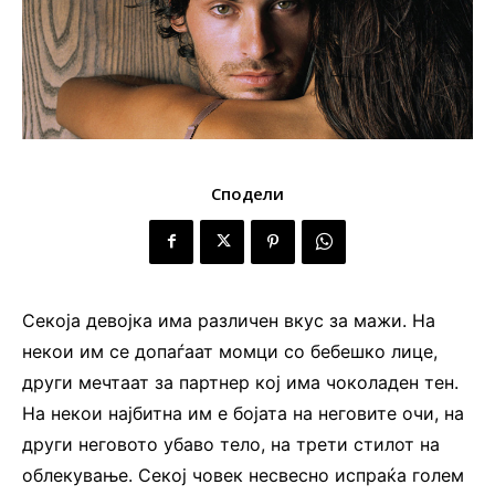
Сподели
Секоја девојка има различен вкус за мажи. На
некои им се допаѓаат момци со бебешко лице,
други мечтаат за партнер кој има чоколаден тен.
На некои најбитна им е бојата на неговите очи, на
други неговото убаво тело, на трети стилот на
облекување. Секој човек несвесно испраќа голем