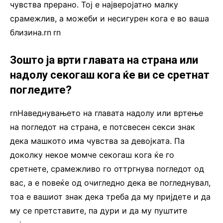
чувства прерано. Тој е најверојатно малку
срамежлив, а можеби и несигурен кога е во ваша
близина.rn
.
rn
Зошто ја врти главата на страна или
надолу секогаш кога ќе ви се сретнат
погледите?
rnНаведнувањето на главата надолу или вртење
на погледот на страна, е потсвесен секси знак
дека машкото има чувства за девојката. Па
доколку некое момче секогаш кога ќе го
сретнете, срамежливо го оттргнува погледот од
вас, а е повеќе од очигледно дека ве погледнувал,
тоа е вашиот знак дека треба да му пријдете и да
му се претставите, па дури и да му пуштите