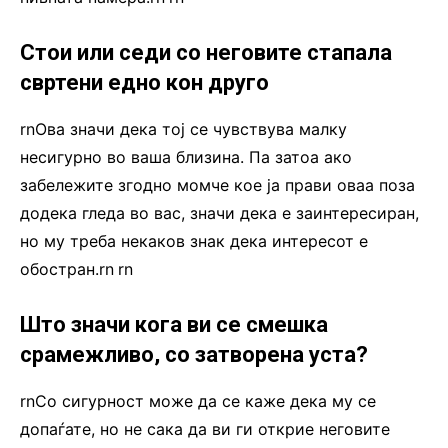
Стои или седи со неговите стапала
свртени едно кон друго
rnОва значи дека тој се чувствува малку
несигурно во ваша близина. Па затоа ако
забележите згодно момче кое ја прави оваа поза
додека гледа во вас, значи дека е заинтересиран,
но му треба некаков знак дека интересот е
обостран.rn
.
rn
Што значи кога ви се смешка
срамежливо, со затворена уста?
rnСо сигурност може да се каже дека му се
допаѓате, но не сака да ви ги открие неговите