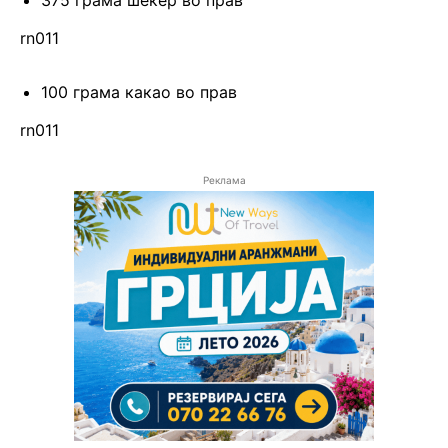
rn011
100 грама какао во прав
rn011
Реклама