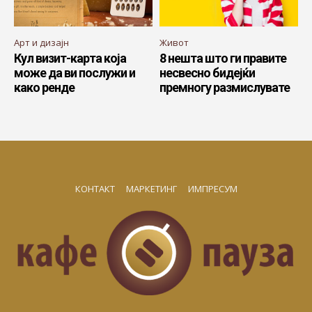
Арт и дизајн
Живот
Кул визит-карта која
8 нешта што ги правите
може да ви послужи и
несвесно бидејќи
како ренде
премногу размислувате
КОНТАКТ
МАРКЕТИНГ
ИМПРЕСУМ