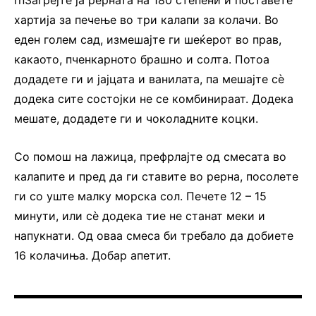
хартија за печење во три калапи за колачи. Во
еден голем сад, измешајте ги шеќерот во прав,
какаото, пченкарното брашно и солта. Потоа
додадете ги и јајцата и ванилата, па мешајте сè
додека сите состојки не се комбинираат. Додека
мешате, додадете ги и чоколадните коцки.
Со помош на лажица, префрлајте од смесата во
калапите и пред да ги ставите во рерна, посолете
ги со уште малку морска сол. Печете 12 – 15
минути, или сè додека тие не станат меки и
напукнати. Од оваа смеса би требало да добиете
16 колачиња. Добар апетит.