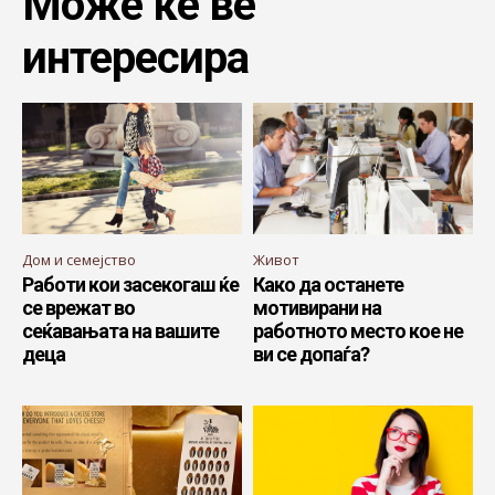
Може ќе ве
интересира
Дом и семејство
Живот
Работи кои засекогаш ќе
Како да останете
се врежат во
мотивирани на
сеќавањата на вашите
работното место кое не
деца
ви се допаѓа?