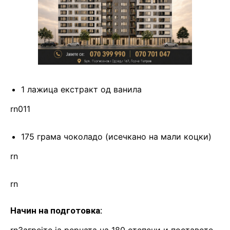
1 лажица екстракт од ванила
rn011
175 грама чоколадо (исечкано на мали коцки)
rn
rn
Начин на подготовка:
rnЗагрејте ја рерната на 180 степени и поставете