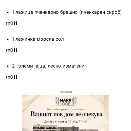
1 лажица пченкарно брашно (пченкарен скроб)
rn011
1 лажичка морска сол
rn011
2 големи јајца, лесно изматени
rn011
Реклама