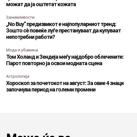
можат да ја оштетат кожата
Занимливости
„No Buy“ предизвикот е најпопуларниот тренд:
Зошто сè повеќе луѓе престануваат да купуваат
непотребни работи?
Мода и убавина
Том Холанд и Зендеја меѓу најдобро облечените:
Парот повторно ја освои модната сцена
Астрологија
Хороскоп за почетокот на август: За овие 4 знаци
започнува период на големи промени