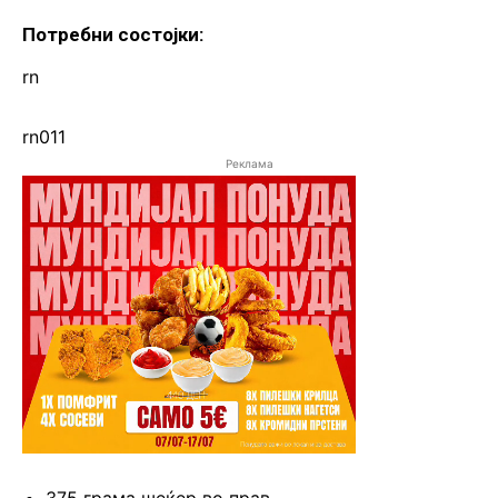
Потребни состојки:
rn
rn011
Реклама
375 грама шеќер во прав