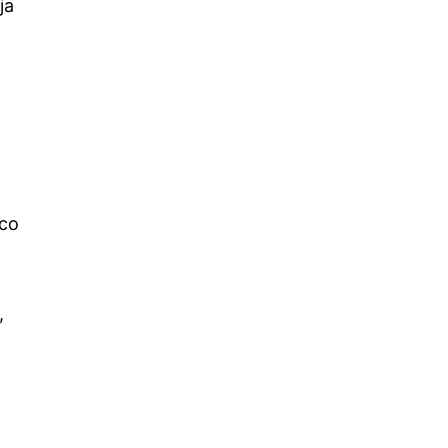
ја
 со
,
д
р