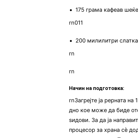
175 грама кафеав шеќ
rn011
200 милилитри слатка
rn
rn
Начин на подготовка:
rnЗагрејте ја рерната на
дно кое може да биде от
ѕидови. За да ја направи
процесор за храна сè до