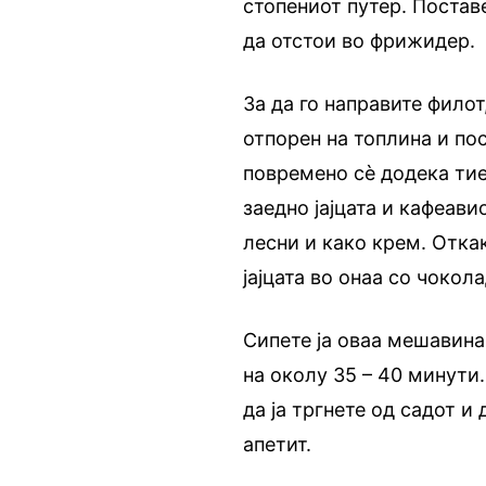
стопениот путер. Поставе
да отстои во фрижидер.
За да го направите филот
отпорен на топлина и пос
повремено сè додека тие
заедно јајцата и кафеав
лесни и како крем. Отка
јајцата во онаа со чокола
Сипете ја оваа мешавина 
на околу 35 – 40 минути
да ја тргнете од садот и
апетит.