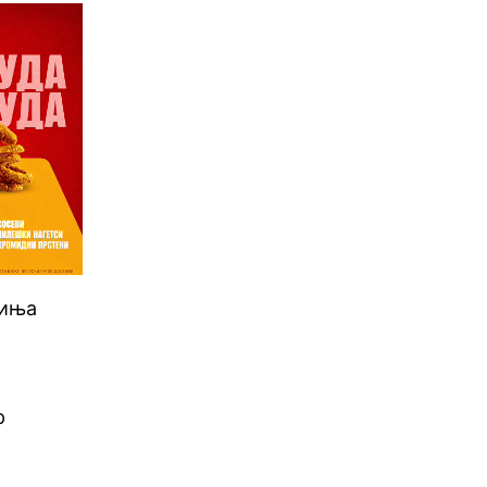
чиња
р