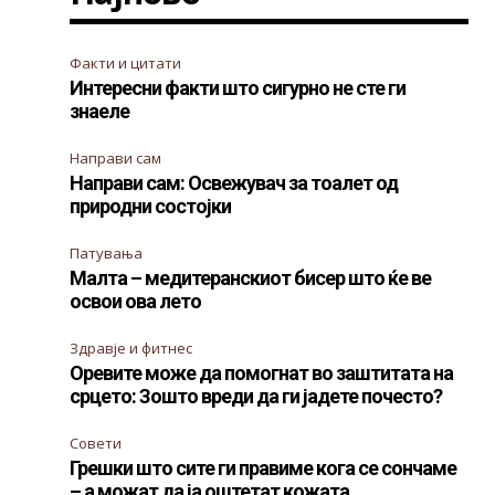
Факти и цитати
Интересни факти што сигурно не сте ги
знаеле
Направи сам
Направи сам: Освежувач за тоалет од
природни состојки
Патувања
Малта – медитеранскиот бисер што ќе ве
освои ова лето
Здравје и фитнес
Оревите може да помогнат во заштитата на
срцето: Зошто вреди да ги јадете почесто?
Совети
Грешки што сите ги правиме кога се сончаме
– а можат да ја оштетат кожата