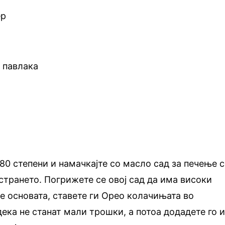
ер
 павлака
 180 степени и намачкајте со масло сад за печење 
странето. Погрижете се овој сад да има високи
те основата, ставете ги Орео колачињата во
дека не станат мали трошки, а потоа додадете го 