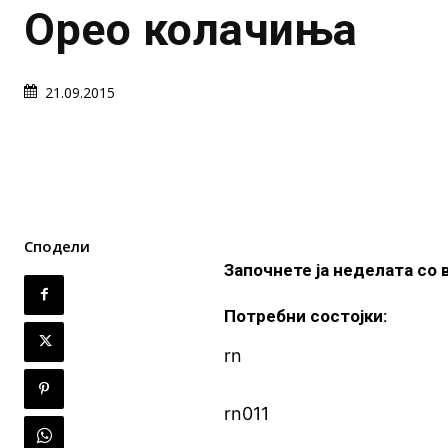
Орео колачиња
21.09.2015
Сподели
Започнете ја неделата со
Потребни состојки:
rn
rn011