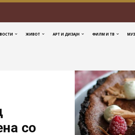
ВОСТИ
ЖИВОТ
АРТ И ДИЗАЈН
ФИЛМ И ТВ
МУ
д
ена со