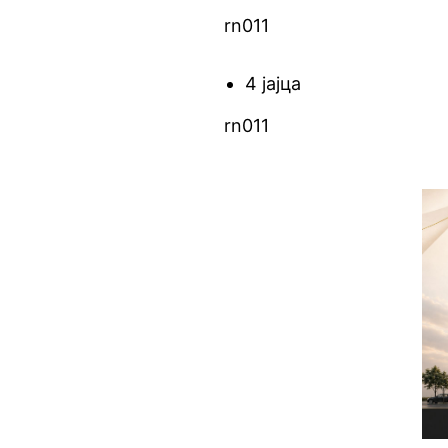
rn011
4 јајца
rn011