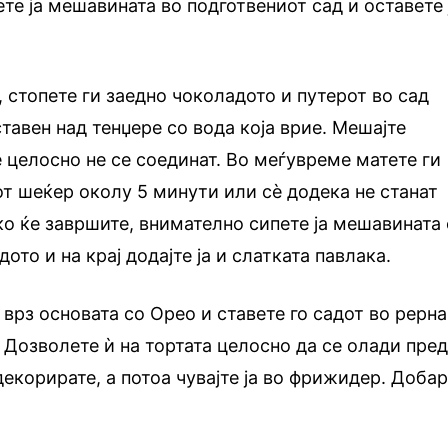
те ја мешавината во подготвениот сад и оставете 
, стопете ги заедно чоколадото и путерот во сад
тавен над тенџере со вода која врие. Мешајте
 целосно не се соединат. Во меѓувреме матете ги
иот шеќер околу 5 минути или сè додека не станат
ко ќе завршите, внимателно сипете ја мешавината
дото и на крај додајте ја и слатката павлака.
врз основата со Орео и ставете го садот во рерна
. Дозволете ѝ на тортата целосно да се олади пре
 декорирате, а потоа чувајте ја во фрижидер. Доба