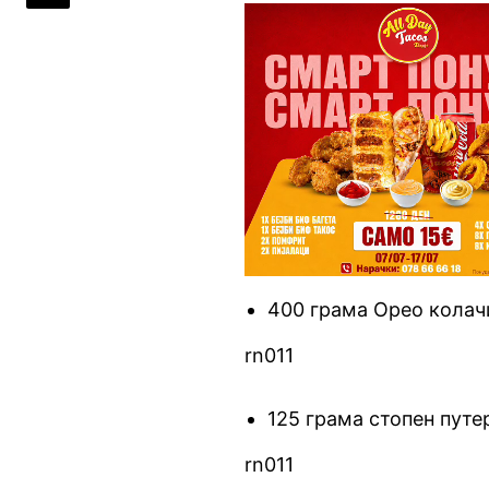
400 грама Орео кола
rn011
125 грама стопен путе
rn011