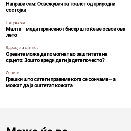
Направи сам: Освежувач за тоалет од природни
состојки
Патувања
Малта – медитеранскиот бисер што ќе ве освои ова
лето
Здравје и фитнес
Оревите може да помогнат во заштитата на
срцето: Зошто вреди да ги јадете почесто?
Совети
Грешки што сите ги правиме кога се сончаме – а
можат да ја оштетат кожата