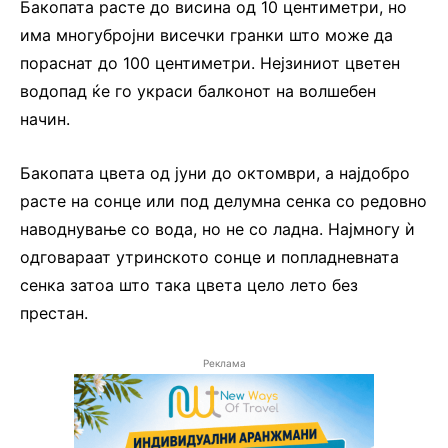
Бакопата расте до висина од 10 центиметри, но
има многубројни висечки гранки што може да
пораснат до 100 центиметри. Нејзиниот цветен
водопад ќе го украси балконот на волшебен
начин.
Бакопата цвета од јуни до октомври, а најдобро
расте на сонце или под делумна сенка со редовно
наводнување со вода, но не со ладна. Најмногу ѝ
одговараат утринското сонце и попладневната
сенка затоа што така цвета цело лето без
престан.
Реклама