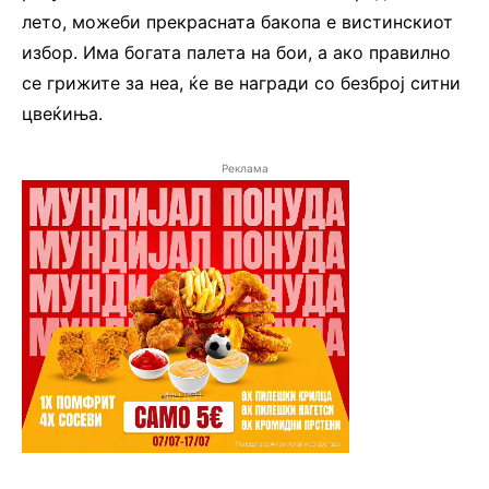
лето, можеби прекрасната бакопа е вистинскиот
избор. Има богата палета на бои, а ако правилно
се грижите за неа, ќе ве награди со безброј ситни
цвеќиња.
Реклама