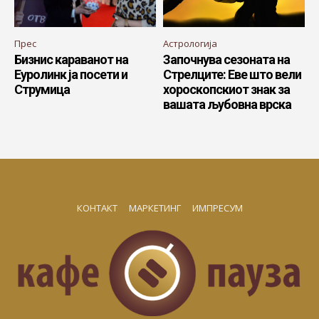
Прес
Астрологија
Бизнис караванот на
Започнува сезоната на
Еуролинк ја посети и
Стрелците: Еве што вели
Струмица
хороскопскиот знак за
вашата љубовна врска
КОНТАКТ
МАРКЕТИНГ
ИМПРЕСУМ