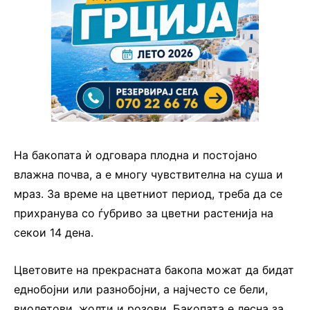
На бакопата ѝ одговара плодна и постојано
влажна почва, а е многу чувствителна на суша и
мраз. За време на цветниот период, треба да се
прихранува со ѓубриво за цветни растенија на
секои 14 дена.
Цветовите на прекрасната бакопа можат да бидат
еднобојни или разнобојни, а најчесто се бели,
виолетови, жолти и розови. Бакопата е лесна за