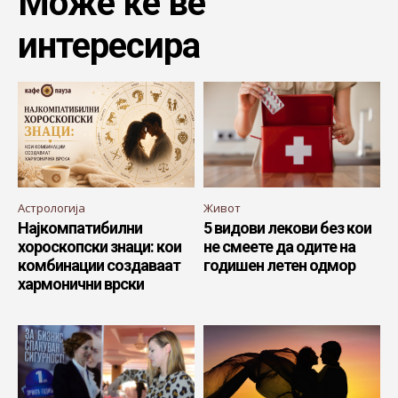
Може ќе ве
интересира
Астрологија
Живот
Најкомпатибилни
5 видови лекови без кои
хороскопски знаци: кои
не смеете да одите на
комбинации создаваат
годишен летен одмор
хармонични врски