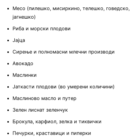
Месо (пилешко, мисиркино, телешко, говедско,
јагнешко)
Риба и морски плодови
Јајца
Сирење и полномасни млечни производи
Авокадо
Маслинки
Јаткасти плодови (во умерени количини)
Маслиново масло и путер
Зелен лиснат зеленчук
Брокула, карфиол, зелка и тиквички
Печурки, краставици и пиперки