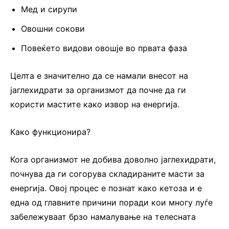
Мед и сирупи
Овошни сокови
Повеќето видови овошје во првата фаза
Целта е значително да се намали внесот на
јаглехидрати за организмот да почне да ги
користи мастите како извор на енергија.
Како функционира?
Кога организмот не добива доволно јаглехидрати,
почнува да ги согорува складираните масти за
енергија. Овој процес е познат како кетоза и е
една од главните причини поради кои многу луѓе
забележуваат брзо намалување на телесната