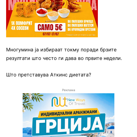
Многумина ја избираат токму поради брзите
резултати што често ги дава во првите недели.
Што претставува Аткинс диетата?
Реклама