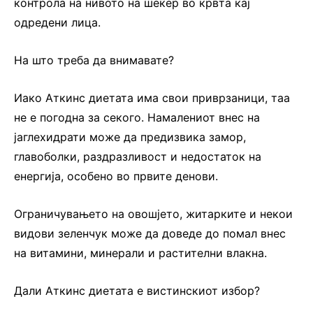
контрола на нивото на шеќер во крвта кај
одредени лица.
На што треба да внимавате?
Иако Аткинс диетата има свои приврзаници, таа
не е погодна за секого. Намалениот внес на
јаглехидрати може да предизвика замор,
главоболки, раздразливост и недостаток на
енергија, особено во првите денови.
Ограничувањето на овошјето, житарките и некои
видови зеленчук може да доведе до помал внес
на витамини, минерали и растителни влакна.
Дали Аткинс диетата е вистинскиот избор?