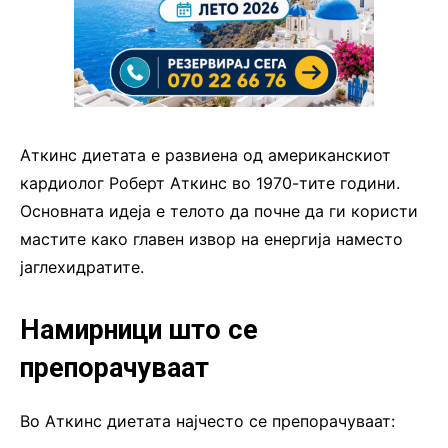
Аткинс диетата е развиена од американскиот
кардиолог Роберт Аткинс во 1970-тите години.
Основната идеја е телото да почне да ги користи
мастите како главен извор на енергија наместо
јаглехидратите.
Намирници што се
препорачуваат
Во Аткинс диетата најчесто се препорачуваат: