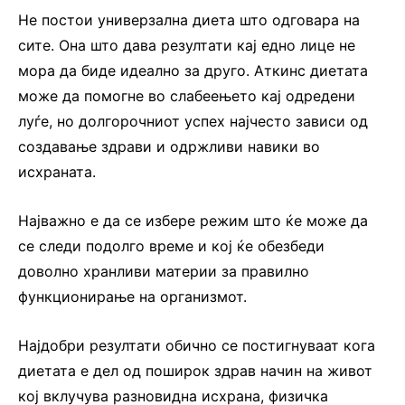
Не постои универзална диета што одговара на
сите. Она што дава резултати кај едно лице не
мора да биде идеално за друго. Аткинс диетата
може да помогне во слабеењето кај одредени
луѓе, но долгорочниот успех најчесто зависи од
создавање здрави и одржливи навики во
исхраната.
Најважно е да се избере режим што ќе може да
се следи подолго време и кој ќе обезбеди
доволно хранливи материи за правилно
функционирање на организмот.
Најдобри резултати обично се постигнуваат кога
диетата е дел од поширок здрав начин на живот
кој вклучува разновидна исхрана, физичка