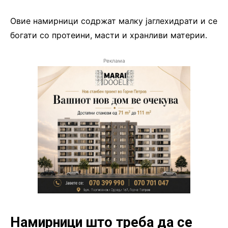
Овие намирници содржат малку јаглехидрати и се
богати со протеини, масти и хранливи материи.
Реклама
Намирници што треба да се