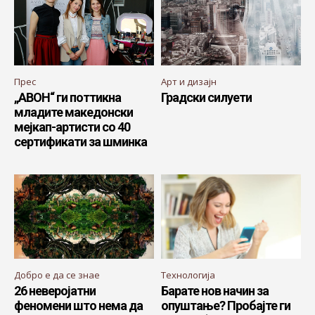
Прес
Арт и дизајн
„АВОН“ ги поттикна
Градски силуети
младите македонски
мејкап-артисти со 40
сертификати за шминка
Добро е да се знае
Технологија
26 неверојатни
Барате нов начин за
феномени што нема да
опуштање? Пробајте ги