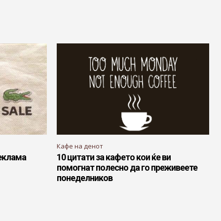
Кафе на денот
еклама
10 цитати за кафето кои ќе ви
помогнат полесно да го преживеете
понеделников