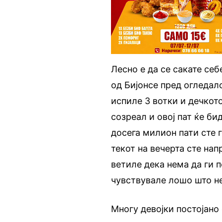
Лесно е да се сакате се
од Бијонсе пред огледало
испиле 3 вотки и дечкото
созреал и овој пат ќе би
досега милион пати сте 
текот на вечерта сте на
ветиле дека нема да ги 
чувствувале лошо што не
Многу девојки постојано