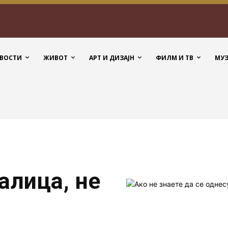
ВОСТИ
ЖИВОТ
АРТ И ДИЗАЈН
ФИЛМ И ТВ
МУ
алица, не