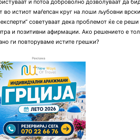
ристуваат и потоа доброволно дозволуваат да би
т во истиот маѓепсан круг на лоши љубовни врск
 „експерти“ советуваат дека проблемот ќе се реши
нтра и позитивни афирмации. Ако решението е то
ано ги повторуваме истите грешки?
Реклама