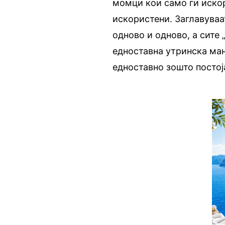
момци кои само ги иско
искористени. Заглавуваа
одново и одново, а сите
едноставна утринска ма
едноставно зошто постој