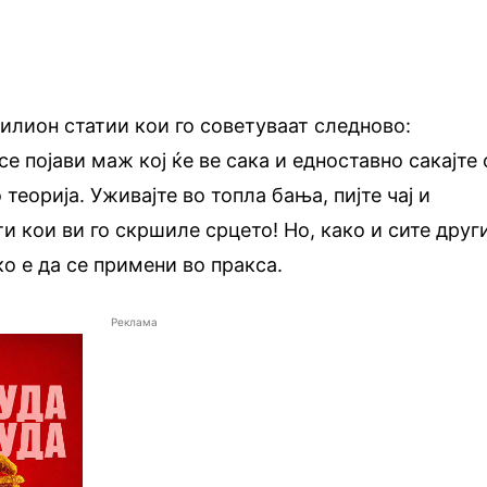
илион статии кои го советуваат следново:
се појави маж кој ќе ве сака и едноставно сакајте 
 теорија. Уживајте во топла бања, пијте чај и
и кои ви го скршиле срцето! Но, како и сите друг
ко е да се примени во пракса.
Реклама