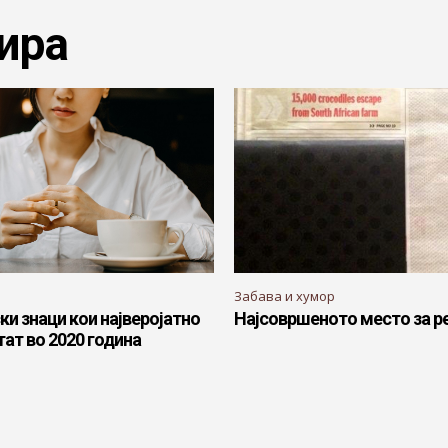
ира
Забава и хумор
ки знаци кои најверојатно
Најсовршеното место за р
тат во 2020 година