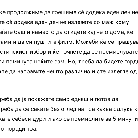
 ќе продолжиме да грешиме сѐ додека еден ден н
ите сѐ додека еден ден не излезете со маж кому
аѓате баш и наместо да отидете кај него дома, ќе
сами и да си пуштите филм. Можеби ќе се прашув
истинскиот избор и ќе почнете да се премислувате
 ги поминува ноќите сам. Но, треба да бидете горд
але да направите нешто различно и сте излегле од
реба да ја покажете само еднаш и потоа да
треба да се сакате без оглед на тоа каква одлука ќ
кате себеси дури и ако се премислите за 5 минути
шо поради тоа.