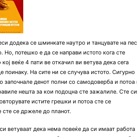
беси додека се шминкате наутро и танцувате на пе
. Но, потешко е да се направи истото кога сте
 кој веќе 4 пати ве откачил ви ветува дека сега
де поинаку. На сите ни се случува истото. Сигурно
го започнале денот полни со самодоверба и потоа
правиле нешта за кои подоцна сте зажалиле. Сте с
повторувате истите грешки и потоа сте се
 сте се држеле до планот.
 си ветуваат дека нема повеќе да си имаат работа