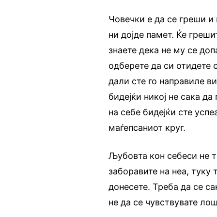
Човечки е да се греши и
ни дојде памет. Ќе греш
знаете дека не му се доп
одберете да си отидете 
дали сте го направиле в
бидејќи никој не сака да
на себе бидејќи сте успе
маѓепсаниот круг.
Љубовта кон себеси не т
заборавите на неа, туку 
донесете. Треба да се са
не да се чувствувате ло