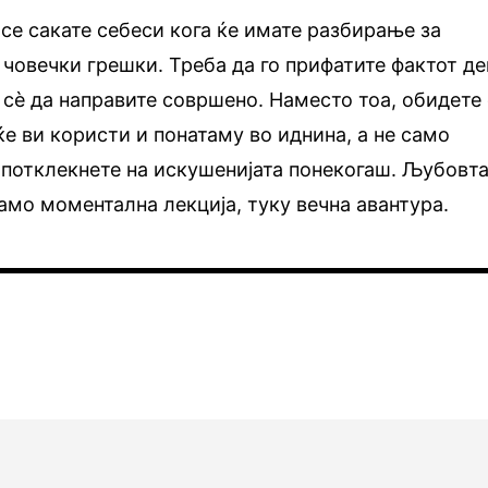
 се сакате себеси кога ќе имате разбирање за
човечки грешки. Треба да го прифатите фактот де
 сѐ да направите совршено. Наместо тоа, обидете
ќе ви користи и понатаму во иднина, а не само
 потклекнете на искушенијата понекогаш. Љубовт
само моментална лекција, туку вечна авантура.