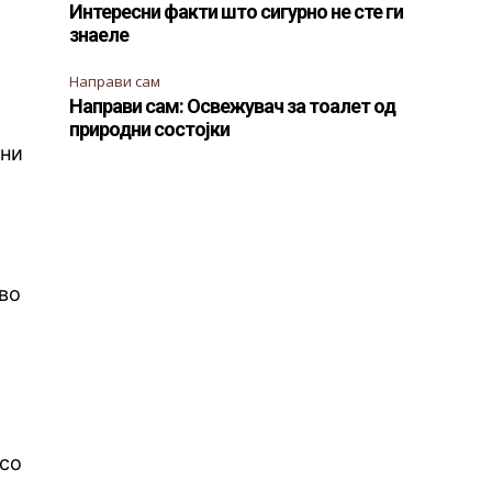
Интересни факти што сигурно не сте ги
знаеле
Направи сам
Направи сам: Освежувач за тоалет од
природни состојки
сни
 во
и
 со