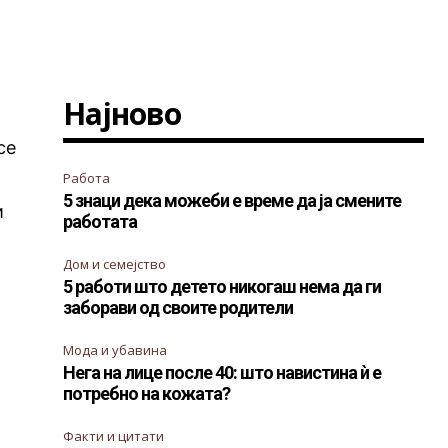
Најново
се
Работа
5 знаци дека можеби е време да ја смените
и
работата
Дом и семејство
5 работи што детето никогаш нема да ги
заборави од своите родители
Мода и убавина
Нега на лице после 40: што навистина ѝ е
потребно на кожата?
Факти и цитати