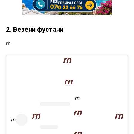
2. Везени фустани
rn
rn
rn
rn
rn
rn
rn
rn
rn