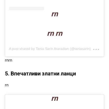
rn
rn rn
on
A post shared by Tania Sarin Araradian (@taniasarin)
Jan
rn
rn
5. Впечатливи златни ланци
rn
rn