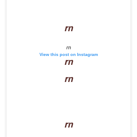
rn
rn
View this post on Instagram
rn
rn
rn