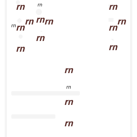
rn
rn
rn
rn
rn
rn
rn
rn
rn
rn
rn
rn
rn
rn
rn
rn
rn