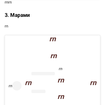
rn
rn
3. Марами
rn
rn
rn
rn
rn
rn
rn
rn
rn