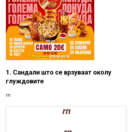
1. Сандали што се врзуваат околу
глуждовите
rn
rn