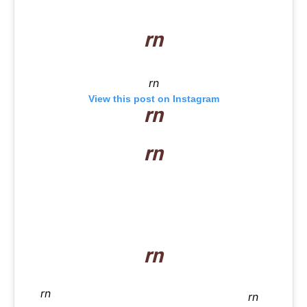
rn
rn
View this post on Instagram
rn
rn
rn
rn
rn