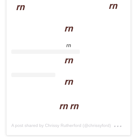
rn
rn
rn
rn
rn
rn
rn rn
on
A post shared by Chrissy Rutherford (@chrissyford)
Feb 