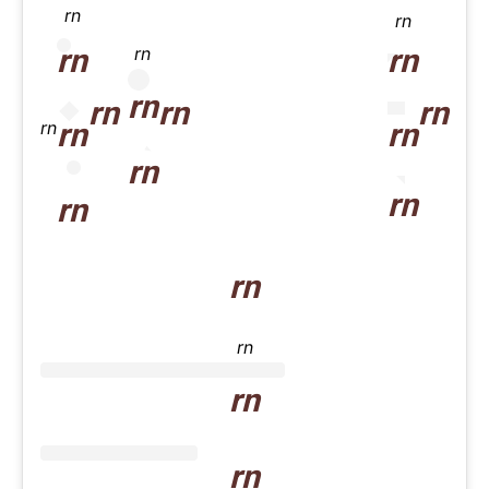
rn
rn
rn
rn
rn
rn
rn
rn
rn
rn
rn
rn
rn
rn
rn
rn
rn
rn
rn