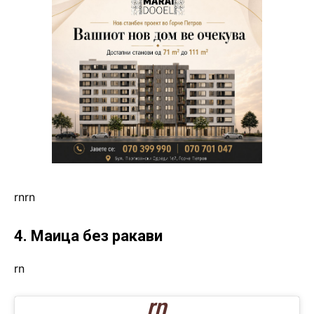
rn
rn
4. Маица без ракави
rn
rn