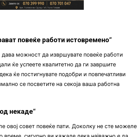
прават повеќе работи истовремено“
а дава можност да извршувате повеќе работи
али ќе успеете квалитетно да ги завршите
 дека ќе постигнувате подобри и повпечатливи
мално се посветите на секоја ваша работна
 од некаде“
ле овој совет повеќе пати. Доколку не сте можеле
го време, сигурно ви кажале дека најважно е да