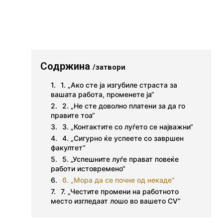
Содржина
/затвори
1. „Ако сте ја изгубиле страста за
вашата работа, променете ја“
2. „Не сте доволно платени за да го
правите тоа“
3. „Контактите со луѓето се најважни“
4. „Сигурно ќе успеете со завршен
факултет“
5. „Успешните луѓе прават повеќе
работи истовремено“
6. „Мора да се почне од некаде“
7. „Честите промени на работното
место изгледаат лошо во вашето CV“