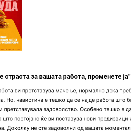
иле страста за вашата работа, променете ја“
абота ви претставува мачење, нормално дека тре
. Но, навистина е тешко да се најде работа што б
ви претставувала задоволство. Особено тешко е д
а што постојано ќе ви поставува нови предизвици 
на. Доколку не сте задоволни од вашата момента