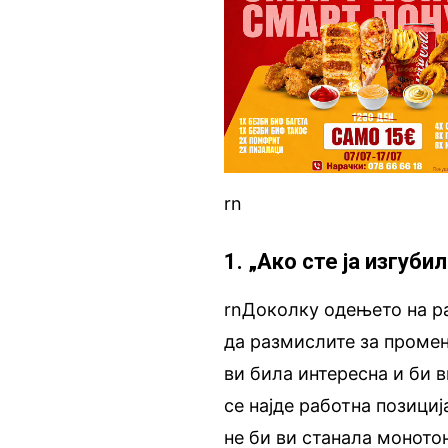
rn
1. „Ако сте ја изгуб
rnДоколку одењето на р
да размислите за промена
ви била интересна и би 
се најде работна позициј
не би ви станала моното