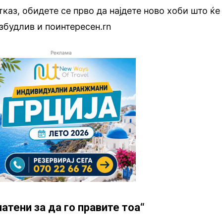
тказ, обидете се прво да најдете ново хоби што ќе
збудлив и поинтересен.rn
Реклама
латени за да го правите тоа“