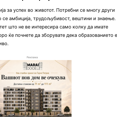
ија за успех во животот. Потребни се многу други
 се амбиција, трудољубивост, вештини и знаење.
ет што не ве интересира само колку да имате
оро ќе почнете да зборувате дека образованието 
иво.
Реклама