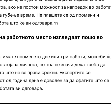
тоа, ако не постои можност за напредок во работа
за губење време. Не плашете се од промени и
бота што ќе ви одговара.rn
 на работното место изгледаат лошо во
а имате променето две или три работи, можеби ќ
остојана личност, но тоа не значи дека треба да
то што не ве прави среќни. Експертите се
от од година дена е доволен за да сфатите што се
ботата ви одговара.