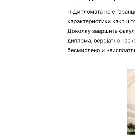
rnДипломата не е гаранц
карактеристики како што
Доколку завршите факулт
диплома, веројатно наск
бесмислено и неисплатл