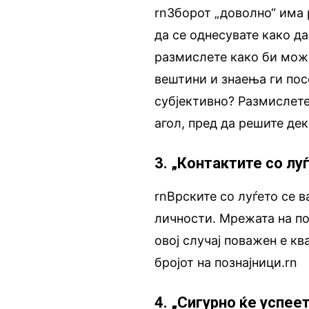
rnЗборот „доволно“ има 
да се однесувате како да
размислете како би може
вештини и знаења ги пос
субјективно? Размислете 
агол, пред да решите дек
3. „Контактите со лу
rnВрските со луѓето се 
личности. Мрежата на по
овој случај поважен е кв
бројот на познајници.rn
4. „Сигурно ќе успее