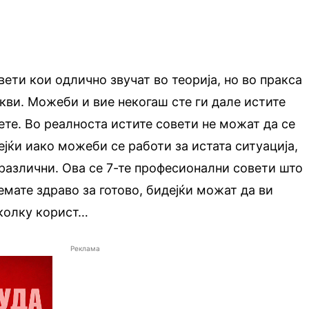
ети кои одлично звучат во теорија, но во пракса
кви. Можеби и вие некогаш сте ги дале истите
ете. Во реалноста истите совети не можат да се
ејќи иако можеби се работи за истата ситуација,
различни. Ова се 7-те професионални совети што
емате здраво за готово, бидејќи можат да ви
тколку корист…
Реклама