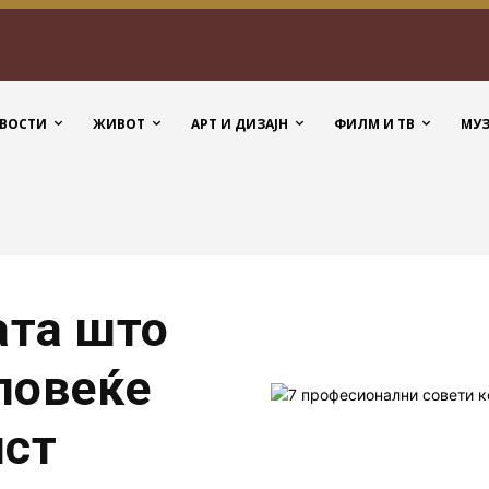
ВОСТИ
ЖИВОТ
АРТ И ДИЗАЈН
ФИЛМ И ТВ
МУ
ата што
повеќе
ист