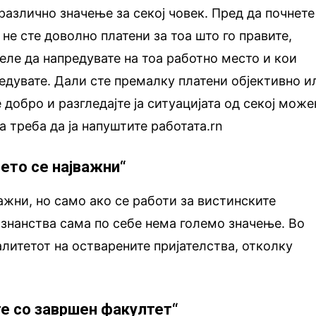
различно значење за секој човек. Пред да почнете
 не сте доволно платени за тоа што го правите,
ле да напредувате на тоа работно место и кои
едувате. Дали сте премалку платени објективно и
добро и разгледајте ја ситуацијата од секој може
а треба да ја напуштите работата.rn
ѓето се најважни“
важни, но само ако се работи за вистинските
знанства сама по себе нема големо значење. Во
алитетот на остварените пријателства, отколку
те со завршен факултет“