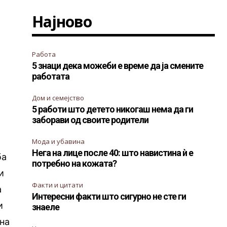
Најново
Работа
5 знаци дека можеби е време да ја смените
работата
Дом и семејство
5 работи што детето никогаш нема да ги
заборави од своите родители
Мода и убавина
Нега на лице после 40: што навистина ѝ е
ба
потребно на кожата?
и
Факти и цитати
а
Интересни факти што сигурно не сте ги
и
знаеле
лна