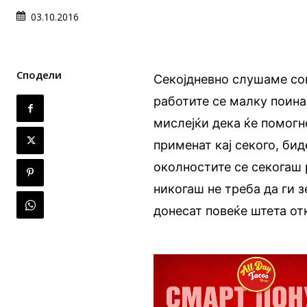
03.10.2016
Сподели
Секојдневно слушаме сов
работите се малку поина
мислејќи дека ќе помогн
применат кај секого, бид
околностите се секогаш 
никогаш не треба да ги з
донесат повеќе штета о