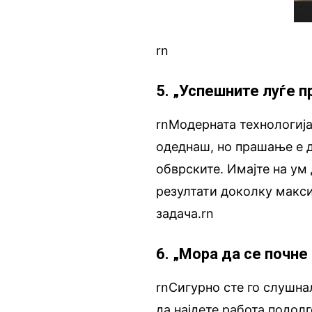
rn
5. „Успешните луѓе 
rnМодерната технологиј
одеднаш, но прашање е д
обврските. Имајте на ум
резултати доколку макси
задача.rn
6. „Мора да се почне
rnСигурно сте го слушна
да најдете работа подол