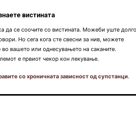
 знаете вистината
а да се соочите со вистината. Можеби уште долг
овори. Но сега кога сте свесни за нив, можете
 во вашето или однесувањето на саканите.
лемот е првиот чекор кон лекување.
правите со хроничната зависност од супстанци
.