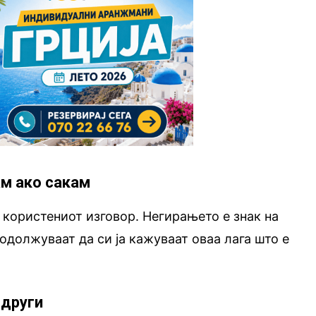
м ако сакам
 користениот изговор. Негирањето е знак на
родолжуваат да си ја кажуваат оваа лага што е
 други