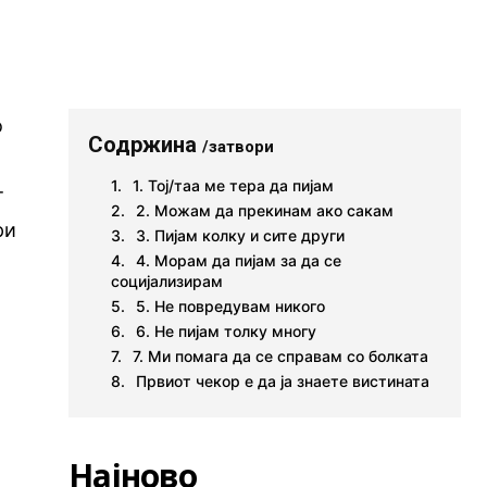
о
Содржина
/затвори
1. Тој/таа ме тера да пијам
т
2. Можам да прекинам ако сакам
ри
3. Пијам колку и сите други
4. Морам да пијам за да се
социјализирам
5. Не повредувам никого
6. Не пијам толку многу
7. Ми помага да се справам со болката
Првиот чекор е да ја знаете вистината
Најново