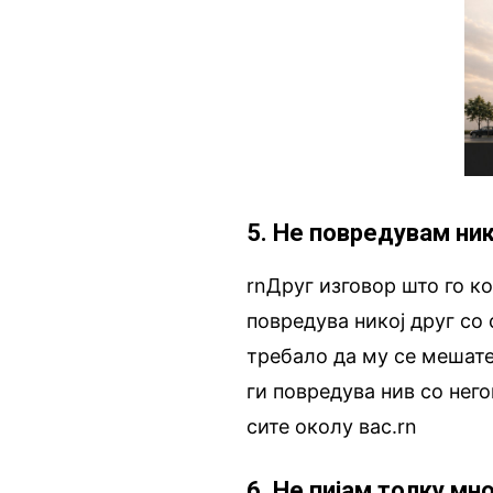
5. Не повредувам ни
rnДруг изговор што го ко
повредува никој друг со 
требало да му се мешате.
ги повредува нив со него
сите околу вас.rn
6. Не пијам толку мн