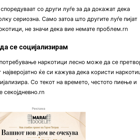
 споредуваат со други луѓе за да докажат дека
олку сериозна. Само затоа што другите луѓе пијат
ркотици, не значи дека вие немате проблем.rn
 да се социјализирам
употребување наркотици лесно може да се претво
т најверојатно ќе си кажува дека користи наркоти
цијализира. Со текот на времето, честото пиење и
е секојдневно.rn
Реклама