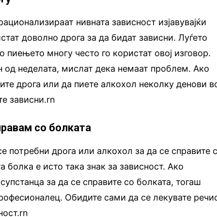
 рационализираат нивната зависност изјавувајќи
истат доволно дрога за да бидат зависни. Луѓето
 пиењето многу често го користат овој изговор.
ен од неделата, мислат дека немаат проблем. Ако
ите дрога или да пиете алкохол неколку денови в
те зависни.rn
правам со болката
се потребни дрога или алкохол за да се справите 
 болка е исто така знак за зависност. Ако
супстанца за да се справите со болката, тогаш
професионалец. Обидите сами да се лекувате речи
ност.rn