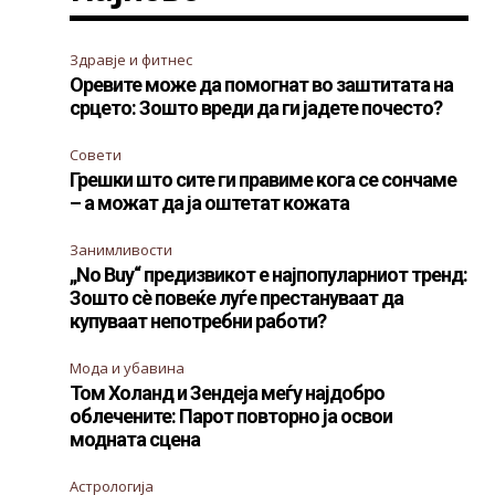
Здравје и фитнес
Оревите може да помогнат во заштитата на
срцето: Зошто вреди да ги јадете почесто?
Совети
Грешки што сите ги правиме кога се сончаме
– а можат да ја оштетат кожата
Занимливости
„No Buy“ предизвикот е најпопуларниот тренд:
Зошто сè повеќе луѓе престануваат да
купуваат непотребни работи?
Мода и убавина
Том Холанд и Зендеја меѓу најдобро
облечените: Парот повторно ја освои
модната сцена
Астрологија