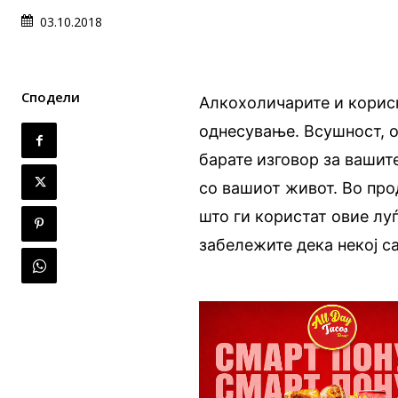
03.10.2018
Сподели
Алкохоличарите и корисн
однесување. Всушност, ов
барате изговор за вашит
со вашиот живот. Во про
што ги користат овие лу
забележите дека некој с