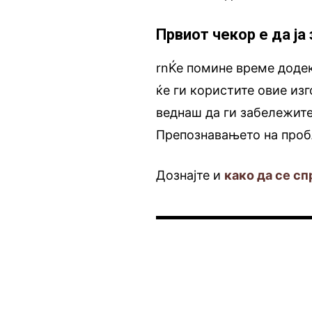
Првиот чекор е да ја
rnЌе помине време додек
ќе ги користите овие изг
веднаш да ги забележите
Препознавањето на проб
Дознајте и
како да се с