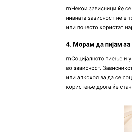
rnНекои зависници ќе се
нивната зависност не е т
или почесто користат на
4. Морам да пијам за
rnСоцијалното пиење и 
во зависност. Зависнико
или алкохол за да се со
користење дрога ќе стан