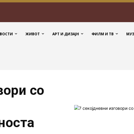
ВОСТИ
ЖИВОТ
АРТ И ДИЗАЈН
ФИЛМ И ТВ
МУ
вори со
носта