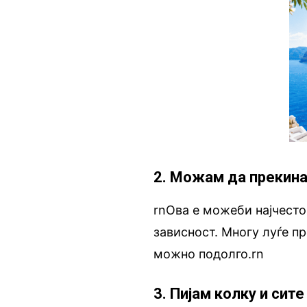
2. Можам да прекина
rnОва е можеби најчесто
зависност. Многу луѓе п
можно подолго.rn
3. Пијам колку и сите