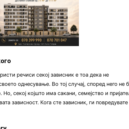
кого
ристи речиси секој зависник е тоа дека не
своето однесување. Во тој случај, според него не 
 Но, секој којшто има сакани, семејство и пријат
вата зависност. Кога сте зависник, ги повредувате
огу