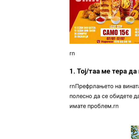
rn
1. Тој/таа ме тера да
rnПрефрлањето на вината
полесно да се обидете д
имате проблем.rn