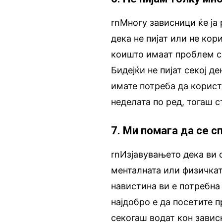
rnМногу зависници ќе ја
дека не пијат или не кор
коишто имаат проблем со
Бидејќи не пијат секој д
имате потреба да корист
неделата по ред, тогаш с
7. Ми помага да се с
rnИзјавувањето дека ви 
менталната или физичката
навистина ви е потребна 
најдобро е да посетите 
секогаш водат кон завис