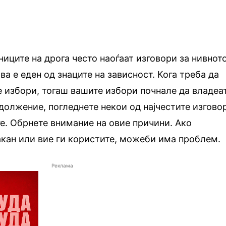
иците на дрога често наоѓаат изговори за нивнот
а е еден од знаците на зависност. Кога треба да
е избори, тогаш вашите избори почнале да владеа
должение, погледнете некои од најчестите изгово
ѓе. Обрнете внимание на овие причини. Ако
акан или вие ги користите, можеби има проблем.
Реклама