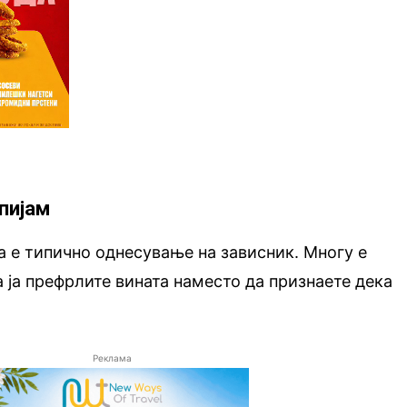
 пијам
 е типично однесување на зависник. Многу е
а ја префрлите вината наместо да признаете дека
Реклама