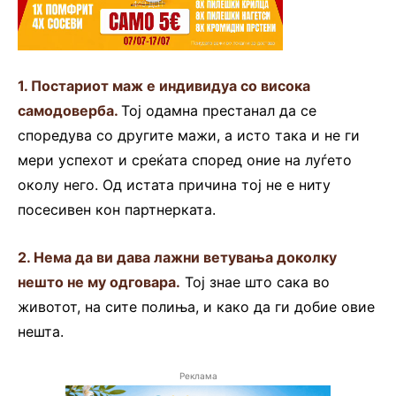
1. Постариот маж е индивидуа со висока
самодоверба.
Тој одамна престанал да се
споредува со другите мажи, а исто така и не ги
мери успехот и среќата според оние на луѓето
околу него. Од истата причина тој не е ниту
посесивен кон партнерката.
2. Нема да ви дава лажни ветувања доколку
нешто не му одговара.
Тој знае што сака во
животот, на сите полиња, и како да ги добие овие
нешта.
Реклама