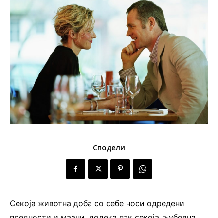
Сподели
Секоја животна доба со себе носи одредени
предности и маани, додека пак секоја љубовна