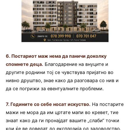
6. Постариот маж нема да паничи доколку
спомнете деца.
Благодарение на внуците и
другите роднини тој се чувствува пријатно во
нивно друштво, знае како да разговара со нив и
да се погрижи за евентуалните проблеми.
7. Годините со себе носат искуство.
На постарите
мажи не мора да им цртате мапи во кревет, тие
знаат како да ги пронајдат вашите „слаби“ точки
кои ќе ве доведат до експлозија од задоволство.