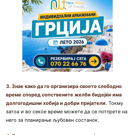
3. Знае како да го организира своето слободно
време според сопствените желби бидејќи има
долгогодишни хобија и добри пријатели.
Токму
затоа и во секое време можете да се потпрете на
него за планирање љубовен состанок.