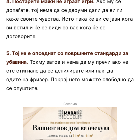
4. Постарите мажи не играат игри.
Ако му се
допаѓате, тој нема да се двоуми дали да ви ги
каже своите чувства. Исто така ќе ви се јави кога
ви ветил и ќе се види со вас кога ќе се
договорите.
5. Тој не е опседнат со површните стандарди за
убавина.
Токму затоа и нема да му пречи ако не
сте стигнале да се депилирате или пак, да
одите на фризер. Покрај него можете слободно да
се опуштите.
Реклама