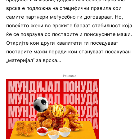
врска е подложна на специфични правила кои
самите партнери меѓусебно ги договараат. Но,
повеќето жени во врските бараат стабилност која
ќе се поврзува со постарите и поискусните мажи.
Откријте кои други квалитети ги поседуваат
постарите мажи поради кои стануваат посакуван
„материјал“ за врска…
Реклама