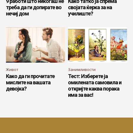
9 работи што никогаш не
Како татко ја спрема
треба да ги допирате во
својата ќерка за на
нечиј дом
училиште?
Живот
Занимливости
Како да ги прочитате
Тест: Изберете ја
мислите на вашата
омилената самовила и
девојка?
откријте каква порака
има за вас!