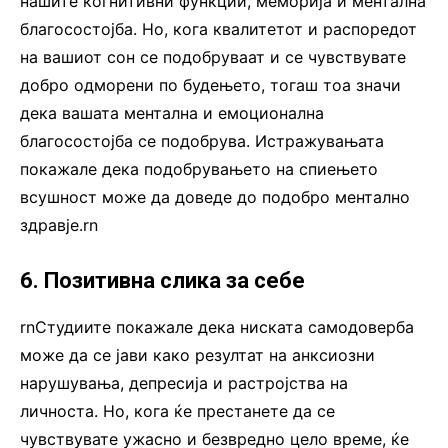
нашите когнитивни функции, меморија и ментална
благосостојба. Но, кога квалитетот и распоредот
на вашиот сон се подобруваат и се чувствувате
добро одморени по будењето, тогаш тоа значи
дека вашата ментална и емоционална
благосостојба се подобрува. Истражувањата
покажале дека подобрувањето на спиењето
всушност може да доведе до подобро ментално
здравје.rn
6. Позитивна слика за себе
rnСтудиите покажале дека ниската самодоверба
може да се јави како резултат на анксиозни
нарушувања, депресија и растројства на
личноста. Но, кога ќе престанете да се
чувствувате ужасно и безвредно цело време, ќе