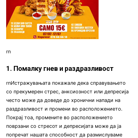
rn
1. Помалку гнев и раздразливост
rnИстражувањата покажале дека справувањето
со прекумерен стрес, анксиозност или депресија
често може да доведе до хронични напади на
раздразливост и промени во расположението.
Покрај тоа, промените во расположението
поврзани со стресот и депресијата може да ја
попречат нашата способност да размислуваме