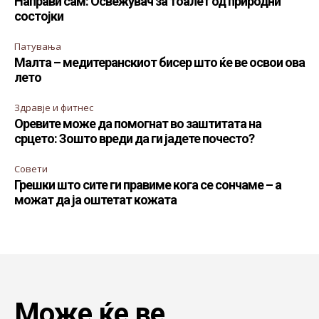
Направи сам: Освежувач за тоалет од природни
состојки
Патувања
Малта – медитеранскиот бисер што ќе ве освои ова
лето
Здравје и фитнес
Оревите може да помогнат во заштитата на
срцето: Зошто вреди да ги јадете почесто?
Совети
Грешки што сите ги правиме кога се сончаме – а
можат да ја оштетат кожата
Може ќе ве