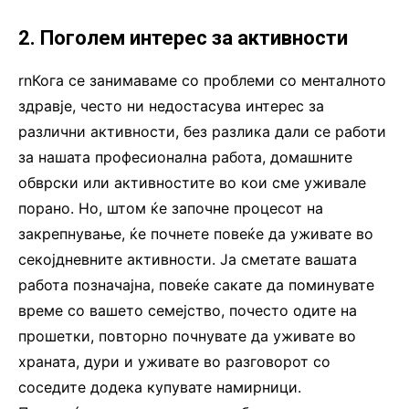
2. Поголем интерес за активности
rnКога се занимаваме со проблеми со менталното
здравје, често ни недостасува интерес за
различни активности, без разлика дали се работи
за нашата професионална работа, домашните
обврски или активностите во кои сме уживале
порано. Но, штом ќе започне процесот на
закрепнување, ќе почнете повеќе да уживате во
секојдневните активности. Ја сметате вашата
работа позначајна, повеќе сакате да поминувате
време со вашето семејство, почесто одите на
прошетки, повторно почнувате да уживате во
храната, дури и уживате во разговорот со
соседите додека купувате намирници.