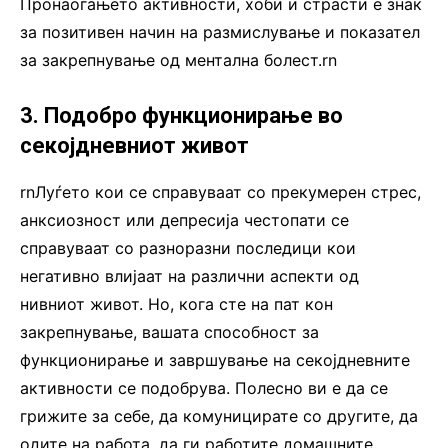
Пронаоѓањето активности, хоби и страсти е знак
за позитивен начин на размислување и показател
за закрепнување од ментална болест.rn
3. Подобро функционирање во
секојдневниот живот
rnЛуѓето кои се справуваат со прекумерен стрес,
анксиозност или депресија честопати се
справуваат со разноразни последици кои
негативно влијаат на различни аспекти од
нивниот живот. Но, кога сте на пат кон
закрепнување, вашата способност за
функционирање и завршување на секојдневните
активности се подобрува. Полесно ви е да се
грижите за себе, да комуницирате со другите, да
одите на работа, да ги работите домашните