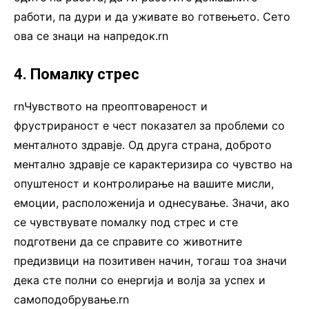
работи, па дури и да уживате во готвењето. Сето
ова се знаци на напредок.rn
4. Помалку стрес
rnЧувството на преоптовареност и
фрустрираност е чест показател за проблеми со
менталното здравје. Од друга страна, доброто
ментално здравје се карактеризира со чувство на
опуштеност и контролирање на вашите мисли,
емоции, расположенија и однесување. Значи, ако
се чувствувате помалку под стрес и сте
подготвени да се справите со животните
предизвици на позитивен начин, тогаш тоа значи
дека сте полни со енергија и волја за успех и
самоподобрување.rn