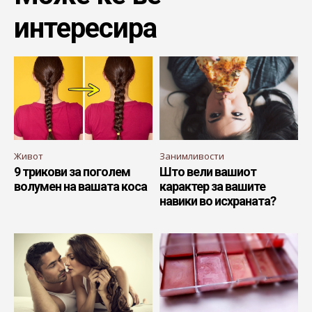
интересира
Живот
Занимливости
9 трикови за поголем
Што вели вашиот
волумен на вашата коса
карактер за вашите
навики во исхраната?