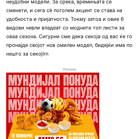
неудобни модели. За среќа, времињата се
сменети, и сега сè поголем акцент се става на
удобноста и пријатноста. Токму затоа и овие 6
видови чевли владеат со модните топ листи за
оваа сезона. Сигурни сме дека секоја од вас ќе го
пронајде својот нов омилен модел, бидејќи има по
нешто за секој!rn
Реклама