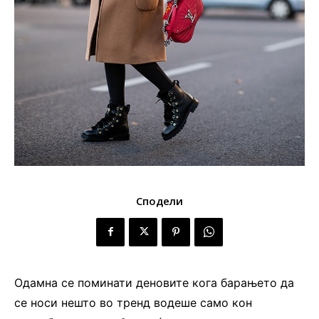
Сподели
Одамна се поминати деновите кога барањето да
се носи нешто во тренд водеше само кон