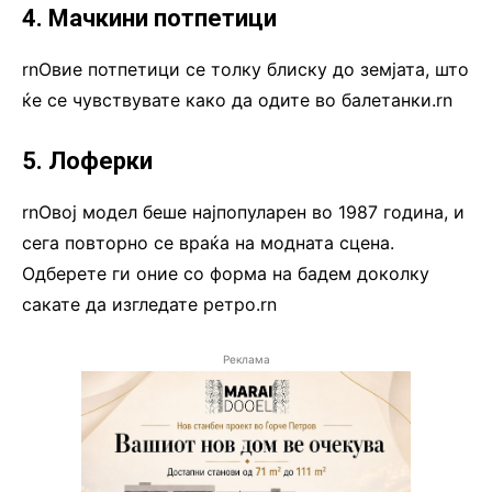
4. Мачкини потпетици
rnОвие потпетици се толку блиску до земјата, што
ќе се чувствувате како да одите во балетанки.rn
5. Лоферки
rnОвој модел беше најпопуларен во 1987 година, и
сега повторно се враќа на модната сцена.
Одберете ги оние со форма на бадем доколку
сакате да изгледате ретро.rn
Реклама