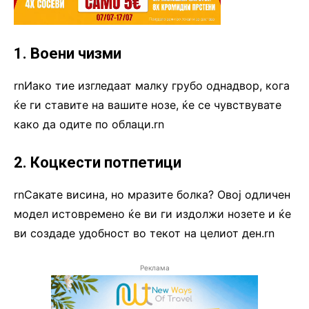
1. Воени чизми
rnИако тие изгледаат малку грубо однадвор, кога
ќе ги ставите на вашите нозе, ќе се чувствувате
како да одите по облаци.rn
2. Коцкести потпетици
rnСакате висина, но мразите болка? Овој одличен
модел истовремено ќе ви ги издолжи нозете и ќе
ви создаде удобност во текот на целиот ден.rn
Реклама