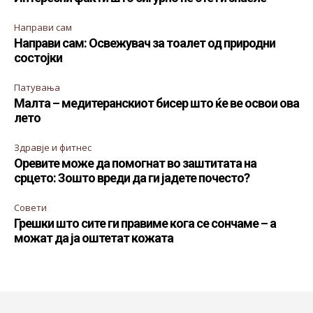
Направи сам
Направи сам: Освежувач за тоалет од природни
состојки
Патувања
Малта – медитеранскиот бисер што ќе ве освои ова
лето
Здравје и фитнес
Оревите може да помогнат во заштитата на
срцето: Зошто вреди да ги јадете почесто?
Совети
Грешки што сите ги правиме кога се сончаме – а
можат да ја оштетат кожата