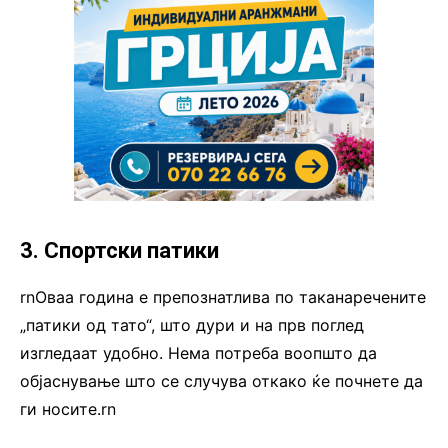
3. Спортски патики
rnОваа година е препознатлива по таканаречените
„патики од тато“, што дури и на прв поглед
изгледаат удобно. Нема потреба воопшто да
објаснување што се случува откако ќе почнете да
ги носите.rn