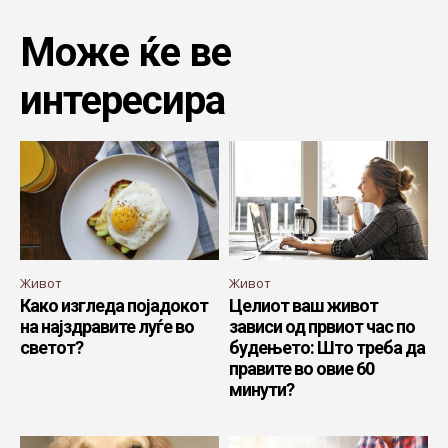
Може ќе ве
интересира
Живот
Живот
Како изгледа појадокот
Целиот ваш живот
на најздравите луѓе во
зависи од првиот час по
светот?
будењето: Што треба да
правите во овие 60
минути?