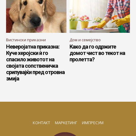
Вистински приказни
Дом и семејство
Неверојатна приказна:
Како да го одржите
Куче херојски ѝ го
домот чист во текот на
спасило животот на
пролетта?
својата сопственичка
срипувајќи пред отровна
змија
КОНТАКТ
МАРКЕТИНГ
ИМПРЕСУМ