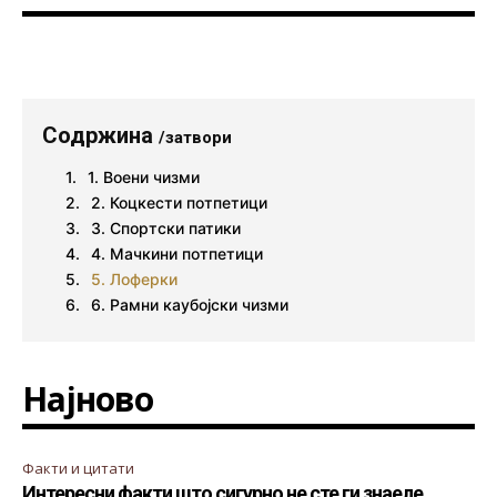
Содржина
/затвори
1. Воени чизми
2. Коцкести потпетици
3. Спортски патики
4. Мачкини потпетици
5. Лоферки
6. Рамни каубојски чизми
Најново
Факти и цитати
Интересни факти што сигурно не сте ги знаеле