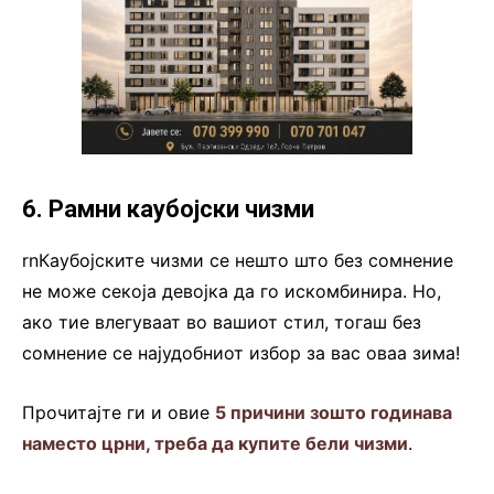
6. Рамни каубојски чизми
rnКаубојските чизми се нешто што без сомнение
не може секоја девојка да го искомбинира. Но,
ако тие влегуваат во вашиот стил, тогаш без
сомнение се најудобниот избор за вас оваа зима!
Прочитајте ги и овие
5 причини зошто годинава
наместо црни, треба да купите бели чизми
.