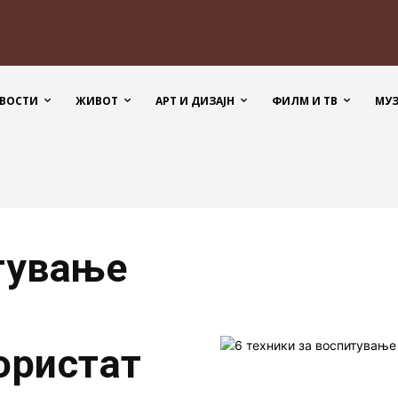
ВОСТИ
ЖИВОТ
АРТ И ДИЗАЈН
ФИЛМ И ТВ
МУ
итување
ористат