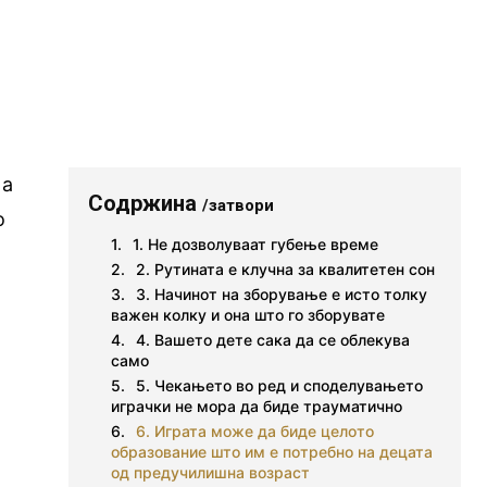
 а
Содржина
/затвори
о
1. Не дозволуваат губење време
2. Рутината е клучна за квалитетен сон
3. Начинот на зборување е исто толку
важен колку и она што го зборувате
4. Вашето дете сака да се облекува
само
5. Чекањето во ред и споделувањето
играчки не мора да биде трауматично
6. Играта може да биде целото
образование што им е потребно на децата
од предучилишна возраст