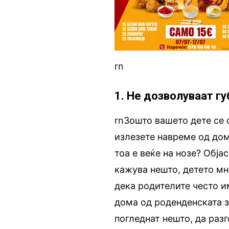
rn
1. Не дозволуваат г
rnЗошто вашето дете се 
излезете навреме од дом
тоа е веќе на нозе? Обја
кажува нешто, детето мн
дека родителите често и
дома од роденденската з
погледнат нешто, да разг