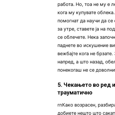
работа. Но, тоа не му е 
кога му купувате облека.
помогнат да научи да се
за утре, ставете ја на п
се облечете. Нека започн
паднете во искушение ви
вежбајте кога не брзате.
напред, а што назад, обе
понекогаш не се доволни
5. Чекањето во ред 
трауматично
rnКако возрасен, разбир
добиете нешто што сакат