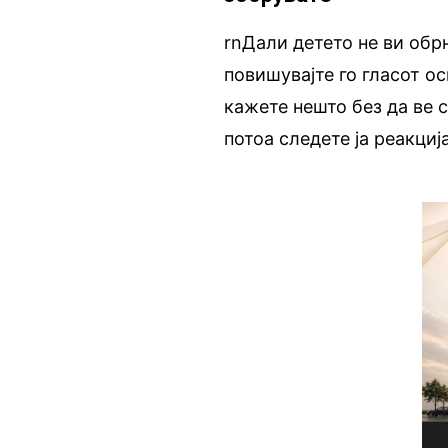
rnДали детето не ви обр
повишувајте го гласот ос
кажете нешто без да ве с
потоа следете ја реакција