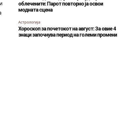
и
облечените: Парот повторно ја освои
модната сцена
а
Астрологија
Хороскоп за почетокот на август: За овие 4
знаци започнува период на големи промени