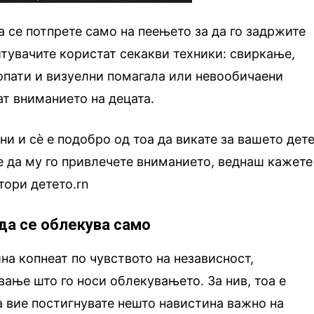
а се потпрете само на пеењето за да го задржите
тувачите користат секакви техники: свиркање,
опати и визуелни помагала или невообичаени
ат вниманието на децата.
ни и сè е подобро од тоа да викате за вашето дет
те да му го привлечете вниманието, веднаш кажете
тори детето.rn
 да се облекува само
на копнеат по чувството на независност,
ање што го носи облекувањето. За нив, тоа е
а вие постигнувате нешто навистина важно на