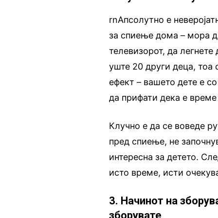
rnАпсолутно е неверојат
за спиење дома – мора да
телевизорот, да легнете 
уште 20 други деца, тоа 
ефект – вашето дете е со
да прифати дека е време
Клучно е да се воведе р
пред спиење, не започну
интересна за детето. Сле
исто време, исти очекув
3. Начинот на зборув
зборувате