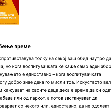
убење време
спротивставува толку на секој ваш обид наутро д
а, но кога воспитувачката ќе каже само еден збор
снувањето е едноставно – кога воспитувачката
огу добро знае дека го мисли тоа. Искуството ве
м кажуваат на своите деца дека е време да си ода
абава или од паркот, а потоа застануваат да
овараат со некого или, едноставно, да не одолеат