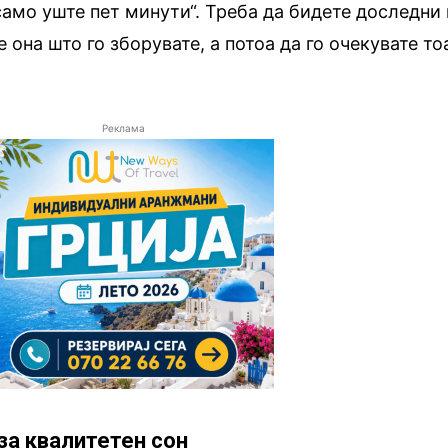
амо уште пет минути“. Треба да бидете доследни 
е она што го зборувате, а потоа да го очекувате то
Реклама
 за квалитетен сон