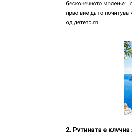
бесконечното молење: „с
прво вие да го почитуват
од детето.rn
2. Рутината е клучна