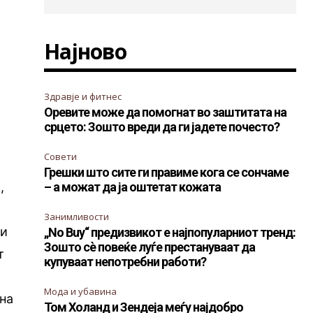
Најново
Здравје и фитнес
Оревите може да помогнат во заштитата на
срцето: Зошто вреди да ги јадете почесто?
Совети
а
Грешки што сите ги правиме кога се сончаме
,
– а можат да ја оштетат кожата
Занимливости
ли
„No Buy“ предизвикот е најпопуларниот тренд:
Зошто сè повеќе луѓе престануваат да
т
купуваат непотребни работи?
Мода и убавина
 на
Том Холанд и Зендеја меѓу најдобро