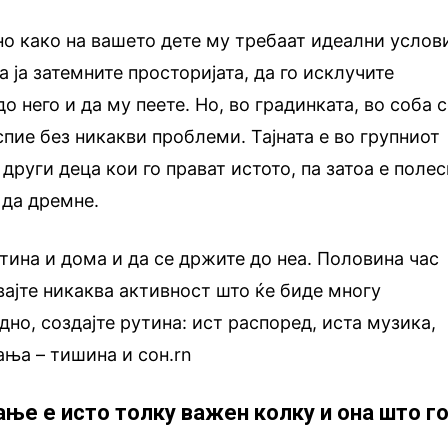
но како на вашето дете му требаат идеални услов
 ја затемните просторијата, да го исклучите
до него и да му пеете. Но, во градинката, во соба 
спие без никакви проблеми. Тајната е во групниот
 други деца кои го прават истото, па затоа е поле
 да дремне.
утина и дома и да се држите до неа. Половина час
вајте никаква активност што ќе биде многу
дно, создајте рутина: ист распоред, иста музика,
ања – тишина и сон.rn
ање е исто толку важен колку и она што г