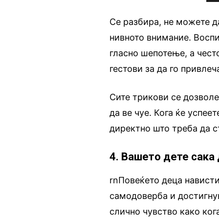
Се разбира, не можете д
нивното внимание. Воспи
гласно шепотење, а чест
гестови за да го привлеч
Сите трикови се дозволе
да ве чуе. Кога ќе успее
директно што треба да с
4. Вашето дете сака
rnПовеќето деца нависти
самодоверба и достигнув
слично чувство како ког