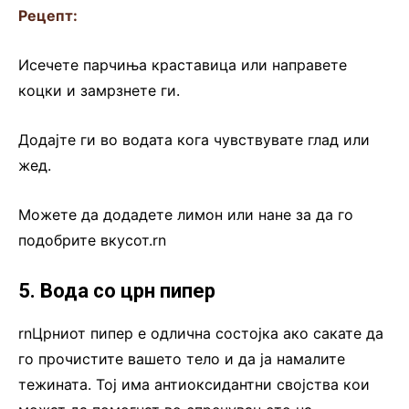
Рецепт:
Исечете парчиња краставица или направете
коцки и замрзнете ги.
Додајте ги во водата кога чувствувате глад или
жед.
Можете да додадете лимон или нане за да го
подобрите вкусот.rn
5. Вода со црн пипер
rnЦрниот пипер е одлична состојка ако сакате да
го прочистите вашето тело и да ја намалите
тежината. Тој има антиоксидантни својства кои