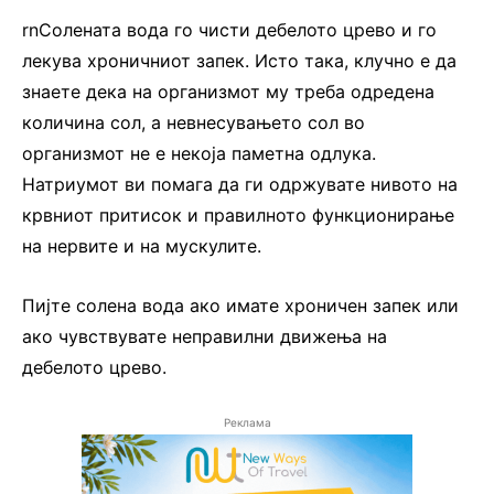
rnСолената вода го чисти дебелото црево и го
лекува хроничниот запек. Исто така, клучно е да
знаете дека на организмот му треба одредена
количина сол, а невнесувањето сол во
организмот не е некоја паметна одлука.
Натриумот ви помага да ги одржувате нивото на
крвниот притисок и правилното функционирање
на нервите и на мускулите.
Пијте солена вода ако имате хроничен запек или
ако чувствувате неправилни движења на
дебелото црево.
Реклама