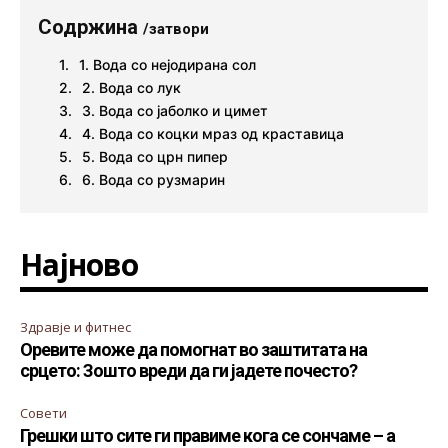
Содржина
/затвори
1. Вода со нејодирана сол
2. Вода со лук
3. Вода со јаболко и цимет
4. Вода со коцки мраз од краставица
5. Вода со црн пипер
6. Вода со рузмарин
Најново
Здравје и фитнес
Оревите може да помогнат во заштитата на
срцето: Зошто вреди да ги јадете почесто?
Совети
Грешки што сите ги правиме кога се сончаме – а