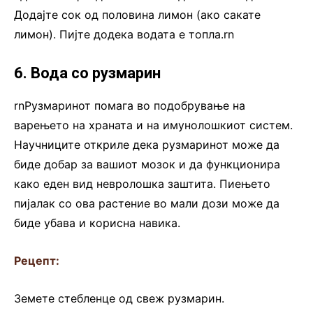
Додајте сок од половина лимон (ако сакате
лимон). Пијте додека водата е топла.rn
6. Вода со рузмарин
rnРузмаринот помага во подобрување на
варењето на храната и на имунолошкиот систем.
Научниците откриле дека рузмаринот може да
биде добар за вашиот мозок и да функционира
како еден вид невролошка заштита. Пиењето
пијалак со ова растение во мали дози може да
биде убава и корисна навика.
Рецепт:
Земете стебленце од свеж рузмарин.