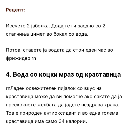
Рецепт:
Исечете 2 јаболка. Додајте ги заедно со 2
стапчиња цимет во бокал со вода.
Потоа, ставете ја водата да стои еден час во
фрижидер.rn
4. Вода со коцки мраз од краставица
rnЛаден освежителен пијалок со вкус на
краставица може да ви помогне ако сакате да ја
прескокнете желбата да јадете нездрава храна.
Тоа е природен антиоксидант и во една голема
краставица има само 34 калории.