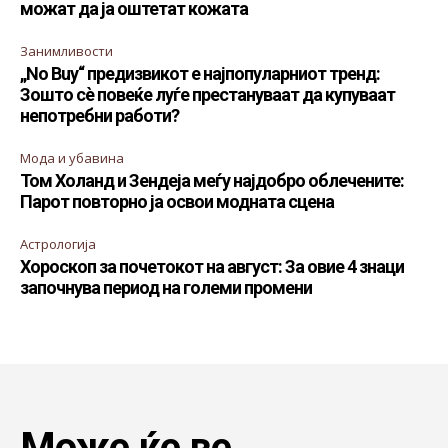
можат да ја оштетат кожата
Занимливости
„No Buy“ предизвикот е најпопуларниот тренд:
Зошто сè повеќе луѓе престануваат да купуваат
непотребни работи?
Мода и убавина
Том Холанд и Зендеја меѓу најдобро облечените:
Парот повторно ја освои модната сцена
Астрологија
Хороскоп за почетокот на август: За овие 4 знаци
започнува период на големи промени
Може ќе ве