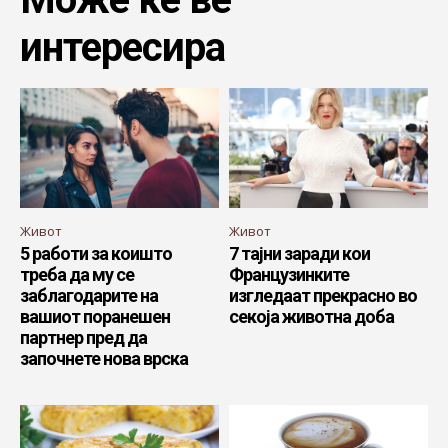
интересира
Живот
Живот
5 работи за коишто
7 тајни заради кои
треба да му се
Французинките
заблагодарите на
изгледаат прекрасно во
вашиот поранешен
секоја животна доба
партнер пред да
започнете нова врска