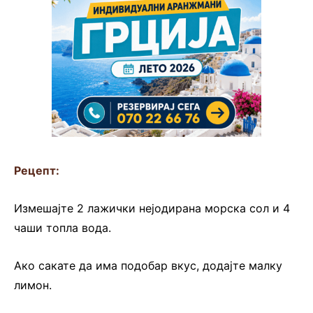
Рецепт:
Измешајте 2 лажички нејодирана морска сол и 4
чаши топла вода.
Ако сакате да има подобар вкус, додајте малку
лимон.