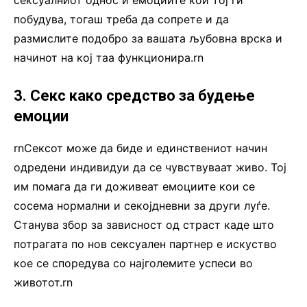
сексуалниот однос и емоциите кои тој ги
побудува, тогаш треба да сопрете и да
размислите подобро за вашата љубовна врска и
начинот на кој таа функционира.rn
3. Секс како средство за будење
емоции
rnСексот може да биде и единствениот начин
одредени индивидуи да се чувствуваат живо. Тој
им помага да ги доживеат емоциите кои се
сосема нормални и секојдневни за други луѓе.
Станува збор за зависност од страст каде што
потрагата по нов сексуален партнер е искуство
кое се споредува со најголемите успеси во
животот.rn