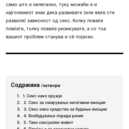
само што е нелегално, туку можеби е и
најголемиот знак дека развивате (или веќе сте
развиле) зависност од секс. Колку повеќе
плаќате, толку повеќе ризикувате, а со тоа
вашиот проблем станува и сè појасен.
Содржина
/затвори
1. Секс како оружје
2. Секс за смирување негативни емоции
3. Секс како средство за будење емоции
4. Возбудување поради ризик
5. Таен сексуален живот
6. Плаќање за сексуални услуги