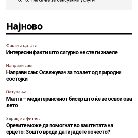
Најново
Факти и цитати
Интересни факти што сигурно не сте ги знаеле
Направи сам
Направи сам: Освежувач за тоалет од природни
состојки
Патувања
Малта – медитеранскиот бисер што ќе ве освои ова
лето
Здравје и фитнес
Оревите може да помогнат во заштитата на
срцето: Зошто вреди да ги јадете почесто?