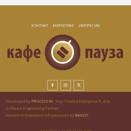
КОНТАКТ
МАРКЕТИНГ
ИМПРЕСУМ
Developed by
PROCESS IN
· Your Trusted Enterprise IT, AI &
Software Engineering Partner ·
Hosted on Enterprise Infrastructure by
INHOST