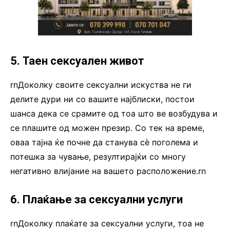
5. Таен сексуален живот
rnДоколку своите сексуални искуства не ги
делите дури ни со вашите најблиски, постои
шанса дека се срамите од тоа што ве возбудува и
се плашите од можен презир. Со тек на време,
оваа тајна ќе почне да станува сè поголема и
потешка за чување, резултирајќи со многу
негативно влијание на вашето расположение.rn
6. Плаќање за сексуални услу
ги
rnДоколку плаќате за сексуални услуги, тоа не