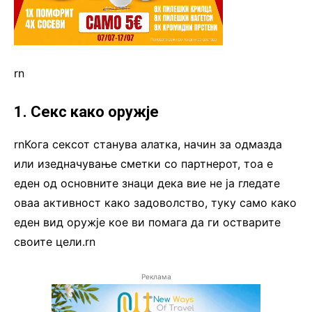
rn
1. Секс како оружје
rnКога сексот станува алатка, начин за одмазда
или изедначување сметки со партнерот, тоа е
еден од основните знаци дека вие не ја гледате
оваа активност како задоволство, туку само како
еден вид оружје кое ви помага да ги остварите
своите цели.rn
Реклама