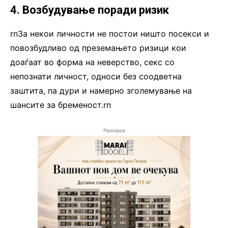
4. Возбудување поради ризик
rnЗа некои личности не постои ништо посекси и
повозбудливо од преземањето ризици кои
доаѓаат во форма на неверство, секс со
непознати личност, односи без соодветна
заштита, па дури и намерно зголемување на
шансите за бременост.rn
Реклама