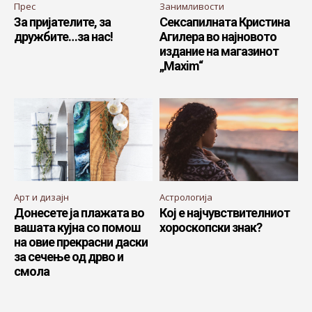
Прес
Занимливости
За пријателите, за
Сексапилната Кристина
дружбите…за нас!
Агилера во најновото
издание на магазинот
„Maxim“
Арт и дизајн
Астрологија
Донесете ја плажата во
Кој е најчувствителниот
вашата кујна со помош
хороскопски знак?
на овие прекрасни даски
за сечење од дрво и
смола