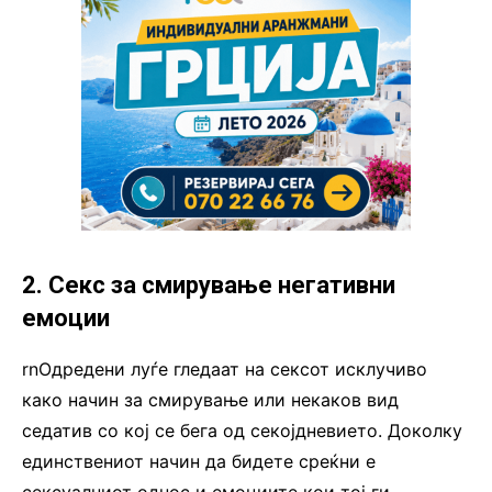
2. Секс за смирување негативни
емоции
rnОдредени луѓе гледаат на сексот исклучиво
како начин за смирување или некаков вид
седатив со кој се бега од секојдневието. Доколку
единствениот начин да бидете среќни е