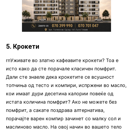
5. Крокети
rnУживате во златно кафеавите крокети? Тоа е
исто како да сте порачале класичен помфрит.
Дали сте знаеле дека крокетите се всушност
топчиња од тесто и компири, испржени во масло,
кои имаат дури десетина калории повеќе од
истата количина помфрит? Ако не можете без
помфрит, а сакате поздрава алтернатива,
порачајте варен компир зачинет со малку сол и
маслиново масло. На овој начин во вашето тело