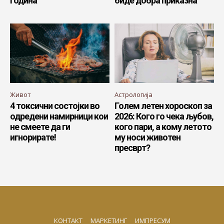
година
биде добра приказна
Живот
Астрологија
4 токсични состојки во
Голем летен хороскоп за
одредени намирници кои
2026: Кого го чека љубов,
не смеете да ги
кого пари, а кому летото
игнорирате!
му носи животен
пресврт?
КОНТАКТ
МАРКЕТИНГ
ИМПРЕСУМ