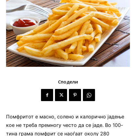
Сподели
Помфритот е масно, солено и калорично јадење
кое не треба премногу често да се јаде. Во 100-
тина грама помфрит се наоѓаат околу 280