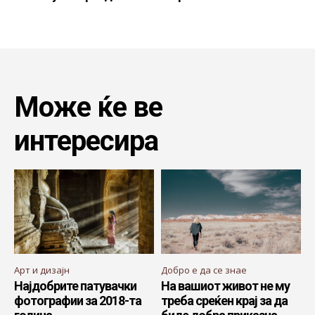
Може ќе ве
интересира
Арт и дизајн
Добро е да се знае
Најдобрите патувачки
На вашиот живот не му
фотографии за 2018-та
треба среќен крај за да