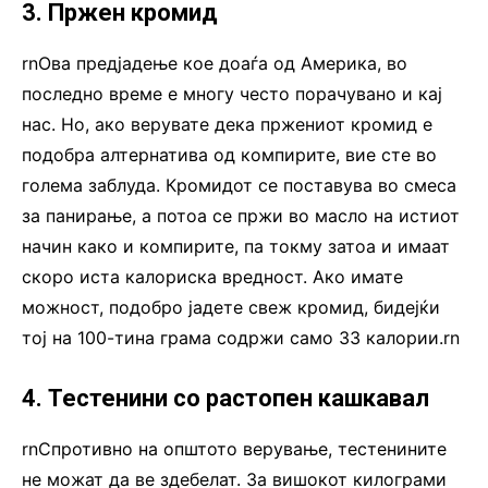
3. Пржен кромид
rnОва предјадење кое доаѓа од Америка, во
последно време е многу често порачувано и кај
нас. Но, ако верувате дека пржениот кромид е
подобра алтернатива од компирите, вие сте во
голема заблуда. Кромидот се поставува во смеса
за панирање, а потоа се пржи во масло на истиот
начин како и компирите, па токму затоа и имаат
скоро иста калориска вредност. Ако имате
можност, подобро јадете свеж кромид, бидејќи
тој на 100-тина грама содржи само 33 калории.rn
4. Тестенини со растопен кашкавал
rnСпротивно на општото верување, тестенините
не можат да ве здебелат. За вишокот килограми