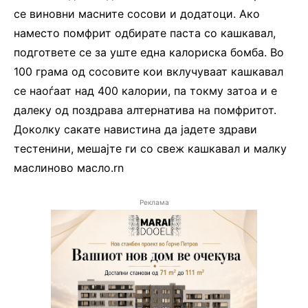
се виновни масните сосови и додатоци. Ако
наместо помфрит одбирате паста со кашкавал,
подгответе се за уште една калориска бомба. Во
100 грама од сосовите кои вклучуваат кашкавал
се наоѓаат над 400 калории, па токму затоа и е
далеку од поздрава алтернатива на помфритот.
Доколку сакате навистина да јадете здрави
тестенини, мешајте ги со свеж кашкавал и малку
маслиново масло.rn
Реклама