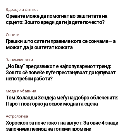
Здравје и фитнес
Оревите може да помогнат во заштитата на
срцето: Зошто вреди да ги јадете почесто?
Совети
Грешки што сите ги правиме кога се сончаме – а
можат да ја оштетат кожата
Занимливости
„No Buy“ предизвикот е најпопуларниот тренд:
Зошто сè повеќе луѓе престануваат да купуваат
непотребни работи?
Мода и убавина
Том Холанд и Зендеја меѓу најдобро облечените:
Парот повторно ја освои модната сцена
Астрологија
Хороскоп за почетокот на август: За овие 4 знаци
започнува период на големи промени