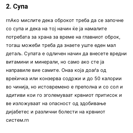
2. Супа
rnАко мислите дека оброкот треба да се започне
со супа и дека на тој начин ќе ја намалите
потребата за храна за време на главниот оброк,
тогаш можеби треба да знаете уште еден мал
детаљ. Супата е одличен начин да внесете вредни
витамини и минерали, но само ако сте ја
направиле вие самите. Онаа која доаѓа од
вреќичка или конзерва содржи и до 50 калории
во чинија, но истовремено е преполна и со сол и
адитиви кои го зголемуваат крвниот притисок и
ве изложуваат на опасност од здобивање
дијабетес и различни болести на крвниот
систем.rn