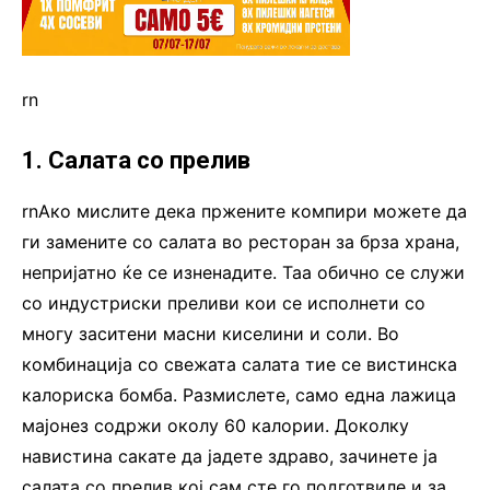
rn
1. Салата со прелив
rnАко мислите дека пржените компири можете да
ги замените со салата во ресторан за брза храна,
непријатно ќе се изненадите. Таа обично се служи
со индустриски преливи кои се исполнети со
многу заситени масни киселини и соли. Во
комбинација со свежата салата тие се вистинска
калориска бомба. Размислете, само една лажица
мајонез содржи околу 60 калории. Доколку
навистина сакате да јадете здраво, зачинете ја
салата со прелив кој сам сте го подготвиле и за