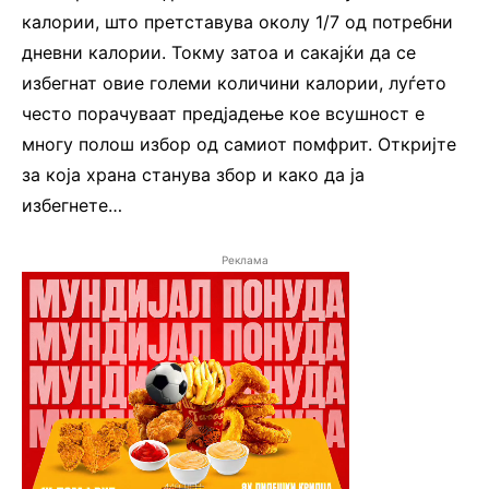
калории, што претставува околу 1/7 од потребни
дневни калории. Токму затоа и сакајќи да се
избегнат овие големи количини калории, луѓето
често порачуваат предјадење кое всушност е
многу полош избор од самиот помфрит. Откријте
за која храна станува збор и како да ја
избегнете…
Реклама