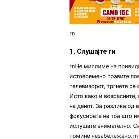
rn
1. Слушајте ги
rnНе мислиме на привидн
истовремено правите пов
телевизорот, тргнете се 
Исто како и возрасните,
на денот. За разлика од 
фокусирате на тоа што и
ислушате внимателно. С
помине незабележано.rn