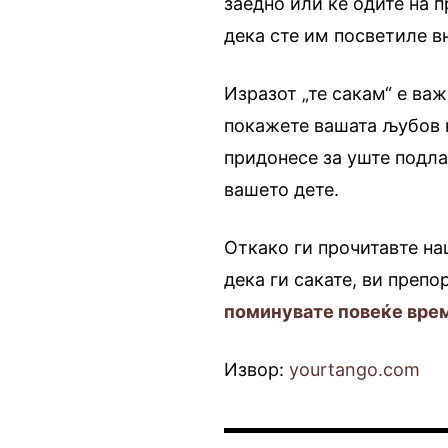
заедно или ќе одите на 
дека сте им посветиле в
Изразот „те сакам“ е важ
покажете вашата љубов к
придонесе за уште подла
вашето дете.
Откако ги прочитавте на
дека ги сакате, ви преп
поминувате повеќе врем
Извор:
yourtango.com