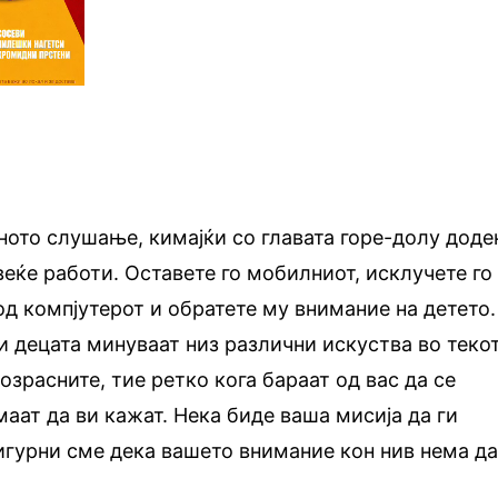
ото слушање, кимајќи со главата горе-долу доде
еќе работи. Оставете го мобилниот, исклучете го
од компјутерот и обратете му внимание на детето.
 и децата минуваат низ различни искуства во теко
возрасните, тие ретко кога бараат од вас да се
маат да ви кажат. Нека биде ваша мисија да ги
игурни сме дека вашето внимание кон нив нема д