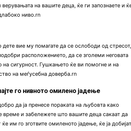
 верувањата на вашите деца, ќе ги запознаете и ќ
длабоко ниво.rn
о дете вие му помагате да се ослободи од стресот
подобри расположението, да се зголеми неговата
 на сигурност. Гушкањето ќе ви помогне и на
вство на меѓусебна доверба.rn
чајте го нивното омилено јадење
обро да ја пренесе пораката на љубовта како
е време и забележете што вашите деца сакаат да
т ќе им го зготвите омиленото јадење, ќе ја добија