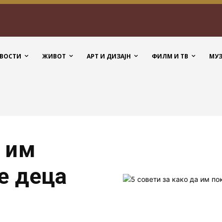
ВОСТИ
ЖИВОТ
АРТ И ДИЗАЈН
ФИЛМ И ТВ
МУ
а им
е деца