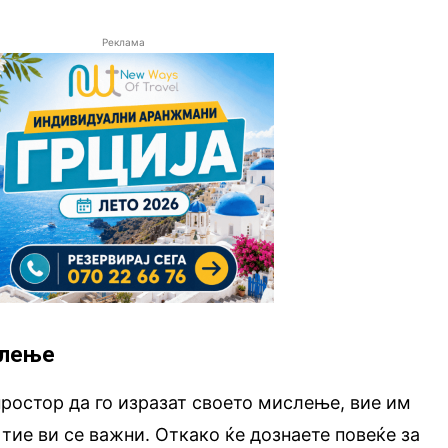
Реклама
слење
простор да го изразат своето мислење, вие им
 тие ви се важни. Откако ќе дознаете повеќе за