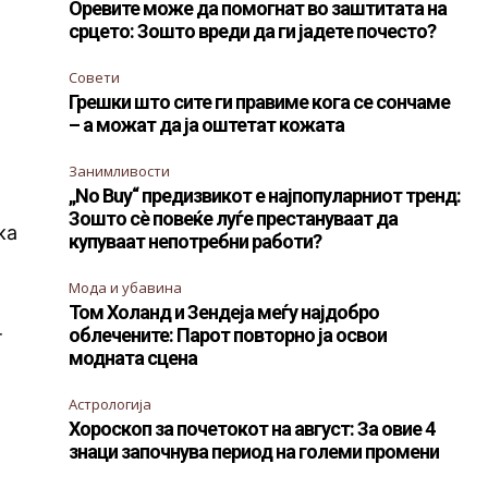
Оревите може да помогнат во заштитата на
срцето: Зошто вреди да ги јадете почесто?
Совети
Грешки што сите ги правиме кога се сончаме
– а можат да ја оштетат кожата
Занимливости
„No Buy“ предизвикот е најпопуларниот тренд:
Зошто сè повеќе луѓе престануваат да
ка
купуваат непотребни работи?
Мода и убавина
Том Холанд и Зендеја меѓу најдобро
облечените: Парот повторно ја освои
т
модната сцена
Астрологија
Хороскоп за почетокот на август: За овие 4
а
знаци започнува период на големи промени