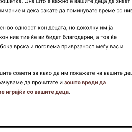
прошетка. Она што е важно е вашите деца да знаат
нимание и дека сакате да поминувате време со нив
ен во односот кон децата, но доколку им ја
он нив тие ќе ви бидат благодарни, а тоа ќе
бока врска и поголема приврзаност меѓу вас и
шите совети за како да им покажете на вашите де
орачуваме да прочитате и
зошто вреди да
е играјќи со вашите деца
.