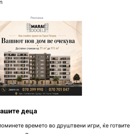
rn
Реклама
 вашите деца
 поминете времето во друштвени игри, ќе готвите