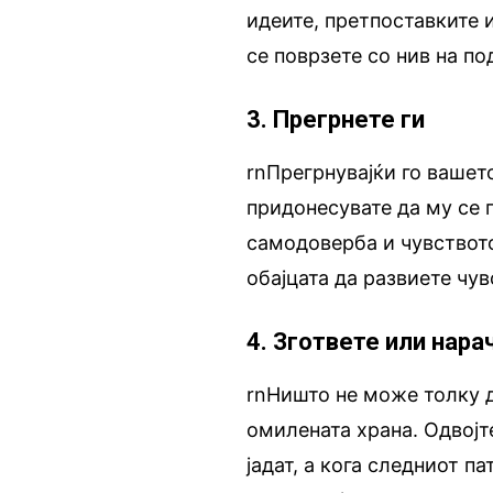
идеите, претпоставките и
се поврзете со нив на по
3. Прегрнете ги
rnПрегрнувајќи го вашет
придонесувате да му се 
самодоверба и чувството
обајцата да развиете чу
4. Згответе или нара
rnНишто не може толку д
омилената храна. Одвојт
јадат, а кога следниот па