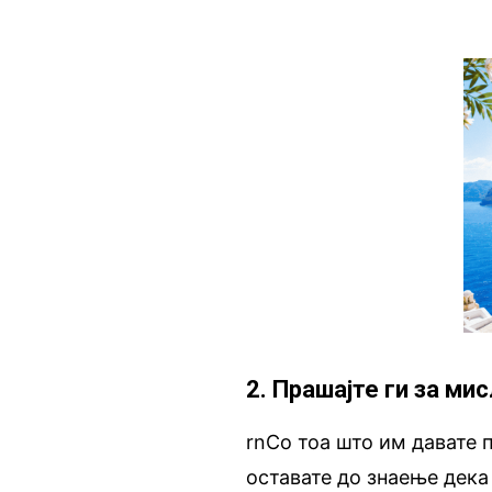
2. Прашајте ги за ми
rnСо тоа што им давате 
оставате до знаење дека