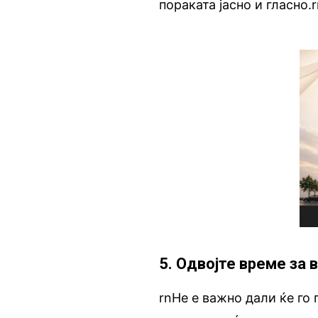
пораката јасно и гласно.
5. Одвојте време за
rnНе е важно дали ќе го