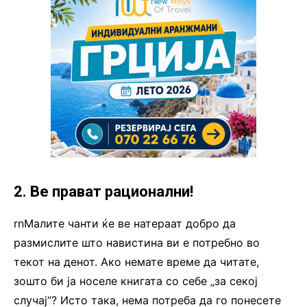
2. Ве прават рационални!
rnМалите чанти ќе ве натераат добро да
размислите што навистина ви е потребно во
текот на денот. Ако немате време да читате,
зошто би ја носеле книгата со себе „за секој
случај“? Исто така, нема потреба да го понесете