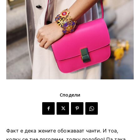
Сподели
Факт е дека жените обожаваат чанти. И тоа,
колку се тие поголеми, толку подобро! Па така,