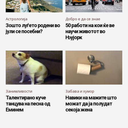
Астрологија
Добро е да се знае
Зошто луѓето родени во
50 работи на кои ќе ве
јули се посебни?
научи животот во
Њујорк
Занимливости
Забава и хумор
Талентирано куче
Навики на мажите што
танцува на песна од
можат да ја полудат
Еминем
секоја жена