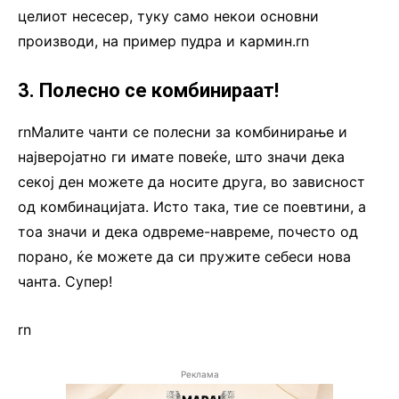
целиот несесер, туку само некои основни
производи, на пример пудра и кармин.rn
3. Полесно се комбинираат!
rnМалите чанти се полесни за комбинирање и
најверојатно ги имате повеќе, што значи дека
секој ден можете да носите друга, во зависност
од комбинацијата. Исто така, тие се поевтини, а
тоа значи и дека одвреме-навреме, почесто од
порано, ќе можете да си пружите себеси нова
чанта. Супер!
rn
Реклама