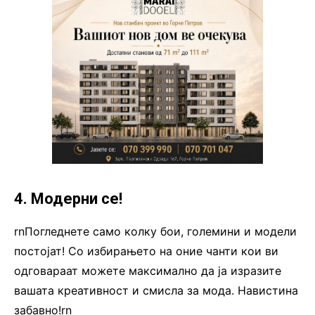
4. Модерни се!
rnПогледнете само колку бои, големини и модели
постојат! Со избирањето на оние чанти кои ви
одговараат можете максимално да ја изразите
вашата креативност и смисла за мода. Навистина
забавно!rn