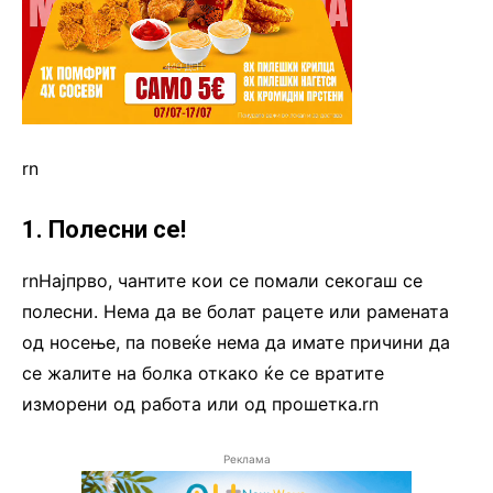
rn
1. Полесни се!
rnНајпрво, чантите кои се помали секогаш се
полесни. Нема да ве болат рацете или рамената
од носење, па повеќе нема да имате причини да
се жалите на болка откако ќе се вратите
изморени од работа или од прошетка.rn
Реклама