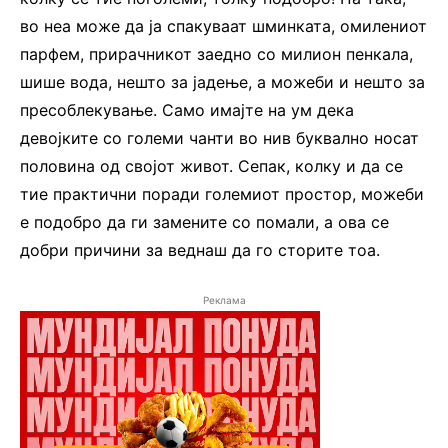
во неа може да ја спакуваат шминката, омилениот
парфем, прирачникот заедно со милион пенкала,
шише вода, нешто за јадење, а можеби и нешто за
пресоблекување. Само имајте на ум дека
девојките со големи чанти во нив буквално носат
половина од својот живот. Сепак, колку и да се
тие практични поради големиот простор, можеби
е подобро да ги замените со помали, а ова се
добри причини за веднаш да го сторите тоа.
Реклама