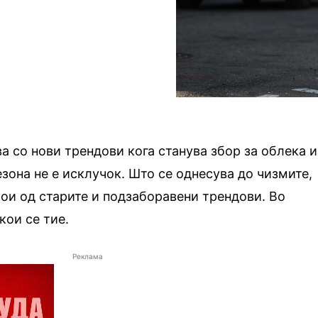
ва со нови трендови кога станува збор за облека и
езона не е исклучок. Што се однесува до чизмите,
кои од старите и подзаборавени трендови. Во
кои се тие.
Реклама