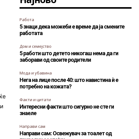
Работа
5 знаци дека можеби е време да ја смените
работата
Дом и семејство
5 работи што детето никогаш нема да ги
заборави од своите родители
Мода и убавина
Нега на лице после 40: што навистина ѝ е
потребно на кожата?
ќе
Факти и цитати
ги
Интересни факти што сигурно не сте ги
знаеле
Направи сам
Направи сам: Освежувач за тоалет од