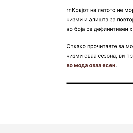
rnКрајот на летото не мо
чизми и алишта за повто
во боја се дефинитивен х
Откако прочитавте за мо
чизми оваа сезона, ви п
во мода оваа есен
.