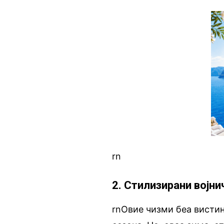
rn
2. Стилизирани војни
rnОвие чизми беа вистин