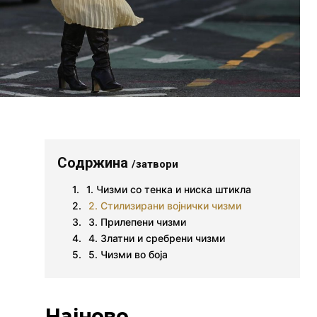
Содржина
/затвори
1. Чизми со тенка и ниска штикла
2. Стилизирани војнички чизми
3. Прилепени чизми
4. Златни и сребрени чизми
5. Чизми во боја
Најново