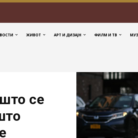
ВОСТИ
ЖИВОТ
АРТ И ДИЗАЈН
ФИЛМ И ТВ
МУ
 што се
 што
е