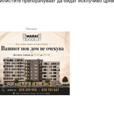
стилистите препорачуваат да бидат исклучиво црни
Реклама