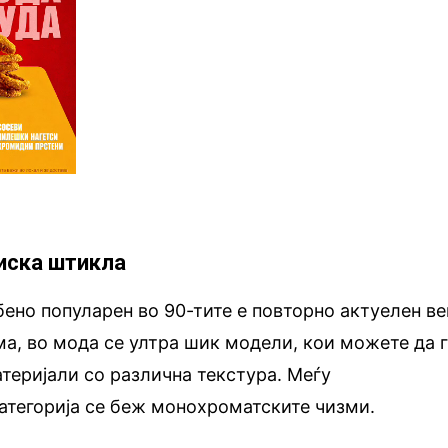
ниска штикла
ено популарен во 90-тите е повторно актуелен ве
ма, во мода се ултра шик модели, кои можете да 
атеријали со различна текстура. Меѓу
категорија се беж монохроматските чизми.