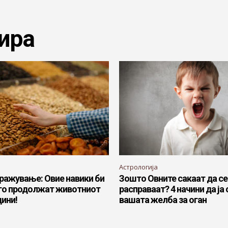
ира
Астрологија
ражување: Овие навики би
Зошто Овните сакаат да се
го продолжат животниот
расправаат? 4 начини да ја
дини!
вашата желба за оган