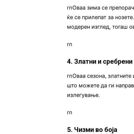
rnОваа зима се препорач
ќе се прилепат за нозете
модерен изглед, тогаш о
rn
4. Златни и сребрени
rnОваа сезона, златните
што можете да ги направ
излегување.
rn
5. Чизми во боја