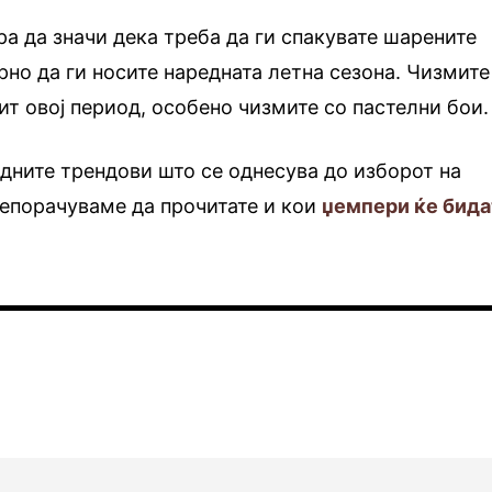
ра да значи дека треба да ги спакувате шарените
рно да ги носите наредната летна сезона. Чизмите
ит овој период, особено чизмите со пастелни бои.
дните трендови што се однесува до изборот на
репорачуваме да прочитате и кои
џемпери ќе бида