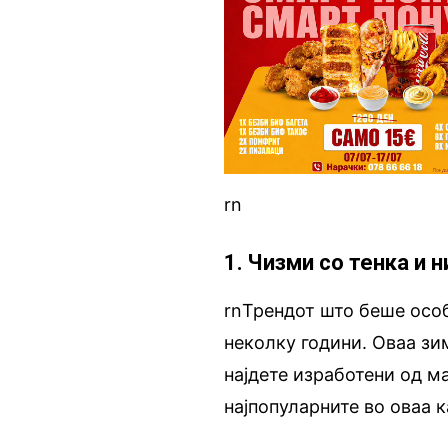
rn
1. Чизми со тенка и 
rnТрендот што беше особ
неколку години. Оваа зи
најдете изработени од м
најпопуларните во оваа 