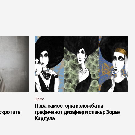
Прес
Прва самостојна изложба на
 скротите
графичкиот дизајнер и сликар Зоран
Кардула