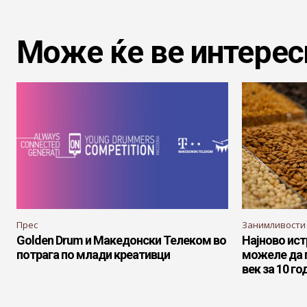
Може ќе ве интерес
Прес
Занимливости
Golden Drum и Македонски Телеком во
Најново ист
потрага по млади креативци
можеле да 
век за 10 го