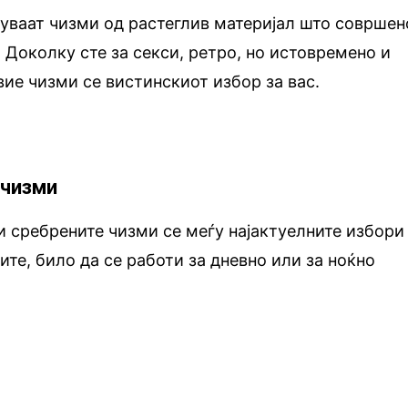
уваат чизми од растеглив материјал што совршен
. Доколку сте за секси, ретро, но истовремено и
вие чизми се вистинскиот избор за вас.
 чизми
 и сребрените чизми се меѓу најактуелните избори
ите, било да се работи за дневно или за ноќно