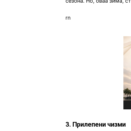
сезона. Но, оваа зима, 
rn
3. Прилепени чизми