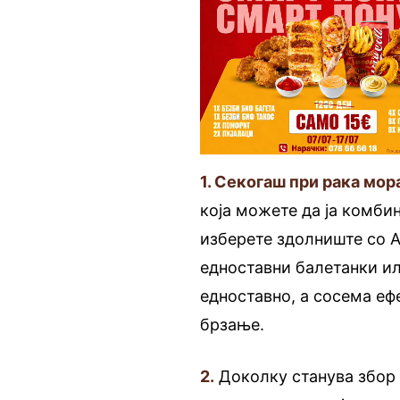
1. Секогаш при рака мор
која можете да ја комби
изберете здолниште со А 
едноставни балетанки ил
едноставно, а сосема еф
брзање.
2.
Доколку станува збор 