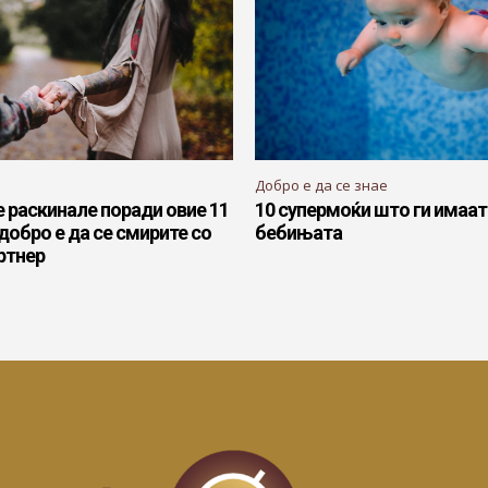
Добро е да се знае
 раскинале поради овие 11
10 супермоќи што ги имаа
јдобро е да се смирите со
бебињата
ртнер