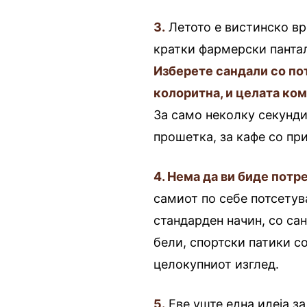
3.
Летото е вистинско вре
кратки фармерски пантал
Изберете сандали со пот
колоритна, и целата ком
За само неколку секунди
прошетка, за кафе со при
4. Нема да ви биде пот
самиот по себе потсетува
стандарден начин, со са
бели, спортски патики с
целокупниот изглед.
5.
Еве уште една идеја з