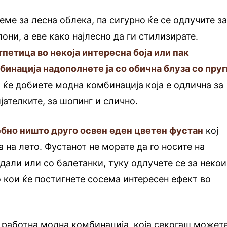
ме за лесна облека, па сигурно ќе се одлучите з
они, а еве како најлесно да ги стилизирате.
петица во некоја интересна боја или пак
бинација надополнете ја со обична блуза со пруг
 ќе добиете модна комбинација која е одлична за
јателките, за шопинг и слично.
ребно ништо друго освен еден цветен фустан
кој
 на лето. Фустанот не морате да го носите на
ндали или со балетанки, туку одлучете се за некои
о кои ќе постигнете сосема интересен ефект во
а работна модна комбинација, која секогаш может