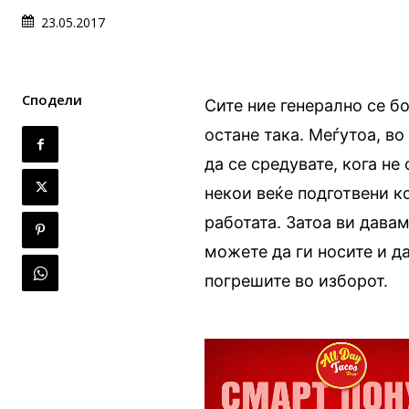
23.05.2017
Сподели
Сите ние генерално се б
остане така. Меѓутоа, во
да се средувате, кога не
некои веќе подготвени к
работата. Затоа ви дава
можете да ги носите и д
погрешите во изборот.