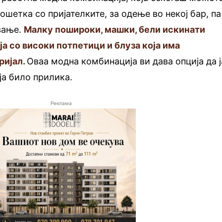
рошетка со пријателките, за одење во некој бар, па
вање.
Малку пошироки, машки, бели искинати
а со високи потпетици и блуза која има
ријал.
Оваа модна комбинација ви дава опција да ј
ја било прилика.
Реклама