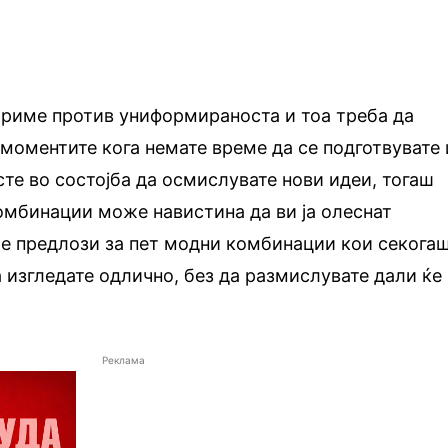
ориме против униформираноста и тоа треба да
 моментите кога немате време да се подготвувате 
 сте во состојба да осмислувате нови идеи, тогаш
омбинации може навистина да ви ја олеснат
ме предлози за пет модни комбинации кои секога
а изгледате одлично, без да размислувате дали ќе
Реклама