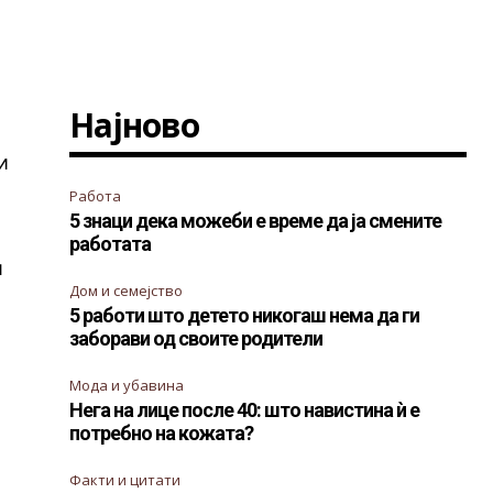
Најново
и
Работа
5 знаци дека можеби е време да ја смените
работата
ш
Дом и семејство
5 работи што детето никогаш нема да ги
заборави од своите родители
Мода и убавина
Нега на лице после 40: што навистина ѝ е
потребно на кожата?
Факти и цитати