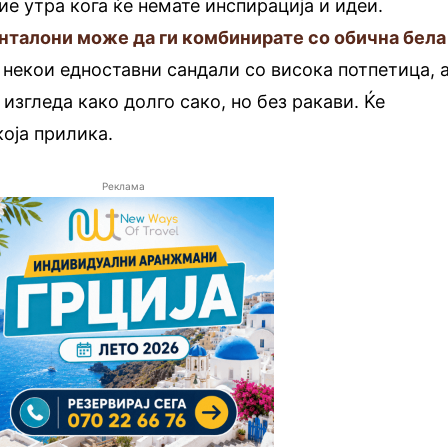
ие утра кога ќе немате инспирација и идеи.
нталони може да ги комбинирате со обична бела
некои едноставни сандали со висока потпетица, 
ј изгледа како долго сако, но без ракави. Ќе
која прилика.
Реклама