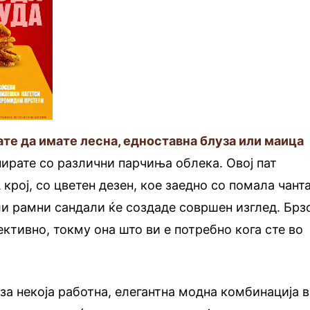
ате да имате лесна, едноставна блуза или маица
нирате со различни парчиња облека. Овој пат
крој, со цветен дезен, кое заедно со помала чанта
и рамни сандали ќе создаде совршен изглед. Брз
ективно, токму она што ви е потребно кога сте во
за некоја работна, елегантна модна комбинација 