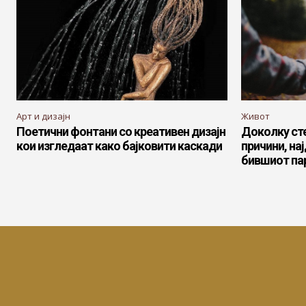
Арт и дизајн
Живот
Поетични фонтани со креативен дизајн
Доколку сте
кои изгледаат како бајковити каскади
причини, на
бившиот па