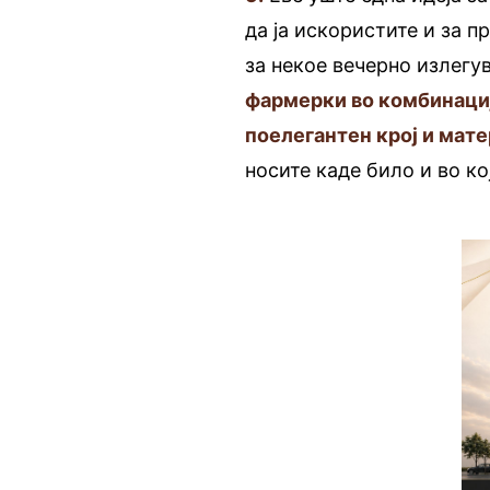
да ја искористите и за п
за некое вечерно излегу
фармерки во комбинациј
поелегантен крој и мате
носите каде било и во ко