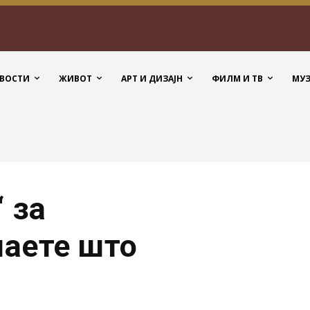
ВОСТИ
ЖИВОТ
АРТ И ДИЗАЈН
ФИЛМ И ТВ
МУ
 за
наете што