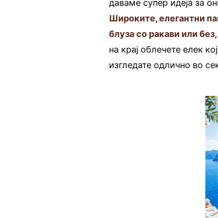
даваме супер идеја за он
Широките, елегантни па
блуза со ракави или без,
на крај облечете елек ко
изгледате одлично во се