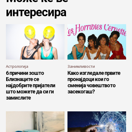
интересира
Астрологија
Занимливости
6 причини зошто
Како изгледале првите
Близнаците се
пронајдоци кои го
најдобрите пријатели
сменија човештвото
што можете да си ги
засекогаш?
замислите