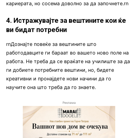
кариерата, но сосема доволно за да започнете.rn
4. Истражувајте за вештините кои ќе
ви бидат потребни
rnДознајте повеќе за вештините што
работодавците ги бараат во вашето ново поле на
работа. Не треба да се враќате на училиште за да
ги добиете потребните вештини, но, бидете
креативни и пронајдете нови начини да го
научите она што треба да го знаете.
Реклама