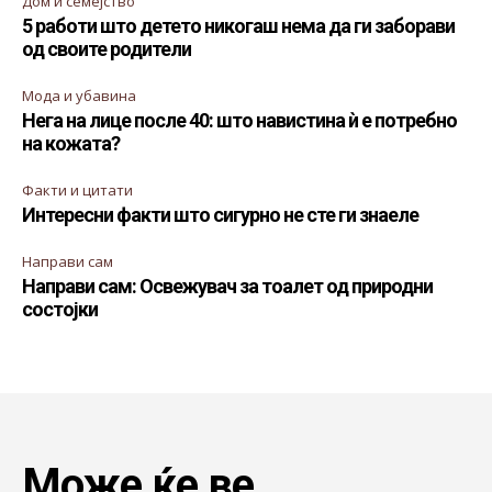
Дом и семејство
5 работи што детето никогаш нема да ги заборави
од своите родители
Мода и убавина
Нега на лице после 40: што навистина ѝ е потребно
на кожата?
Факти и цитати
Интересни факти што сигурно не сте ги знаеле
Направи сам
Направи сам: Освежувач за тоалет од природни
состојки
Може ќе ве