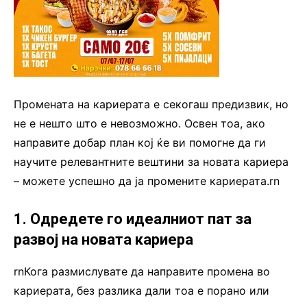
Промената на кариерата е секогаш предизвик, но
не е нешто што е невозможно. Освен тоа, ако
направите добар план кој ќе ви помогне да ги
научите релевантните вештини за новата кариера
– можете успешно да ја промените кариерата.rn
1. Одредете го идеалниот пат за
развој на новата кариера
rnКога размислувате да направите промена во
кариерата, без разлика дали тоа е порано или