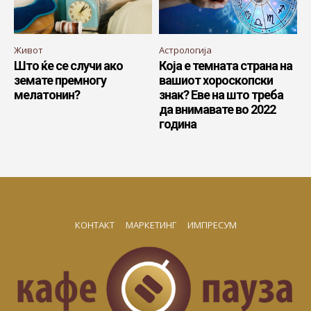
Живот
Астрологија
Што ќе се случи ако
Која е темната страна на
земате премногу
вашиот хороскопски
мелатонин?
знак? Еве на што треба
да внимавате во 2022
година
КОНТАКТ
МАРКЕТИНГ
ИМПРЕСУМ