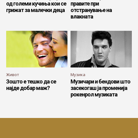
од големи кучиња кои се
правите при
грижат за малечки деца
отстранување на
влакната
Живот
Музика
Зошто е тешко да се
Музичари и бендови што
најде добар маж?
засекогаш ја променија
рокенрол музиката