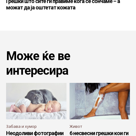
Грешки што сите ги правиме кога се сончаме – а
можат да ја оштетат кожата
Може ќе ве
интересира
Забава и хумор
Живот
Неодоливи фотографии
6 несвесни грешки кои ги