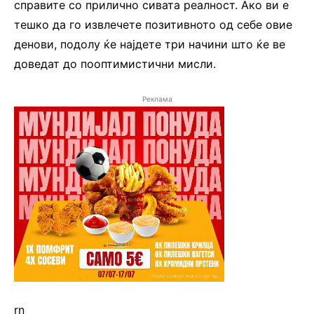
справите со прилично сивата реалност. Ако ви е
тешко да го извлечете позитивното од себе овие
денови, подолу ќе најдете три начини што ќе ве
доведат до пооптимистични мисли.
Реклама
rn