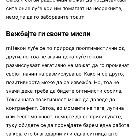
сите оние луѓе кои им помагаат на несреќните,
немојте да го заборавите тоа.rn
Вежбајте ги своите мисли
rnНекои луѓе се по природа пооптимистични од
други, но тоа не значи дека луѓето кои
размислуваат негативно не можат да го променат
својот начин на размислување. Како и сè друго,
позитивноста може да се извежба. Но, тоа не
значи дека треба да бидете оптимисти сосила.
Токсичната позитивност може да доведе до
контраефект. Затоа, во моменти на тага, лутина
или беспомошност, немојте да се присилувате,
туку обидете се да пронајдете барем една работа
за која сте благодарни или една ситница што