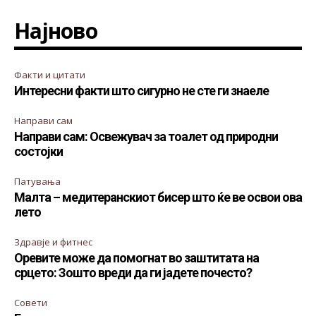
Најново
Факти и цитати
Интересни факти што сигурно не сте ги знаеле
Направи сам
Направи сам: Освежувач за тоалет од природни
состојки
Патувања
Малта – медитеранскиот бисер што ќе ве освои ова
лето
Здравје и фитнес
Оревите може да помогнат во заштитата на
срцето: Зошто вреди да ги јадете почесто?
Совети