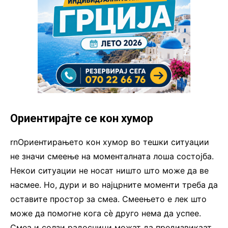
Ориентирајте се кон хумор
rnОриентирањето кон хумор во тешки ситуации
не значи смеење на моменталната лоша состојба.
Некои ситуации не носат ништо што може да ве
насмее. Но, дури и во најцрните моменти треба да
оставите простор за смеа. Смеењето е лек што
може да помогне кога сè друго нема да успее.
Смеа и солзи радосници можат да предизвикаат