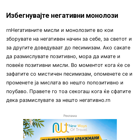
Избегнувајте негативни монолози
rnНегативните мисли и монолозите во кои
зборувате на негативен начин за себе, за светот и
за другите доведуваат до песимизам. Ако сакате
да размислувате позитивно, мора да имате и
повеќе позитивни мисли. Во моментот кога ќе се
зафатите со мистичен песимизам, опоменете се и
променете ја мислата во нешто попозитивно и
поубаво. Правете го тоа секогаш кога ќе сфатите
дека размислувате за нешто негативно.rn
Реклама