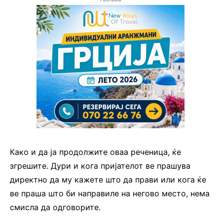
Како и да ја продолжите оваа реченица, ќе
згрешите. Дури и кога пријателот ве прашува
директно да му кажете што да прави или кога ќе
ве праша што би направиле на негово место, нема
смисла да одговорите.