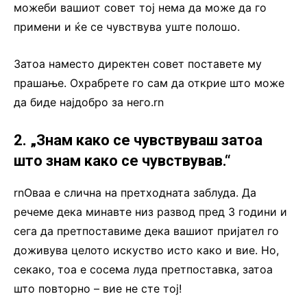
можеби вашиот совет тој нема да може да го
примени и ќе се чувствува уште полошо.
Затоа наместо директен совет поставете му
прашање. Охрабрете го сам да открие што може
да биде најдобро за него.rn
2. „Знам како се чувствуваш затоа
што знам како се чувствував.“
rnОваа е слична на претходната заблуда. Да
речеме дека минавте низ развод пред 3 години и
сега да претпоставиме дека вашиот пријател го
доживува целото искуство исто како и вие. Но,
секако, тоа е сосема луда претпоставка, затоа
што повторно – вие не сте тој!