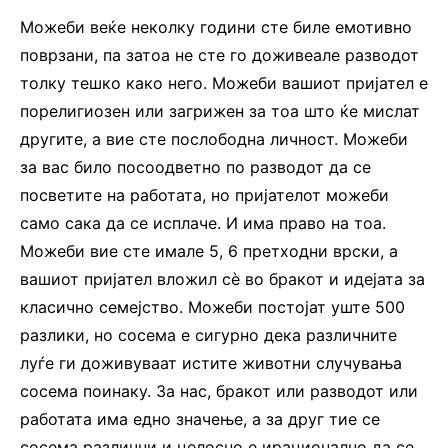
Можеби веќе неколку години сте биле емотивно
поврзани, па затоа не сте го доживеале разводот
толку тешко како него. Можеби вашиот пријател е
порелигиозен или загрижен за тоа што ќе мислат
другите, а вие сте послободна личност. Можеби
за вас било посоодветно по разводот да се
посветите на работата, но пријателот можеби
само сака да се исплаче. И има право на тоа.
Можеби вие сте имале 5, 6 претходни врски, а
вашиот пријател вложил сè во бракот и идејата за
класично семејство. Можеби постојат уште 500
разлики, но сосема е сигурно дека различните
луѓе ги доживуваат истите животни случувања
сосема поинаку. За нас, бракот или разводот или
работата има едно значење, а за друг тие се
сосема различни и целосно е ирационално да се