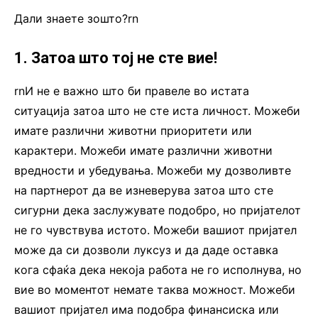
Дали знаете зошто?rn
1. Затоа што тој не сте вие!
rnИ не е важно што би правеле во истата
ситуација затоа што не сте иста личност. Можеби
имате различни животни приоритети или
карактери. Можеби имате различни животни
вредности и убедувања. Можеби му дозволивте
на партнерот да ве изневерува затоа што сте
сигурни дека заслужувате подобро, но пријателот
не го чувствува истото. Можеби вашиот пријател
може да си дозволи луксуз и да даде оставка
кога сфаќа дека некоја работа не го исполнува, но
вие во моментот немате таква можност. Можеби
вашиот пријател има подобра финансиска или