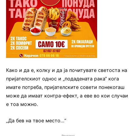
Како и да е, колку и да ја почитувате светоста на
пријателскиот однос и „подадената рака“ кога
имате потреба, пријателските совети понекогаш
може да имаат контра-ефект, а еве во кои случаи
е тоа можно.
„Да бев на твое место…“
Реклама