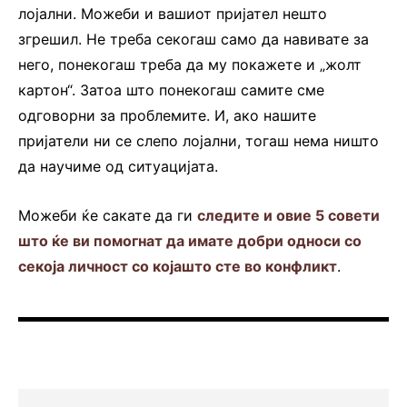
лојални. Можеби и вашиот пријател нешто
згрешил. Не треба секогаш само да навивате за
него, понекогаш треба да му покажете и „жолт
картон“. Затоа што понекогаш самите сме
одговорни за проблемите. И, ако нашите
пријатели ни се слепо лојални, тогаш нема ништо
да научиме од ситуацијата.
Можеби ќе сакате да ги
следите и овие 5 совети
што ќе ви помогнат да имате добри односи со
секоја личност со којашто сте во конфликт
.