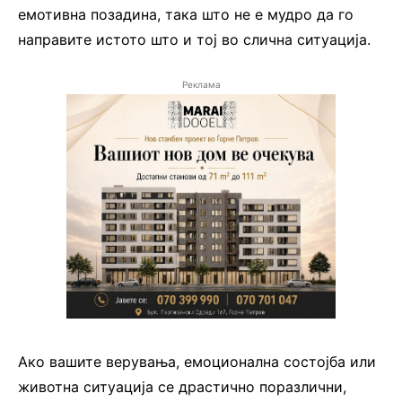
емотивна позадина, така што не е мудро да го
направите истото што и тој во слична ситуација.
Реклама
Ако вашите верувања, емоционална состојба или
животна ситуација се драстично поразлични,