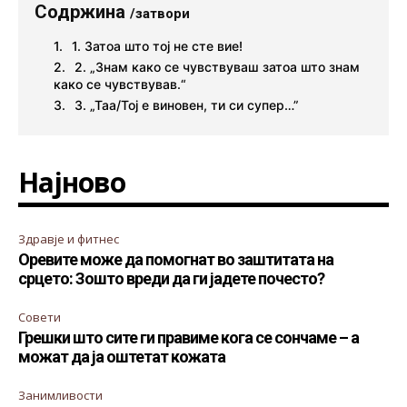
Содржина
/затвори
1. Затоа што тој не сте вие!
2. „Знам како се чувствуваш затоа што знам
како се чувствував.“
3. „Таа/Тој е виновен, ти си супер…”
Најново
Здравје и фитнес
Оревите може да помогнат во заштитата на
срцето: Зошто вреди да ги јадете почесто?
Совети
Грешки што сите ги правиме кога се сончаме – а
можат да ја оштетат кожата
Занимливости