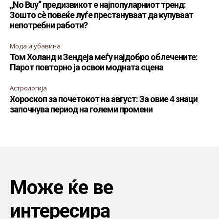
„No Buy“ предизвикот е најпопуларниот тренд:
Зошто сè повеќе луѓе престануваат да купуваат
непотребни работи?
Мода и убавина
Том Холанд и Зендеја меѓу најдобро облечените:
Парот повторно ја освои модната сцена
Астрологија
Хороскоп за почетокот на август: За овие 4 знаци
започнува период на големи промени
Може ќе ве
интересира