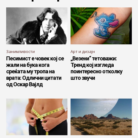
Занимливости
Арт и дизајн
Песимист е човек кој се
„Везени“ тетоважи:
жали на бука кога
Тренд кој изгледа
среќата му тропа на
поинтересно отколку
врата: Одлични цитати
што звучи
од Оскар Вајлд