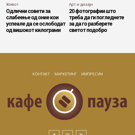
Живот
Арт и дизајн
Одлични совети за
20 фотографии што
слабеење од оние кои
треба да ги погледнете
успеале да се ослободат
за да го разберете
од вишокот килограми
светот подобро
КОНТАКТ
МАРКЕТИНГ
ИМПРЕСУМ