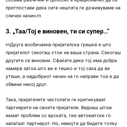
претпостави дека сите нештата ги доживуваме на
сличен начин.rn
3. „Таа/Тој е виновен, ти си супер…”
rnДруга вообичаена пријателска грешка е што
пријателот секогаш стои на ваша страна. Секогаш
другите се виновни. Сфаќате дека тој има добра
намера затоа што ви е тешко и тој сака да ве
утеши, а најдобриот начин на го направи тоа е да
обвини некој друг.
Така, пријателите честопати ги критикуваат
партнерите на своите пријатели. Веднаш штом
имаат проблем со врската, тие автоматски го
напаѓаат партнерот. Но, немојте да бидете толку