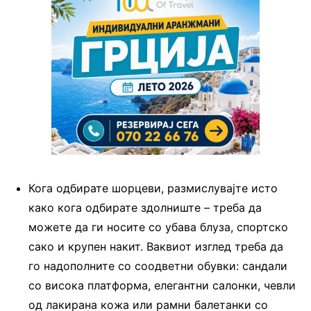
Кога одбирате шорцеви, размислувајте исто
како кога одбирате здолниште – треба да
можете да ги носите со убава блуза, спортско
сако и крупен накит. Ваквиот изглед треба да
го надополните со соодветни обувки: сандали
со висока платформа, елегантни салонки, чевли
од лакирана кожа или рамни балетанки со