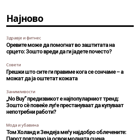
Најново
Здравје и фитнес
Оревите може да помогнат во заштитата на
срцето: Зошто вреди да ги јадете почесто?
Совети
Грешки што сите ги правиме кога се сончаме – а
можат да ја оштетат кожата
Занимливости
„No Buy“ предизвикот е најпопуларниот тренд:
Зошто сè повеќе луѓе престануваат да купуваат
непотребни работи?
Мода и убавина
Том Холанд и Зендеја меѓу најдобро облечените:
Парот повторно ја освои модната сцена