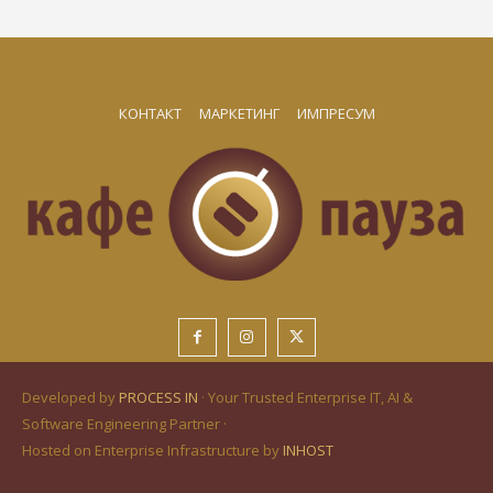
КОНТАКТ
МАРКЕТИНГ
ИМПРЕСУМ
Developed by
PROCESS IN
· Your Trusted Enterprise IT, AI &
Software Engineering Partner ·
Hosted on Enterprise Infrastructure by
INHOST