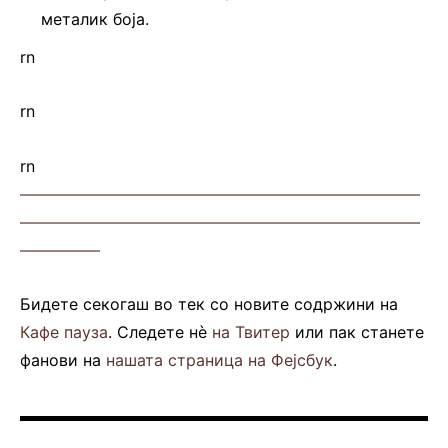
металик боја.
rn
rn
rn
—————————————————————————
—————————————————————————
—————
Бидете секогаш во тек со новите содржини на
Кафе пауза
. Следете нè
на Твитер
или пак станете
фанови на
нашата страница на Фејсбук
.