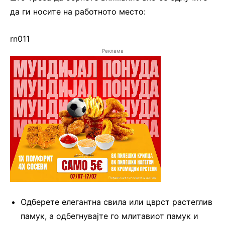
да ги носите на работното место:
rn011
Реклама
Одберете елегантна свила или цврст растеглив
памук, а одбегнувајте го млитавиот памук и