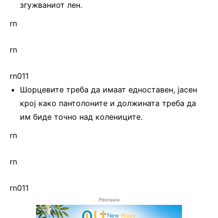
згужваниот лен.
rn
rn
rn011
Шорцевите треба да имаат едноставен, јасен
крој како пантолоните и должината треба да
им биде точно над колениците.
rn
rn
rn011
Реклама