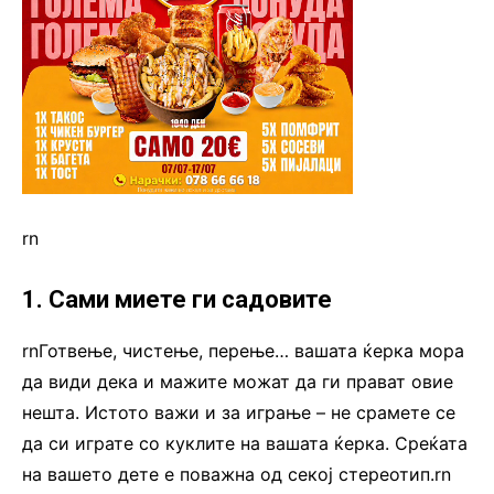
rn
1. Сами миете ги садовите
rnГотвење, чистење, перење… вашата ќерка мора
да види дека и мажите можат да ги прават овие
нешта. Истото важи и за играње – не срамете се
да си играте со куклите на вашата ќерка. Среќата
на вашето дете е поважна од секој стереотип.rn