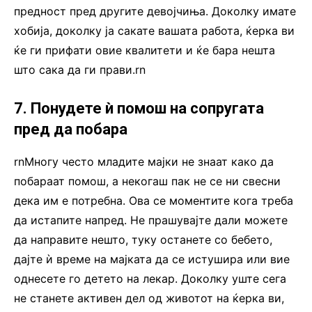
предност пред другите девојчиња. Доколку имате
хобија, доколку ја сакате вашата работа, ќерка ви
ќе ги прифати овие квалитети и ќе бара нешта
што сака да ги прави.rn
7. Понудете ѝ помош на сопругата
пред да побара
rnМногу често младите мајки не знаат како да
побараат помош, а некогаш пак не се ни свесни
дека им е потребна. Ова се моментите кога треба
да истапите напред. Не прашувајте дали можете
да направите нешто, туку останете со бебето,
дајте ѝ време на мајката да се истушира или вие
однесете го детето на лекар. Доколку уште сега
не станете активен дел од животот на ќерка ви,