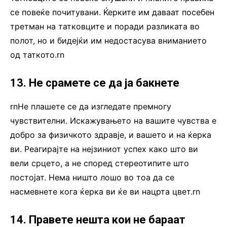
се повеќе почитувани. Ќерките им даваат посебен
третман на татковците и поради разликата во
полот, но и бидејќи им недостасува вниманието
од таткото.rn
13. Не срамете се да ја бакнете
rnНе плашете се да изгледате премногу
чувствителни. Искажувањето на вашите чувства е
добро за физичкото здравје, и вашето и на ќерка
ви. Реагирајте на нејзиниот успех како што ви
вели срцето, а не според стереотипите што
постојат. Нема ништо лошо во тоа да се
насмевнете кога ќерка ви ќе ви нацрта цвет.rn
14. Правете нешта кои не бараат