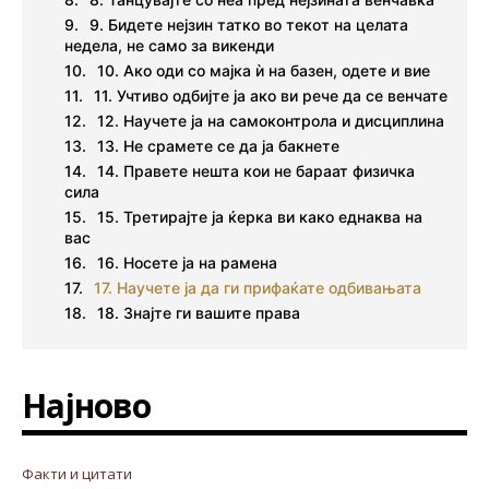
9. Бидете нејзин татко во текот на целата
недела, не само за викенди
10. Ако оди со мајка ѝ на базен, одете и вие
11. Учтиво одбијте ја ако ви рече да се венчате
12. Научете ја на самоконтрола и дисциплина
13. Не срамете се да ја бакнете
14. Правете нешта кои не бараат физичка
сила
15. Третирајте ја ќерка ви како еднаква на
вас
16. Носете ја на рамена
17. Научете ја да ги прифаќате одбивањата
18. Знајте ги вашите права
Најново
Факти и цитати