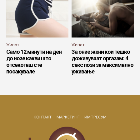
Живот
Живот
Само 12 минути на ден
За оние жени кои тешко
до нозе какви што
доживуваат оргазам: 4
отсекогаш сте
секс пози за максимално
посакувале
уживање
КОНТАКТ
МАРКЕТИНГ
ИМПРЕСУМ