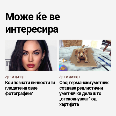
Може ќе ве
интересира
Арт и дизајн
Арт и дизајн
Кои познати личности ги
Овој германски уметник
гледате на овие
создава реалистични
фотографии?
уметнички дела што
„отскокнуваат“ од
хартијата