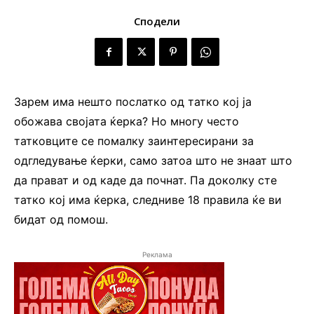
Сподели
Зарем има нешто послатко од татко кој ја
обожава својата ќерка? Но многу често
татковците се помалку заинтересирани за
одгледување ќерки, само затоа што не знаат што
да прават и од каде да почнат. Па доколку сте
татко кој има ќерка, следниве 18 правила ќе ви
бидат од помош.
Реклама