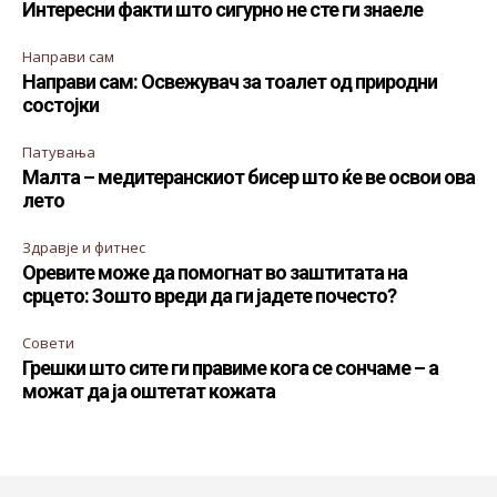
Интересни факти што сигурно не сте ги знаеле
Направи сам
Направи сам: Освежувач за тоалет од природни
состојки
Патувања
Малта – медитеранскиот бисер што ќе ве освои ова
лето
Здравје и фитнес
Оревите може да помогнат во заштитата на
срцето: Зошто вреди да ги јадете почесто?
Совети
Грешки што сите ги правиме кога се сончаме – а
можат да ја оштетат кожата