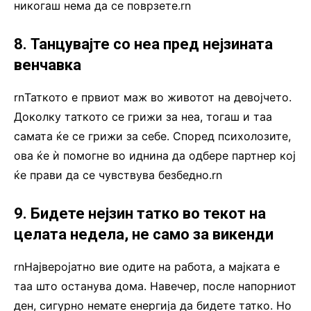
никогаш нема да се поврзете.rn
8. Танцувајте со неа пред нејзината
венчавка
rnТаткото е првиот маж во животот на девојчето.
Доколку таткото се грижи за неа, тогаш и таа
самата ќе се грижи за себе. Според психолозите,
ова ќе ѝ помогне во иднина да одбере партнер кој
ќе прави да се чувствува безбедно.rn
9. Бидете нејзин татко во текот на
целата недела, не само за викенди
rnНајверојатно вие одите на работа, а мајката е
таа што останува дома. Навечер, после напорниот
ден, сигурно немате енергија да бидете татко. Но