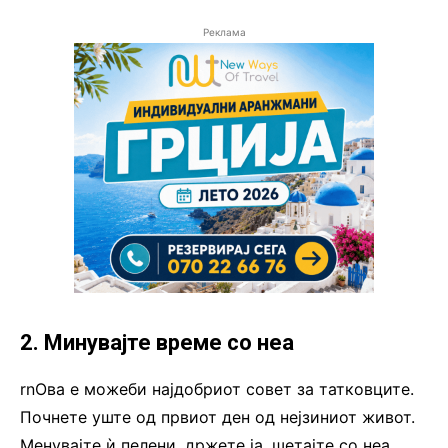
Реклама
2. Минувајте време со неа
rnОва е можеби најдобриот совет за татковците.
Почнете уште од првиот ден од нејзиниот живот.
Менувајте ѝ пелени, држете ја, шетајте со неа,