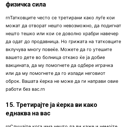
физичка сила
rnТатковците често се третирани како луѓе кои
можат да отворат нешто невозможно, да подигнат
нешто тешко или кои се доволно храбри навечер
да одат до продавница. Но грижата на татковците
вклучува многу повеќе. Можете да го утешите
вашето дете во болница откако ќе ја добие
вакцината, да му помогнете да одбере играчка
или да му помогнете да го излади неговиот
оброк. Вашата ќерка не може да ги направи овие
работи без вас.rn
15. Третирајте ја ќерка ви како
еднаква на вас
rnСлушајте кога има нешто да ви каже и немојте