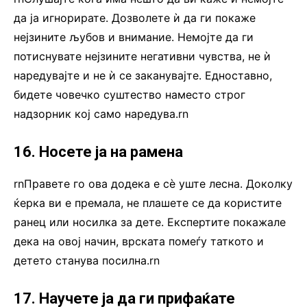
да ја игнорирате. Дозволете ѝ да ги покаже
нејзините љубов и внимание. Немојте да ги
потиснувате нејзините негативни чувства, не ѝ
наредувајте и не ѝ се заканувајте. Едноставно,
бидете човечко суштество наместо строг
надзорник кој само наредува.rn
16. Носете ја на рамена
rnПравете го ова додека е сè уште лесна. Доколку
ќерка ви е премала, не плашете се да користите
ранец или носилка за дете. Експертите покажале
дека на овој начин, врската помеѓу таткото и
детето станува посилна.rn
17. Научете ја да ги прифаќате