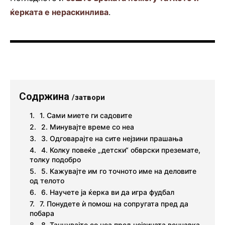
ќерката е нераскинлива
.
Содржина
/затвори
1. Сами миете ги садовите
2. Минувајте време со неа
3. Одговарајте на сите нејзини прашања
4. Колку повеќе „детски“ обврски преземате,
толку подобро
5. Кажувајте им го точното име на деловите
од телото
6. Научете ја ќерка ви да игра фудбал
7. Понудете ѝ помош на сопругата пред да
побара
8. Танцувајте со неа пред нејзината венчавка