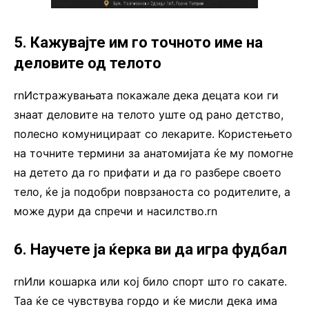
5. Кажувајте им го точното име на
деловите од телото
rnИстражувањата покажале дека децата кои ги
знаат деловите на телото уште од рано детство,
полесно комуницираат со лекарите. Користењето
на точните термини за анатомијата ќе му помогне
на детето да го прифати и да го разбере своето
тело, ќе ја подобри поврзаноста со родителите, а
може дури да спречи и насилство.rn
6. Научете ја ќерка ви да игра фудбал
rnИли кошарка или кој било спорт што го сакате.
Таа ќе се чувствува гордо и ќе мисли дека има