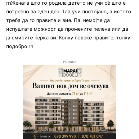
rnЖената што го родила детето не учи сè што е
потребно за еден ден. Таа учи постојано, а истото
треба да го правите и вие. Па, немојте да
испуштате можност да промените пелена или да
ја смирите ќерка ви. Колку повеќе правите, толку
подобро.rn
Реклама