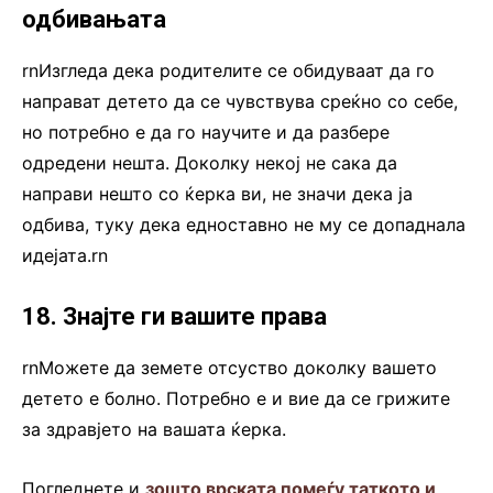
одбивањата
rnИзгледа дека родителите се обидуваат да го
направат детето да се чувствува среќно со себе,
но потребно е да го научите и да разбере
одредени нешта. Доколку некој не сака да
направи нешто со ќерка ви, не значи дека ја
одбива, туку дека едноставно не му се допаднала
идејата.rn
18. Знајте ги вашите права
rnМожете да земете отсуство доколку вашето
детето е болно. Потребно е и вие да се грижите
за здравјето на вашата ќерка.
Погледнете и
зошто врската помеѓу таткото и