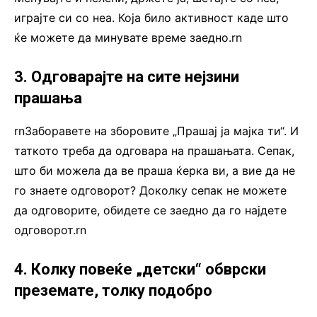
играјте си со неа. Која било активност каде што
ќе можете да минувате време заедно.rn
3. Одговарајте на сите нејзини
прашања
rnЗаборавете на зборовите „Прашај ја мајка ти“. И
таткото треба да одговара на прашањата. Сепак,
што би можела да ве праша ќерка ви, а вие да не
го знаете одговорот? Доколку сепак не можете
да одговорите, обидете се заедно да го најдете
одговорот.rn
4. Колку повеќе „детски“ обврски
преземате, толку подобро