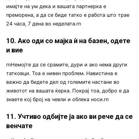
имајте на ум дека и вашата партнерка е
преморена, а да се биде татко е работа што трае
24 часа, 7 дена во неделата.rn
10. Ако оди со мајка ѝ на базен, одете
и вие
rnНемојте да се срамите, дури и ако нема други
татковци. Тоа е нивен проблем. Навистина е
важно да бидете дел од големите настани во
животот на вашата ќерка. Покрај тоа, добро е да
знаете кој број на чевли и облека носи.rn
11. Учтиво одбијте ја ако ви рече да се
венчате