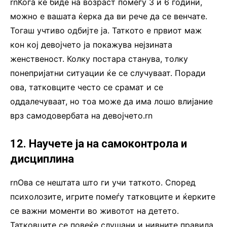
rnКога ќе биде на возраст помеѓу 3 и 6 години,
можно е вашата ќерка да ви рече да се венчате.
Тогаш учтиво одбијте ја. Таткото е првиот маж
кон кој девојчето ја покажува нејзината
женственост. Колку постара станува, толку
понепријатни ситуации ќе се случуваат. Поради
ова, татковците често се срамат и се
оддалечуваат, но тоа може да има лошо влијание
врз самодовербата на девојчето.rn
12. Научете ја на самоконтрола и
дисциплина
rnОва се нештата што ги учи таткото. Според
психолозите, игрите помеѓу татковците и ќерките
се важни моменти во животот на детето.
Татковците се повеќе слушани и нивните правила