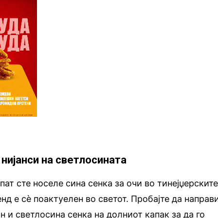
е нијанси на светлосината
пат сте носеле сина сенка за очи во тинејџерскит
енд е сè поактуелен во светот. Пробајте да направ
н и светлосина сенка на долниот капак за да го