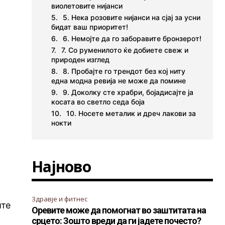
виолетовите нијанси
5. Нека розовите нијанси на сјај за усни
бидат ваш приоритет!
6. Немојте да го заборавите бронзерот!
7. Со руменилото ќе добиете свеж и
природен изглед
8. Пробајте го трендот без кој ниту
една модна ревија не може да помине
9. Доколку сте храбри, бојадисајте ја
косата во светло седа боја
10. Носете металик и дреч лакови за
нокти
Најново
е
Здравје и фитнес
ите
Оревите може да помогнат во заштитата на
срцето: Зошто вреди да ги јадете почесто?