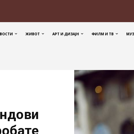
ВОСТИ
ЖИВОТ
АРТ И ДИЗАЈН
ФИЛМ И ТВ
МУ
ендови
робате