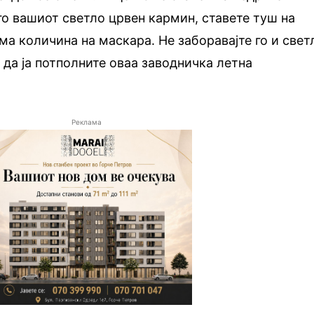
 го вашиот светло црвен кармин, ставете туш на
ма количина на маскара. Не заборавајте го и свет
 да ја потполните оваа заводничка летна
Реклама