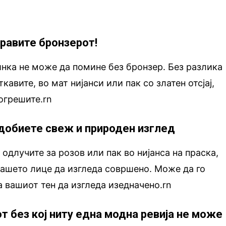
оравите бронзерот!
нка не може да помине без бронзер. Без разлика
кавите, во мат нијанси или пак со златен отсјај,
погрешите.rn
 добиете свеж и природен изглед
 одлучите за розов или пак во нијанса на праска,
ашето лице да изгледа совршено. Може да го
а вашиот тен да изгледа изедначено.rn
от без кој ниту една модна ревија не може