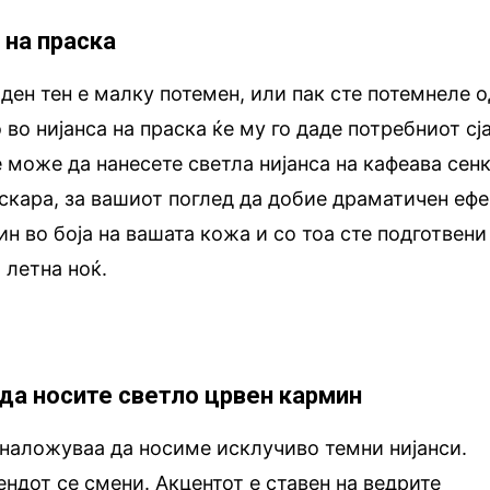
 на праска
ен тен е малку потемен, или пак сте потемнеле о
во нијанса на праска ќе му го даде потребниот сја
е може да нанесете светла нијанса на кафеава сен
скара, за вашиот поглед да добие драматичен ефе
н во боја на вашата кожа и со тоа сте подготвени
 летна ноќ.
 да носите светло црвен кармин
наложуваа да носиме исклучиво темни нијанси.
ендот се смени. Акцентот е ставен на ведрите