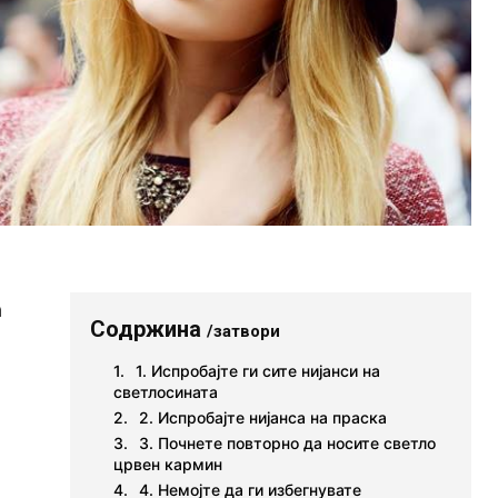
а
Содржина
/затвори
1. Испробајте ги сите нијанси на
светлосината
2. Испробајте нијанса на праска
3. Почнете повторно да носите светло
црвен кармин
4. Немојте да ги избегнувате