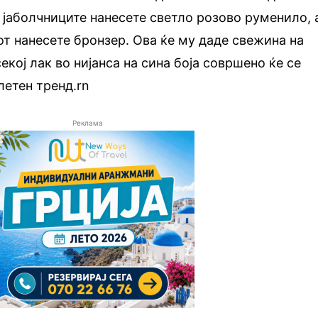
На јаболчниците нанесете светло розово руменило, 
от нанесете бронзер. Ова ќе му даде свежина на
екој лак во нијанса на сина боја совршено ќе се
летен тренд.rn
Реклама