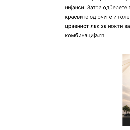
нијанси. Затоа одберете
краевите од очите и голе
црвениот лак за нокти за
комбинација.rn