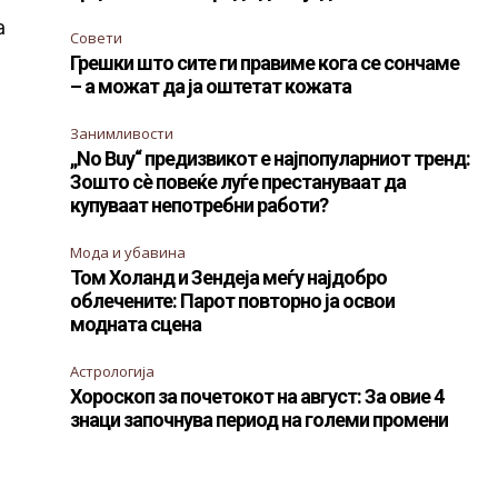
а
Совети
Грешки што сите ги правиме кога се сончаме
– а можат да ја оштетат кожата
Занимливости
„No Buy“ предизвикот е најпопуларниот тренд:
Зошто сè повеќе луѓе престануваат да
купуваат непотребни работи?
Мода и убавина
Том Холанд и Зендеја меѓу најдобро
облечените: Парот повторно ја освои
модната сцена
Астрологија
Хороскоп за почетокот на август: За овие 4
знаци започнува период на големи промени