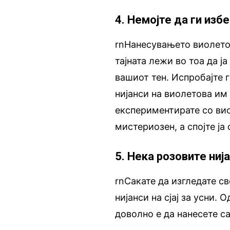
4. Немојте да ги изб
rnНанесувањето виолетов
тајната лежи во тоа да ј
вашиот тен. Испробајте г
нијанси на виолетова им 
експериментирате со вио
мистериозен, а спојте ја 
5. Нека розовите нија
rnСакате да изгледате с
нијанси на сјај за усни. 
доволно е да нанесете с