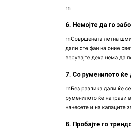
rn
6. Немојте да го заб
rnСовршената летна шми
дали сте фан на оние свет
верувајте дека нема да 
7. Со руменилото ќе
rnБез разлика дали ќе се
руменилото ќе направи в
нанесете и на капаците з
8. Пробајте го тренд