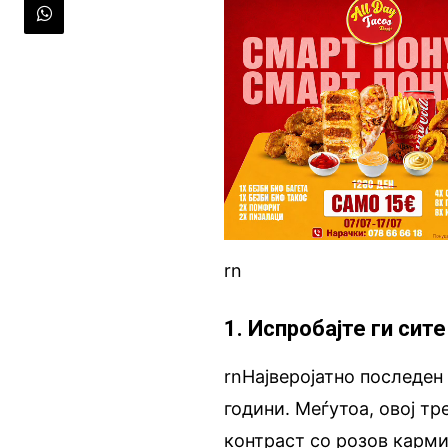
rn
1. Испробајте ги сит
rnНајверојатно последен 
години. Меѓутоа, овој тр
контраст со розов карми