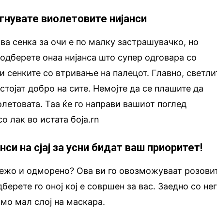
егнувате виолетовите нијанси
а сенка за очи е по малку застрашувачко, но
а одберете онаа нијанса што супер одговара со
и сенките со втривање на палецот. Главно, светли
стојат добро на сите. Немојте да се плашите да
летовата. Таа ќе го направи вашиот поглед
со лак во истата боја.rn
нси на сјај за усни бидат ваш приоритет!
вежо и одморено? Ова ви го овозможуваат розови
Одберете го оној кој е совршен за вас. Заедно со не
амо мал слој на маскара.