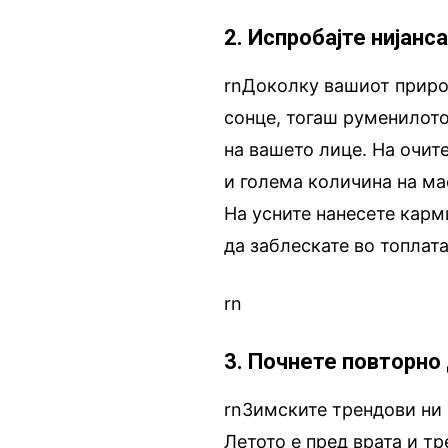
2. Испробајте нијанса
rnДоколку вашиот природ
сонце, тогаш руменилото 
на вашето лице. На очит
и голема количина на ма
На усните нанесете карми
да заблескате во топлата
rn
3. Почнете повторно
rnЗимските трендови ни 
Летото е пред врата и тр