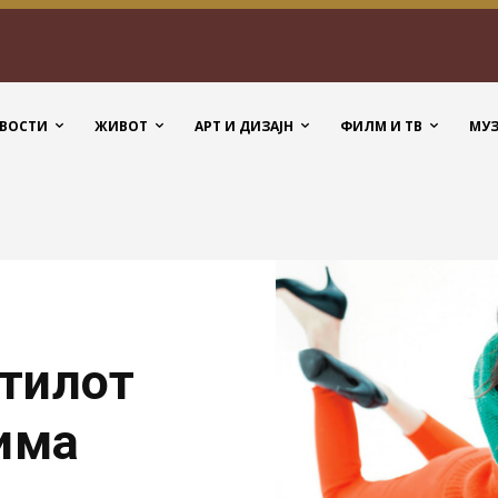
ВОСТИ
ЖИВОТ
АРТ И ДИЗАЈН
ФИЛМ И ТВ
МУ
стилот
зима