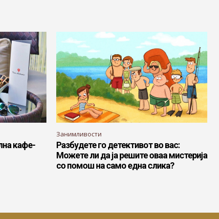
Занимливости
лна кафе-
Разбудете го детективот во вас:
Можете ли да ја решите оваа мистерија
со помош на само една слика?