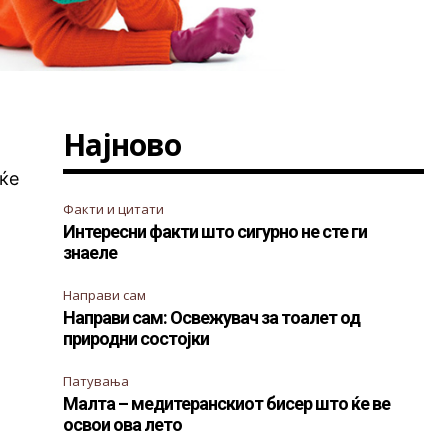
Најново
еќе
Факти и цитати
Интересни факти што сигурно не сте ги
знаеле
Направи сам
Направи сам: Освежувач за тоалет од
природни состојки
Патувања
Малта – медитеранскиот бисер што ќе ве
освои ова лето