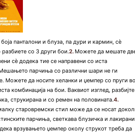
боја панталони и блуза, па дури и кармин, сè
 разбиете со 3 други бои.
2.
Можете да мешате дв
ени сè додека тие се направени со иста
Мешањето парчиња со различни шари не ги
е. Можете да носите хеланки и џемпер со пруги в
ста комбинација на бои. Ваквиот изглед, разбијте
чка, струкирана и со ремен на половината.
4.
малку старовремски стил може да се носат докол
стинските парчиња, светкава блузичка и лакирани
дека врзувањето џемпер околу струкот треба да