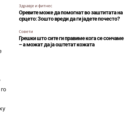
Здравје и фитнес
Оревите може да помогнат во заштитата на
срцето: Зошто вреди да ги јадете почесто?
Совети
Грешки што сите ги правиме кога се сончаме
– а можат да ја оштетат кожата
е
о
 го
ку