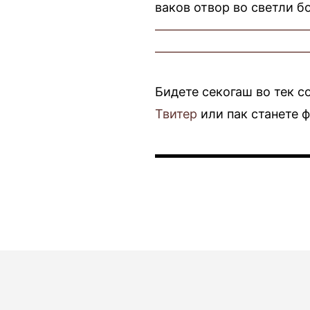
ваков отвор во светли б
————————————
————————————
Бидете секогаш во тек с
Твитер
или пак станете 