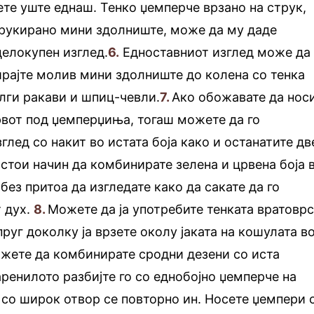
ете уште еднаш. Тенко џемперче врзано на струк,
трукиранo мини здолниште, може да му даде
целокупен изглед.
6.
Едноставниот изглед може да
рајте молив мини здолниште до колена со тенка
лги ракави и шпиц-чевли.
7.
Ако обожавате да нос
рвот под џемперџиња, тогаш можете да го
лед со накит во истата боја како и останатите дв
стои начин да комбинирате зелена и црвена боја 
 без притоа да изгледате како да сакате да го
 дух.
8.
Можете да ја употребите тенката вратовр
руг доколку ја врзете околу јаката на кошулата в
ожете да комбинирате сродни дезени со иста
аренилото разбијте го со еднобојно џемперче на
 со широк отвор се повторно ин. Носете џемпери 