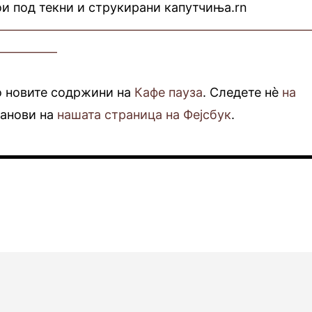
ои под текни и струкирани капутчиња.rn
—————————————————————————
—————
о новите содржини на
Кафе пауза
. Следете нè
на
фанови на
нашата страница на Фејсбук
.