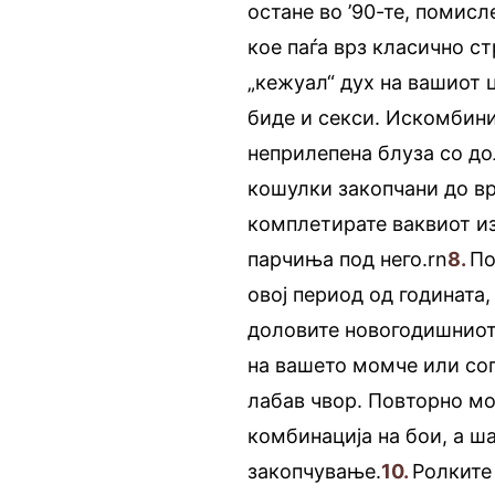
остане во ’90-те, помисл
кое паѓа врз класичнo с
„кежуал“ дух на вашиот 
биде и секси. Искомбини
неприлепена блуза со до
кошулки закопчани до в
комплетирате ваквиот изг
парчиња под него.rn
8.
По
овој период од годината,
доловите новогодишниот
на вашето момче или соп
лабав чвор. Повторно м
комбинација на бои, а ш
закопчување.
10.
Ролките