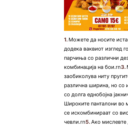
1.
Можете да носите иста 
додека ваквиот изглед го
парчиња со различни дез
комбинација на бои.rn
3.
заобиколува ниту пругит
различна ширина, но со и
со долга еднобојна јакни
Широките панталони во 
се искомбинираат со ви
чевли.rn
5.
Ако мислевте 