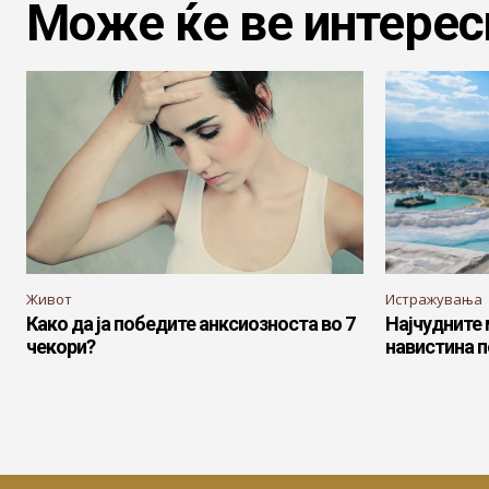
Може ќе ве интерес
Живот
Истражувања
Како да ја победите анксиозноста во 7
Најчудните 
чекори?
навистина п