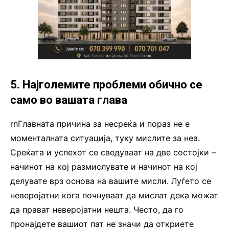
5. Најголемите проблеми обично се
само во вашата глава
rnГлавната причина за несреќа и пораз не е
моменталната ситуација, туку мислите за неа.
Среќата и успехот се сведуваат на две состојки –
начинот на кој размислувате и начинот на кој
делувате врз основа на вашите мисли. Луѓето се
неверојатни кога почнуваат да мислат дека можат
да прават неверојатни нешта. Често, да го
пронајдете вашиот пат не значи да откриете