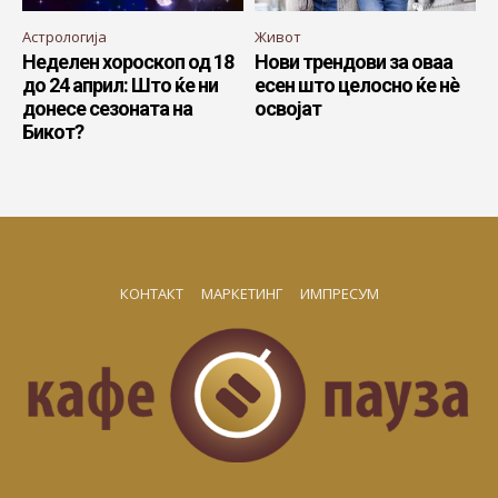
Астрологија
Живот
Неделен хороскоп од 18
Нови трендови за оваа
до 24 април: Што ќе ни
есен што целосно ќе нѐ
донесе сезоната на
освојат
Бикот?
КОНТАКТ
МАРКЕТИНГ
ИМПРЕСУМ