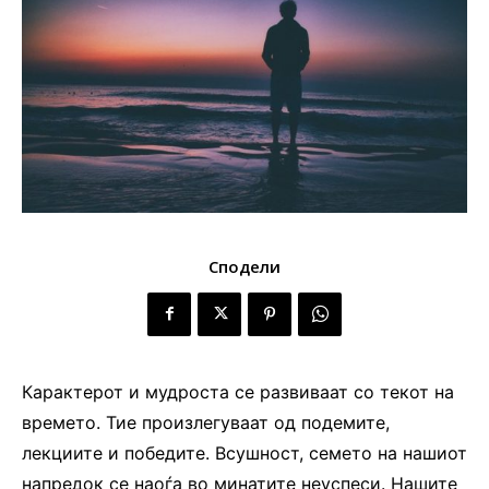
Сподели
Карактерот и мудроста се развиваат со текот на
времето. Тие произлегуваат од подемите,
лекциите и победите. Всушност, семето на нашиот
напредок се наоѓа во минатите неуспеси. Нашите