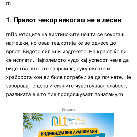
rn
1. Првиот чекор никогаш не е лесен
rnПочетоците на вистинските нешта се секогаш
најтешки, но оваа тешкотија ќе ве однесе до
врвот. Бидете силни и издржете. На крајот ќе ви
се исплати. Најголемото чудо кај успехот нема да
биде тоа што сте завршиле, туку силата и
храброста кои ви биле потребни за да почнете. Не
заборавајте дека и силните чувствуваат слабост,
разликата е што тие продолжуваат понатаму.rn
Реклама