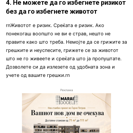
4. Не можете да го избегнете ризикот
без да го избегнете животот
rnЖивотот е ризик. Среќата е ризик. Ако
понекогаш воопшто не ви е страв, нешто не
правите како што треба. Немојте да се грижите за
грешките и неуспесите, грижете се за животот
што не го живеете и среќата што ја пропуштате.
Дозволете си да излезете од удобната зона и
учете од вашите грешки.rn
Реклама