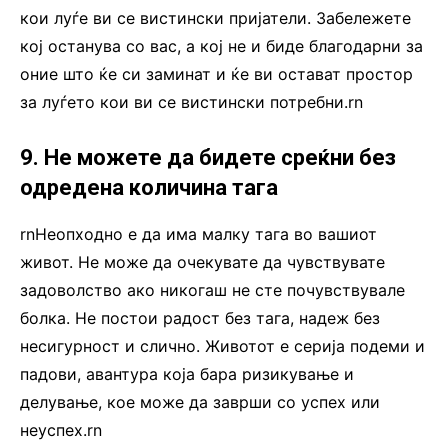
кои луѓе ви се вистински пријатели. Забележете
кој останува со вас, а кој не и биде благодарни за
оние што ќе си заминат и ќе ви остават простор
за луѓето кои ви се вистински потребни.rn
9. Не можете да бидете среќни без
одредена количина тага
rnНеопходно е да има малку тага во вашиот
живот. Не може да очекувате да чувствувате
задоволство ако никогаш не сте почувствувале
болка. Не постои радост без тага, надеж без
несигурност и слично. Животот е серија подеми и
падови, авантура која бара ризикување и
делување, кое може да заврши со успех или
неуспех.rn