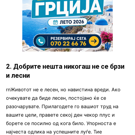
2. Добрите нешта никогаш не се брзи
и лесни
rnЖивотот не е лесен, но навистина вреди. Ако
очекувате да биде лесен, постојано ќе се
разочарувате. Прилагодете го вашиот труд на
вашите цели, правете секој ден чекор плус и
борете се посилно од кога било. Упорноста е
најчеста одлика на успешните луѓе. Тие