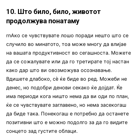
10. Што било, било, животот
продолжува понатаму
rnАко се чувствувате лошо поради нешто што се
случило во минатото, тоа може многу да влијае
на вашата продуктивност во сегашноста. Можете
да се сожалувате или да го третирате тој настан
како дар што ви овозможува осознавање.
Вдишете длабоко, сè ќе биде во ред. Можеби не
денес, но подобри денови секако ќе дојдат. Ќе
има периоди кога ништо нема да ви оди по план,
ќе се чувствувате заглавено, но нема засекогаш
да биде така. Понекогаш е потребно да останете
позитивни што е можно подолго за да го видите
сонцето зад густите облаци.