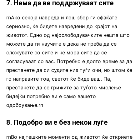
7. Нема да ве поддржуваат сите
rnАко секоја навреда и лош збор ги сфаќате
сериозно, ќе бидете навредени до крајот на
животот. Едно од најослободувачките нешта што
можете да ги научите е дека не треба да се
сложувате со сите и не мора сите да се
согласуваат со вас. Потребно е долго време за да
престанете да си судите низ туѓи очи, но штом ќе
го направите тоа, светот ќе биде ваш. Па,
престанете да се грижите за туѓото мислење
бидејќи потребно ви е само вашето
одобрување.rn
8. Подобро ви е без некои луѓе
rnВо најтешките моменти од животот ќе откриете