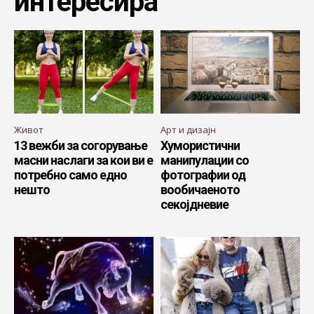
интересира
Живот
Арт и дизајн
13 вежби за согорување
Хумористични
масни наслаги за кои ви е
манипулации со
потребно само едно
фотографии од
нешто
вообичаеното
секојдневие