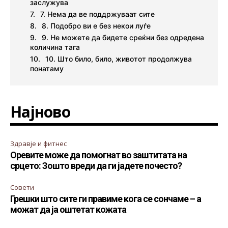
заслужува
7. Нема да ве поддржуваат сите
8. Подобро ви е без некои луѓе
9. Не можете да бидете среќни без одредена
количина тага
10. Што било, било, животот продолжува
понатаму
Најново
Здравје и фитнес
Оревите може да помогнат во заштитата на
срцето: Зошто вреди да ги јадете почесто?
Совети
Грешки што сите ги правиме кога се сончаме – а
можат да ја оштетат кожата