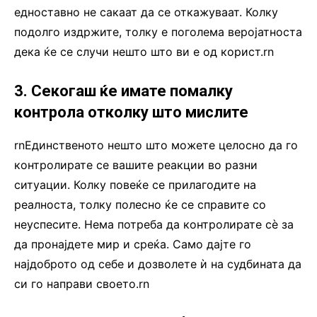
едноставно не сакаат да се откажуваат. Колку
подолго издржите, толку е поголема веројатноста
дека ќе се случи нешто што ви е од корист.rn
3. Секогаш ќе имате помалку
контрола отколку што мислите
rnЕдинственото нешто што можете целосно да го
контролирате се вашите реакции во разни
ситуации. Колку повеќе се прилагодите на
реалноста, толку полесно ќе се справите со
неуспесите. Нема потреба да контролирате сè за
да пронајдете мир и среќа. Само дајте го
најдоброто од себе и дозволете ѝ на судбината да
си го направи своето.rn