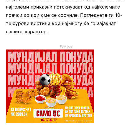
најголеми приказни потекнуваат од најголемите
пречки со кои сме се соочиле. Погледнете ги 10-
те сурови вистини кои најмногу ќе го зајакнат
вашиот карактер.
Реклама