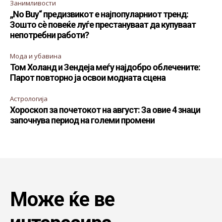
Занимливости
„No Buy“ предизвикот е најпопуларниот тренд:
Зошто сè повеќе луѓе престануваат да купуваат
непотребни работи?
Мода и убавина
Том Холанд и Зендеја меѓу најдобро облечените:
Парот повторно ја освои модната сцена
Астрологија
Хороскоп за почетокот на август: За овие 4 знаци
започнува период на големи промени
Може ќе ве