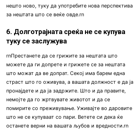
нешто ново, туку да употребите нова перспектива
за нештата што се веќе овде.rn
6. Долготрајната среќа не се купува
туку се заслужува
rnПрестанете да се грижите за нештата што
можете да ги допрете и грижете се за нештата
што можат да ве допрат. Секој има барем една
страст што го оживува, а вашата должност е да ја
пронајдете и да ја задржите. Што и да правите,
немојте да го жртвувате животот и да се
помирите со преживување. Уживајте во даровите
што не се купуваат со пари. Ветете си дека ќе
останете верни на вашата љубов и вредности.rn