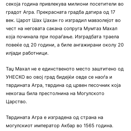
секоја година привлекува милиони посетители во
градот Агра. Прекрасната градба датира од 17
век. Царот Шах Џахан го изградил мавзолејот во
чест на неговата сакана сопруга Мумтаз Махал
која починала при пораѓање. Изградбата траела
повеќе од 20 години, а биле ангажирани околу 20
илјади работници.
Таџ Махал не е единственото место заштитено од
УНЕСКО во овој град бидејќи овде се наоѓа и
тврдината Агра, тврдина од црвен песочник која
некогаш била престолнина на Могулското
Царство.
Тврдината Агра е изградена од страна на
могулскиот император Акбар во 1565 година.