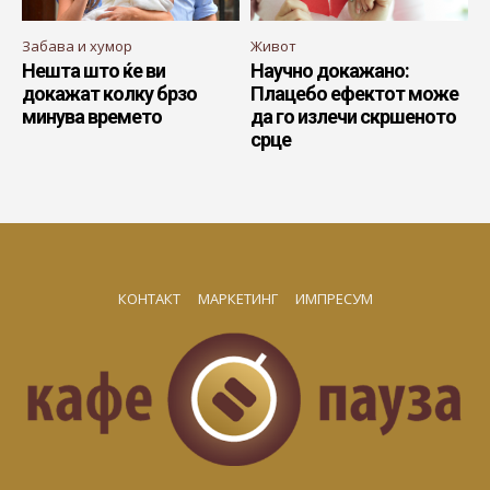
Забава и хумор
Живот
Нешта што ќе ви
Научно докажано:
докажат колку брзо
Плацебо ефектот може
минува времето
да го излечи скршеното
срце
КОНТАКТ
МАРКЕТИНГ
ИМПРЕСУМ