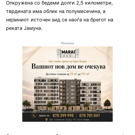
Опкружена со бедеми долги 2,5 километри,
тврдината има облик на полумесечина, а
нејзиниот источен ѕид се наоѓа на брегот на
реката Јамуна.
Реклама