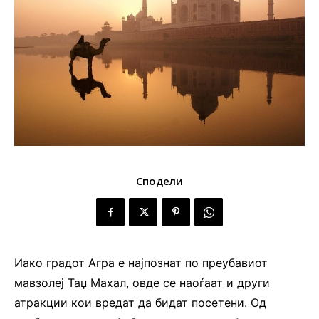
Сподели
Иако градот Агра е најпознат по преубавиот
мавзолеј Таџ Махал, овде се наоѓаат и други
атракции кои вредат да бидат посетени. Од