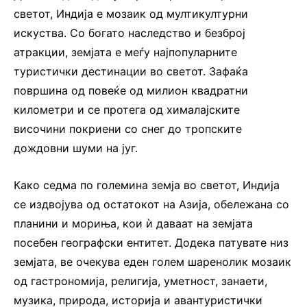
светот, Индија е мозаик од мултикултурни
искуства. Со богато наследство и безброј
атракции, земјата е меѓу најпопуларните
туристички дестинации во светот. Зафаќа
површина од повеќе од милион квадратни
километри и се протега од хималајските
височини покриени со снег до тропските
дождовни шуми на југ.
Како седма по големина земја во светот, Индија
се издвојува од остатокот на Азија, обележана со
планини и мориња, кои ѝ даваат на земјата
посебен географски ентитет. Додека патувате низ
земјата, ве очекува еден голем шаренолик мозаик
од гастрономија, религија, уметност, занаети,
музика, природа, историја и авантуристички