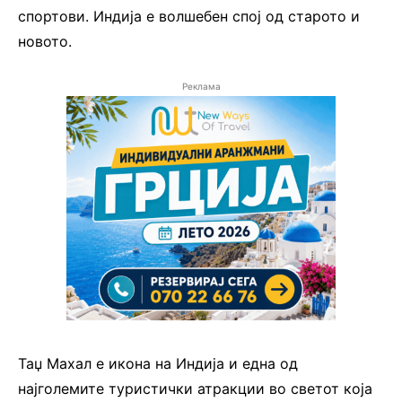
спортови. Индија е волшебен спој од старото и
новото.
Реклама
Таџ Махал е икона на Индија и една од
најголемите туристички атракции во светот која