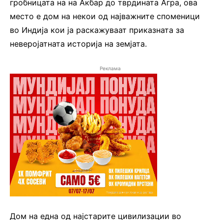
гробницата на на Акбар до тврдината Агра, ова
место е дом на некои од најважните споменици
во Индија кои ја раскажуваат приказната за
неверојатната историја на земјата.
Реклама
Дом на една од најстарите цивилизации во