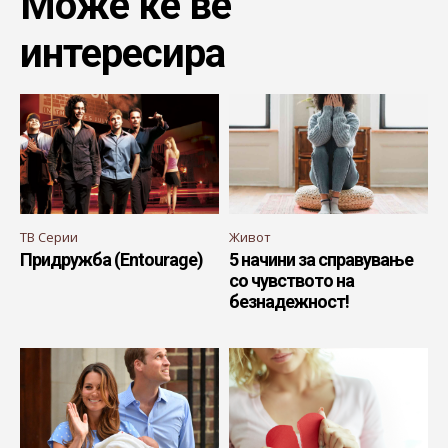
Може ќе ве
интересира
ТВ Серии
Живот
Придружба (Entourage)
5 начини за справување
со чувството на
безнадежност!