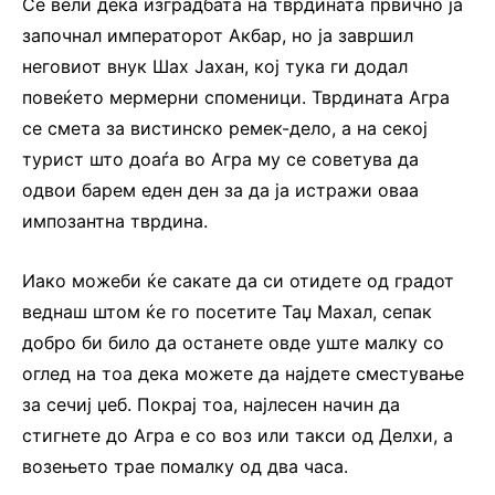
Се вели дека изградбата на тврдината првично ја
започнал императорот Акбар, но ја завршил
неговиот внук Шах Јахан, кој тука ги додал
повеќето мермерни споменици. Тврдината Агра
се смета за вистинско ремек-дело, а на секој
турист што доаѓа во Агра му се советува да
одвои барем еден ден за да ја истражи оваа
импозантна тврдина.
Иако можеби ќе сакате да си отидете од градот
веднаш штом ќе го посетите Таџ Махал, сепак
добро би било да останете овде уште малку со
оглед на тоа дека можете да најдете сместување
за сечиј џеб. Покрај тоа, најлесен начин да
стигнете до Агра е со воз или такси од Делхи, а
возењето трае помалку од два часа.