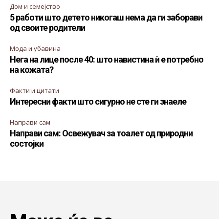
Дом и семејство
5 работи што детето никогаш нема да ги заборави
од своите родители
Мода и убавина
Нега на лице после 40: што навистина ѝ е потребно
на кожата?
Факти и цитати
Интересни факти што сигурно не сте ги знаеле
Направи сам
Направи сам: Освежувач за тоалет од природни
состојки