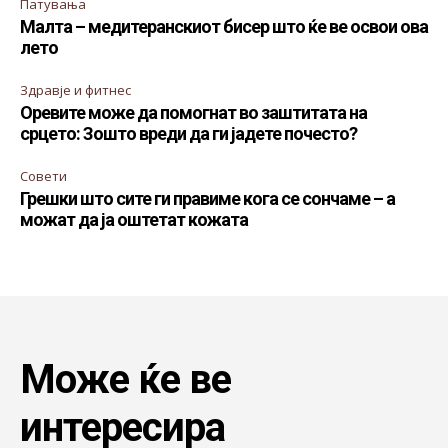
Патувања
Малта – медитеранскиот бисер што ќе ве освои ова
лето
Здравје и фитнес
Оревите може да помогнат во заштитата на
срцето: Зошто вреди да ги јадете почесто?
Совети
Грешки што сите ги правиме кога се сончаме – а
можат да ја оштетат кожата
Може ќе ве
интересира