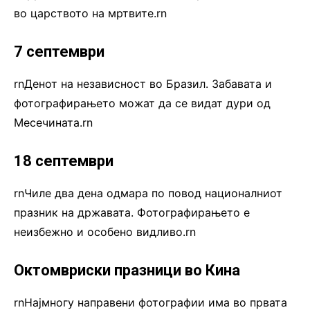
во царството на мртвите.rn
7 септември
rnДенот на независност во Бразил. Забавата и
фотографирањето можат да се видат дури од
Месечината.rn
18 септември
rnЧиле два дена одмара по повод националниот
празник на државата. Фотографирањето е
неизбежно и особено видливо.rn
Октомвриски празници во Кина
rnНајмногу направени фотографии има во првата