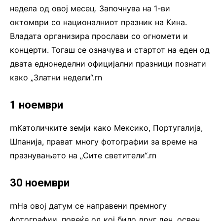
недела од овој месец. Започнува на 1-ви
октомври со националниот празник на Кина.
Владата организира прослави со огномети и
концерти. Тогаш се означува и стартот на еден од
двата еднонеделни официјални празници познати
како „Златни недели“.rn
1 ноември
rnКатоличките земји како Мексико, Португалија,
Шпанија, прават многу фотографии за време на
празнувањето на „Сите светители“.rn
30 ноември
rnНа овој датум се направени премногу
фотографии, повеќе од кој било друг ден, освен