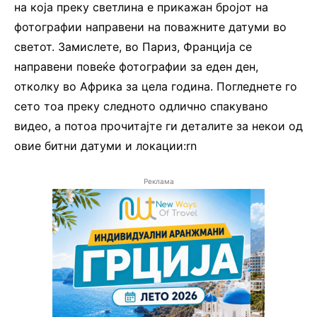
на која преку светлина е прикажан бројот на
фотографии направени на поважните датуми во
светот. Замислете, во Париз, Франција се
направени повеќе фотографии за еден ден,
отколку во Африка за цела година. Погледнете го
сето тоа преку следното одлично спакувано
видео, а потоа прочитајте ги деталите за некои од
овие битни датуми и локации:rn
Реклама