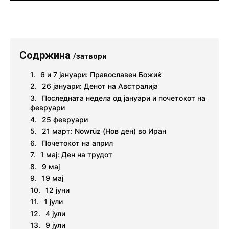
Содржина
/затвори
6 и 7 јануари: Православен Божиќ
26 јануари: Денот на Австралија
Последната недела од јануари и почетокот на
февруари
25 февруари
21 март: Nowrūz (Нов ден) во Иран
Почетокот на април
1 мај: Ден на трудот
9 мај
19 мај
12 јуни
1 јули
4 јули
9 јули