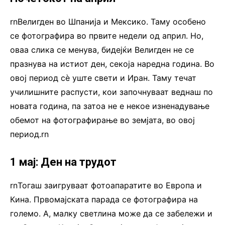
rnВелигден во Шпанија и Мексико. Таму особено
се фотографира во првите недели од април. Но,
оваа слика се менува, бидејќи Велигден не се
празнува на истиот ден, секоја наредна година. Во
овој период сè уште свети и Иран. Таму течат
училишните распусти, кои започнуваат веднаш по
новата година, па затоа не е некое изненадување
обемот на фотографирање во земјата, во овој
период.rn
1 мај: Ден на трудот
rnТогаш заигруваат фотоапаратите во Европа и
Кина. Првомајската парада се фотографира на
големо. А, малку светлина може да се забележи и