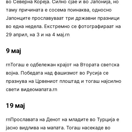
во Северна Кореја. Силно сјае и во Јапонија, но
таму причината е сосема поинаква, односно
Јапонците прославуваат три државни празници
во една недела. Екстремно се фотографираат на
29 април, на 3 и на 4 мај.rn
9 мај
rnТогаш е одбележан крајот на Втората светска
војна. Победата над фашизмот во Русија се
празнува на Црвениот плоштад и тогаш најсилно
свети видеомапата.rn
19 мај
rnПрославата на Денот на младите во Турција е
јасно видлива на мапата. Тогаш насекаде во