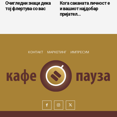
Очигледни знаци дека
Кога саканата личност е
тој флертува со вас
и вашиот најдобар
пријател…
КОНТАКТ
МАРКЕТИНГ
ИМПРЕСУМ