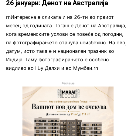
26 јануари: Денот на Австралија
rnИнтересна е сликата и на 26-ти во првиот
месец од годината. Тогаш е Денот на Австралија,
кога временските услови се повеќе од погодни,
па фотографирањето станува неизбежно. На овој
датум, исто така е и национален празник во
Индија. Таму фотографирањето е особено
видливо во Њу Делхи и во Мумбаи.rn
Реклама