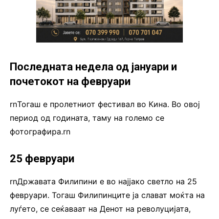
Последната недела од јануари и
почетокот на февруари
rnТогаш е пролетниот фестивал во Кина. Во овој
период од годината, таму на големо се
фотографира.rn
25 февруари
rnДржавата Филипини е во најјако светло на 25
февруари. Тогаш Филипинците ја слават моќта на
луѓето, се сеќаваат на Денот на револуцијата,