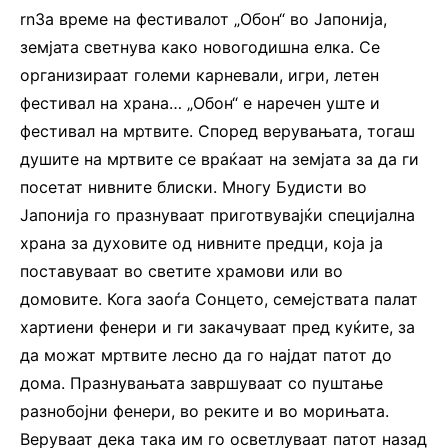
rnЗа време на фестивалот „Обон“ во Јапонија,
земјата светнува како новогодишна елка. Се
организираат големи карневали, игри, летен
фестивал на храна… „Обон“ е наречен уште и
фестивал на мртвите. Според верувањата, тогаш
душите на мртвите се враќаат на земјата за да ги
посетат нивните блиски. Многу Будисти во
Јапонија го празнуваат приготвувајќи специјална
храна за духовите од нивните предци, која ја
поставуваат во светите храмови или во
домовите. Кога заоѓа Сонцето, семејствата палат
хартиени фенери и ги закачуваат пред куќите, за
да можат мртвите лесно да го најдат патот до
дома. Празнувањата завршуваат со пуштање
разнобојни фенери, во реките и во морињата.
Веруваат дека така им го осветлуваат патот назад