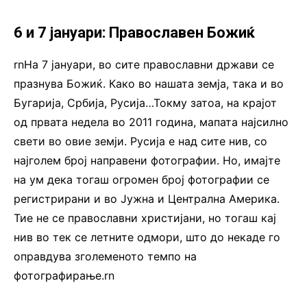
6 и 7 јануари: Православен Божиќ
rnНа 7 јануари, во сите православни држави се
празнува Божиќ. Како во нашата земја, така и во
Бугарија, Србија, Русија…Токму затоа, на крајот
од првата недела во 2011 година, мапата најсилно
свети во овие земји. Русија е над сите нив, со
најголем број направени фотографии. Но, имајте
на ум дека тогаш огромен број фотографии се
регистрирани и во Јужна и Централна Америка.
Тие не се православни христијани, но тогаш кај
нив во тек се летните одмори, што до некаде го
оправдува зголеменото темпо на
фотографирање.rn