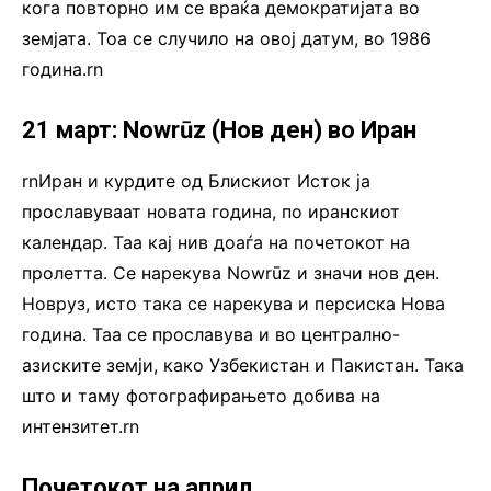
кога повторно им се враќа демократијата во
земјата. Тоа се случило на овој датум, во 1986
година.rn
21 март: Nowrūz (Нов ден) во Иран
rnИран и курдите од Блискиот Исток ја
прославуваат новата година, по иранскиот
календар. Таа кај нив доаѓа на почетокот на
пролетта. Се нарекува Nowrūz и значи нов ден.
Новруз, исто така се нарекува и персиска Нова
година. Таа се прославува и во централно-
азиските земји, како Узбекистан и Пакистан. Така
што и таму фотографирањето добива на
интензитет.rn
Почетокот на април