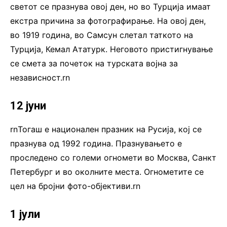
светот се празнува овој ден, но во Турција имаат
екстра причина за фотографирање. На овој ден,
во 1919 година, во Самсун слетал таткото на
Турција, Кемал Ататурк. Неговото пристигнување
се смета за почеток на турската војна за
независност.rn
12 јуни
rnТогаш е национален празник на Русија, кој се
празнува од 1992 година. Празнувањето е
проследено со големи огномети во Москва, Санкт
Петербург и во околните места. Огнометите се
цел на бројни фото-објективи.rn
1 јули