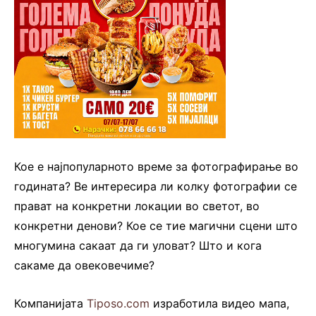
Кое е најпопуларното време за фотографирање во
годината? Ве интересира ли колку фотографии се
прават на конкретни локации во светот, во
конкретни денови? Кое се тие магични сцени што
многумина сакаат да ги уловат? Што и кога
сакаме да овековечиме?
Компанијата
Tiposo.com
изработила видео мапа,