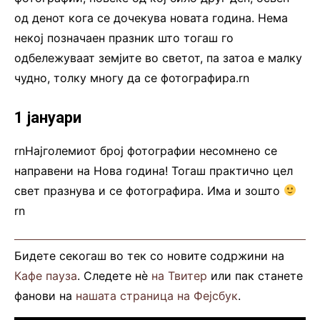
од денот кога се дочекува новата година. Нема
некој позначаен празник што тогаш го
одбележуваат земјите во светот, па затоа е малку
чудно, толку многу да се фотографира.rn
1 јануари
rnНајголемиот број фотографии несомнено се
направени на Нова година! Тогаш практично цел
свет празнува и се фотографира. Има и зошто
rn
Бидете секогаш во тек со новите содржини на
Кафе пауза
. Следете нè
на Твитер
или пак станете
фанови на
нашата страница на Фејсбук
.