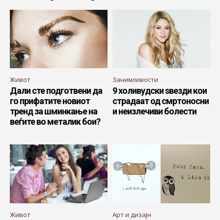
Живот
Занимливости
Дали сте подготвени да
9 холивудски ѕвезди кои
го прифатите новиот
страдаат од смртоносни
тренд за шминкање на
и неизлечиви болести
веѓите во металик бои?
Живот
Арт и дизајн