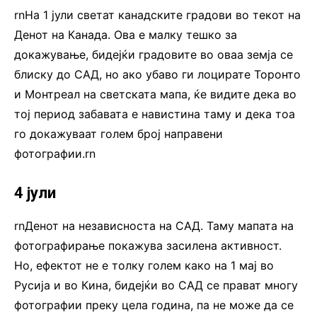
rnНа 1 јули светат канадските градови во текот на
Денот на Канада. Ова е малку тешко за
докажување, бидејќи градовите во оваа земја се
блиску до САД, но ако убаво ги лоцирате Торонто
и Монтреал на светската мапа, ќе видите дека во
тој период забавата е навистина таму и дека тоа
го докажуваат голем број направени
фотографии.rn
4 јули
rnДенот на независноста на САД. Таму мапата на
фотографирање покажува засилена активност.
Но, ефектот не е толку голем како на 1 мај во
Русија и во Кина, бидејќи во САД се прават многу
фотографии преку цела година, па не може да се