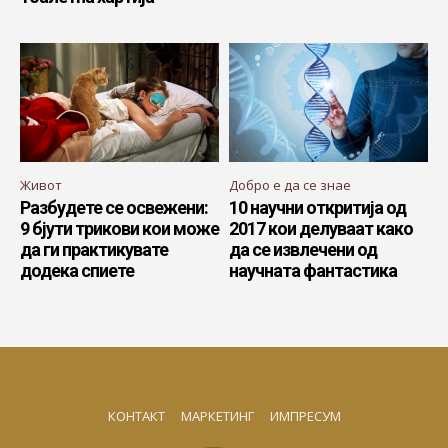
Живот
Добро е да се знае
Разбудете се освежени:
10 научни откритија од
9 бјути трикови кои може
2017 кои делуваат како
да ги практикувате
да се извлечени од
додека спиете
научната фантастика
КОНТАКТ
МАРКЕТИНГ
ИМПРЕСУМ