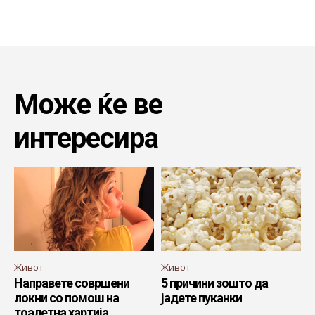
Може ќе ве
интересира
Живот
Живот
Направете совршени
5 причини зошто да
локни со помош на
јадете пуканки
тоалетна хартија