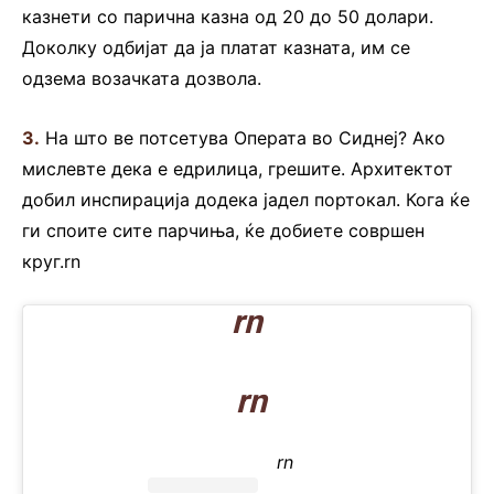
казнети со парична казна од 20 до 50 долари.
Доколку одбијат да ја платат казната, им се
одзема возачката дозвола.
3.
На што ве потсетува Операта во Сиднеј? Ако
мислевте дека е едрилица, грешите. Архитектот
добил инспирација додека јадел портокал. Кога ќе
ги споите сите парчиња, ќе добиете совршен
круг.rn
rn
rn
rn