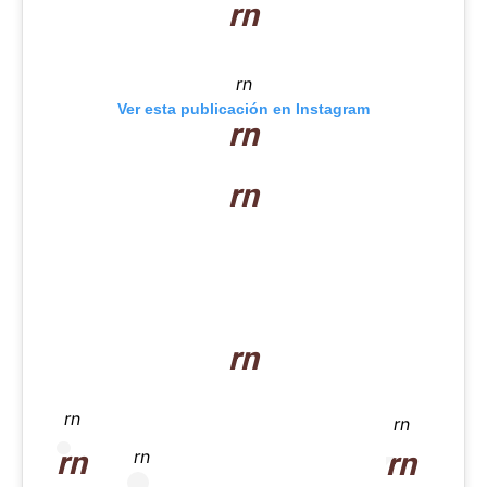
rn
rn
Ver esta publicación en Instagram
rn
rn
rn
rn
rn
rn
rn
rn