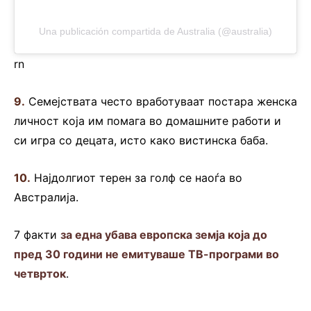
Una publicación compartida de Australia (@australia)
rn
9.
Семејствата често вработуваат постара женска
личност која им помага во домашните работи и
си игра со децата, исто како вистинска баба.
10.
Најдолгиот терен за голф се наоѓа во
Австралија.
7 факти
за една убава европска земја која до
пред 30 години не емитуваше ТВ-програми во
четврток
.