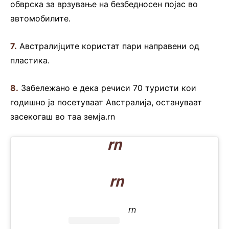
обврска за врзување на безбедносен појас во
автомобилите.
7.
Австралијците користат пари направени од
пластика.
8.
Забележано е дека речиси 70 туристи кои
годишно ја посетуваат Австралија, остануваат
засекогаш во таа земја.rn
rn
rn
rn