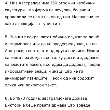
4.
Низ Австралија има 150 огромни необични
скулптури – во форма на печурки, банани и
крокодили се само некои од нив. Направени се
како атракција за туристите.
5.
Знаците покрај патот обично служат за да нè
информираат или да нè предупредуваат, но во
Австралија постојат и од други причини. Некои
патишта низ земјата се толку долги и здодевни,
па властите излегоа со идеја да додадат, покрај
информативни знаци, и знаци што ќе ги
анимираат патниците. Некои од нив содржат
слика или пократок текст.
6.
Во 1970 година, австралиската држава
Викторија беше првата држава што воведе