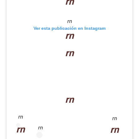
rn
rn
Ver esta publicación en Instagram
rn
rn
rn
rn
rn
rn
rn
rn