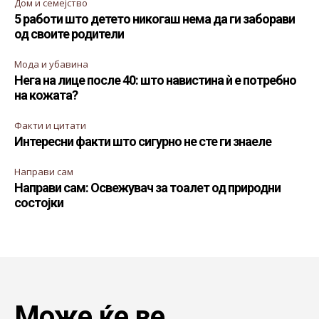
Дом и семејство
5 работи што детето никогаш нема да ги заборави
од своите родители
Мода и убавина
Нега на лице после 40: што навистина ѝ е потребно
на кожата?
Факти и цитати
Интересни факти што сигурно не сте ги знаеле
Направи сам
Направи сам: Освежувач за тоалет од природни
состојки
Може ќе ве