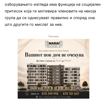
озборувањето изгледа има функција на социјален
притисок која ги мотивира членовите на некоја
група да се однесуваат правилно и според она
што другите го мислат за нив.
Реклама