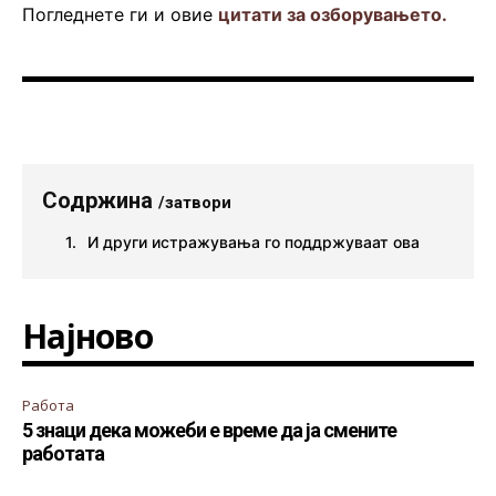
Погледнете ги и овие
цитати за озборувањето.
Содржина
/затвори
И други истражувања го поддржуваат ова
Најново
Работа
5 знаци дека можеби е време да ја смените
работата