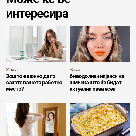
интересира
Живот
Живот
Зошто е важно да го
6 неодоливи нијанси на
сакате вашето работно
шминка што ќе бидат
место?
актуелни оваа есен