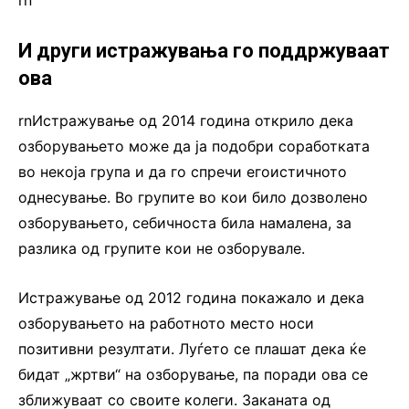
rn
И други истражувања го поддржуваат
ова
rnИстражување од 2014 година открило дека
озборувањето може да ја подобри соработката
во некоја група и да го спречи егоистичното
однесување. Во групите во кои било дозволено
озборувањето, себичноста била намалена, за
разлика од групите кои не озборувале.
Истражување од 2012 година покажало и дека
озборувањето на работното место носи
позитивни резултати. Луѓето се плашат дека ќе
бидат „жртви“ на озборување, па поради ова се
зближуваат со своите колеги. Заканата од