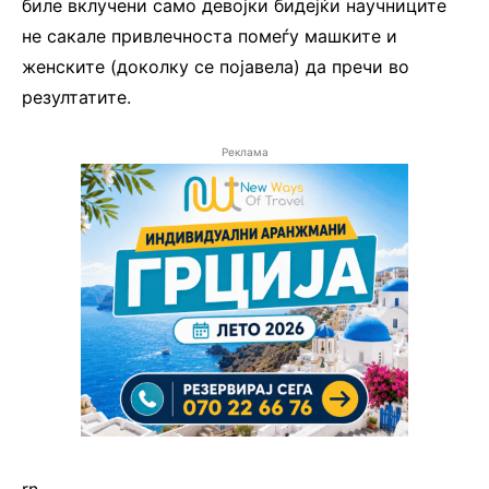
биле вклучени само девојки бидејќи научниците
не сакале привлечноста помеѓу машките и
женските (доколку се појавела) да пречи во
резултатите.
Реклама