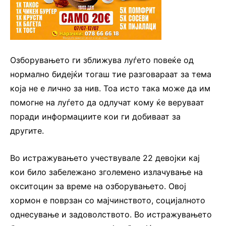
Озборувањето ги зближува луѓето повеќе од
нормално бидејќи тогаш тие разговараат за тема
која не е лично за нив. Тоа исто така може да им
помогне на луѓето да одлучат кому ќе веруваат
поради информациите кои ги добиваат за
другите.
Во истражувањето учествувале 22 девојки кај
кои било забележано зголемено излачување на
окситоцин за време на озборувањето. Овој
хормон е поврзан со мајчинството, социјалното
однесување и задоволството. Во истражувањето