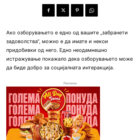
Ако озборувањето е едно од вашите „забранети
задоволства“, можно е да имате и некои
придобивки од него. Едно неодамнешно
истражување покажало дека озборувањето може
да биде добро за социјалната интеракција.
Реклама