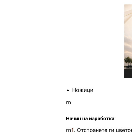
Ножици
rn
Начин на изработка:
rn
1
. Отстранете ги цвето