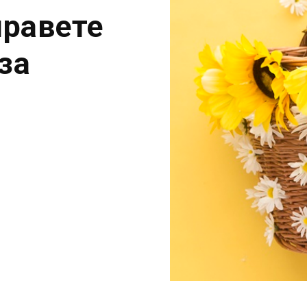
правете
за