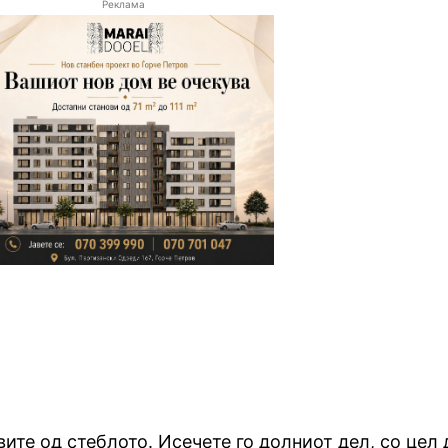
Реклама
вите од стеблото. Исечете го долниот дел, со цел 