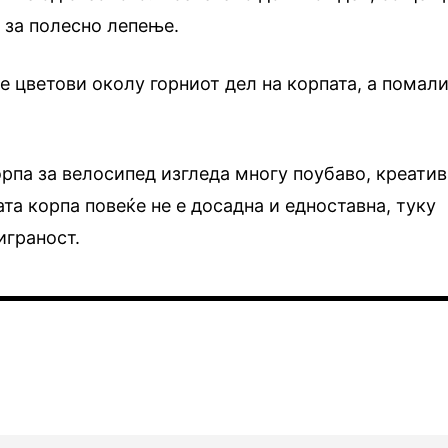
 за полесно лепење.
е цветови околу горниот дел на корпата, а помал
корпа за велосипед изгледа многу поубаво, креати
та корпа повеќе не е досадна и едноставна, туку
играност.