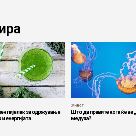
ира
Живот
ен пијалак за одржување
Што да правите кога ќе ве 
 и енергијата
медуза?