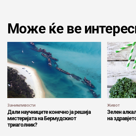
Може ќе ве интерес
Занимливости
Живот
Дали научниците конечно ја решија
Зелен алкал
мистеријата на Бермудскиот
на здравјето
триаголник?