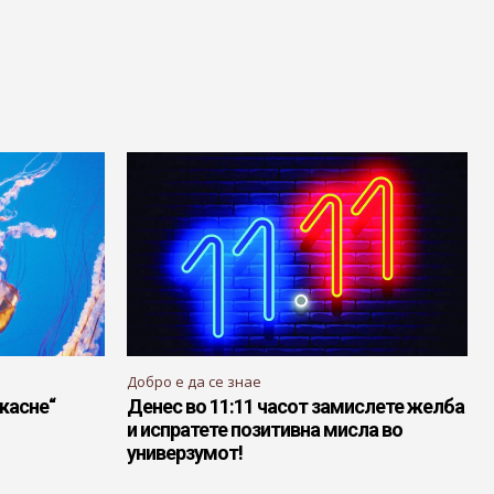
Добро е да се знае
„касне“
Денес во 11:11 часот замислете желба
и испратете позитивна мисла во
универзумот!