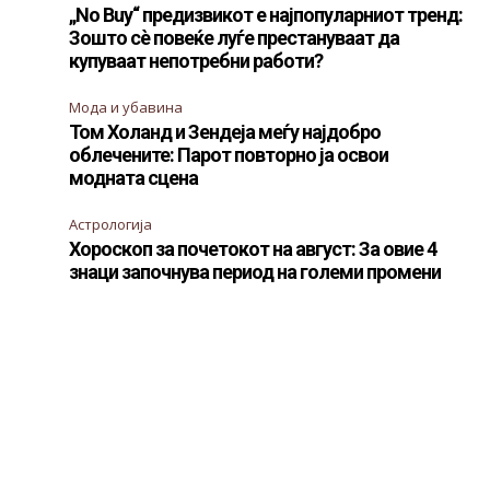
„No Buy“ предизвикот е најпопуларниот тренд:
Зошто сè повеќе луѓе престануваат да
купуваат непотребни работи?
Мода и убавина
Том Холанд и Зендеја меѓу најдобро
облечените: Парот повторно ја освои
модната сцена
Астрологија
Хороскоп за почетокот на август: За овие 4
знаци започнува период на големи промени