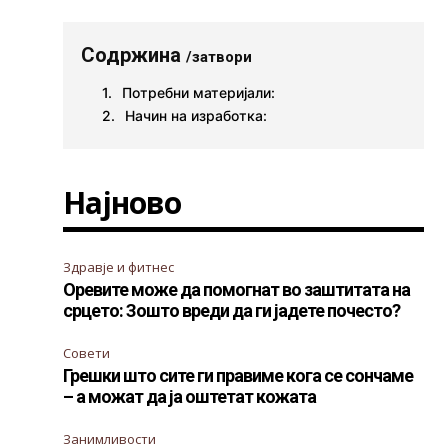
Содржина
/затвори
Потребни материјали:
Начин на изработка:
Најново
Здравје и фитнес
Оревите може да помогнат во заштитата на
срцето: Зошто вреди да ги јадете почесто?
Совети
Грешки што сите ги правиме кога се сончаме
– а можат да ја оштетат кожата
Занимливости