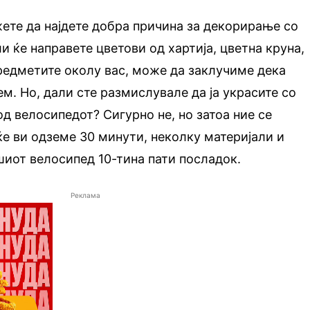
жете да најдете добра причина за декорирање со
и ќе направете цветови од хартија, цветна круна,
предметите околу вас, може да заклучиме дека
м. Но, дали сте размислувале да ја украсите со
од велосипедот? Сигурно не, но затоа ние се
ќе ви одземе 30 минути, неколку материјали и
шиот велосипед 10-тина пати посладок.
Реклама