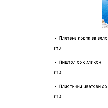
Плетена корпа за вел
rn011
Пиштол со силикон
rn011
Пластични цветови со
rn011