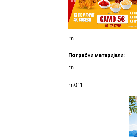
rn
Потребни материјали:
rn
rn011