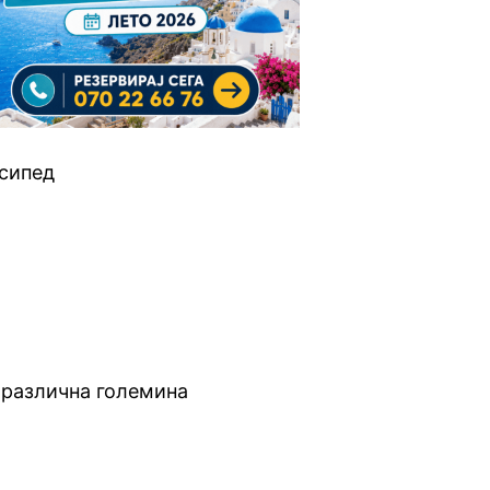
осипед
 различна големина