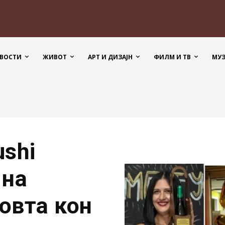
ВОСТИ
ЖИВОТ
АРТ И ДИЗАЈН
ФИЛМ И ТВ
МУ
shi
 на
овта кон