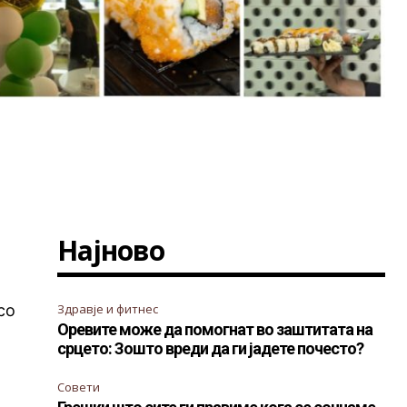
Најново
со
Здравје и фитнес
Оревите може да помогнат во заштитата на
срцето: Зошто вреди да ги јадете почесто?
Совети