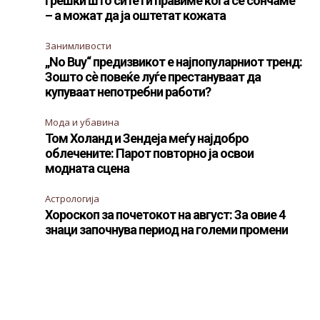
Грешки што сите ги правиме кога се сончаме
– а можат да ја оштетат кожата
Занимливости
„No Buy“ предизвикот е најпопуларниот тренд:
Зошто сè повеќе луѓе престануваат да
купуваат непотребни работи?
Мода и убавина
Том Холанд и Зендеја меѓу најдобро
облечените: Парот повторно ја освои
модната сцена
Астрологија
Хороскоп за почетокот на август: За овие 4
знаци започнува период на големи промени