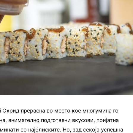
i Охрид прерасна во место кое многумина го
на, внимателно подготвени вкусови, пријатна
инати со најблиските. Но, зад секоја успешна