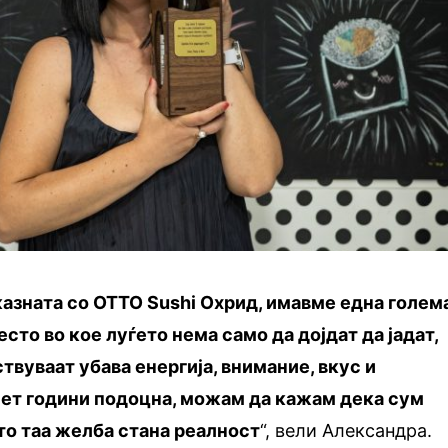
казната со OTTO Sushi Охрид, имавме една голем
сто во кое луѓето нема само да дојдат да јадат,
ствуваат убава енергија, внимание, вкус и
пет години подоцна, можам да кажам дека сум
то таа желба стана реалност
“, вели Александра.