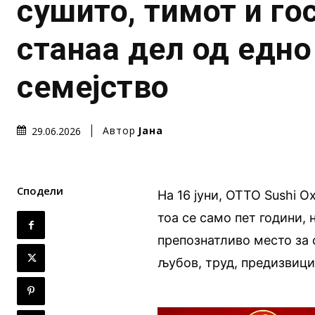
сушито, тимот и го
станаа дел од едно
семејство
Автор
Јана
29.06.2026
Сподели
На 16 јуни, OTTO Sushi О
тоа се само пет години, 
препознатливо место за 
љубов, труд, предизвици