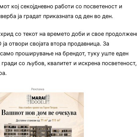
имот кој секојдневно работи со посветеност и
оверба ја градат приказната од ден во ден.
хрид со текот на времето доби и свое продолжен
 ја отвори својата втора продавница. За
 само проширување на брендот, туку уште еден
е гради со љубов, квалитет и искрена посветеност,
оа.
Реклама