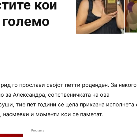
стите кои
 големо
хрид го прослави својот петти роденден. За некого
но за Александра, сопственичката на ова
суши, тие пет години се цела приказна исполнета 
, насмевки и моменти кои се паметат.
Реклама