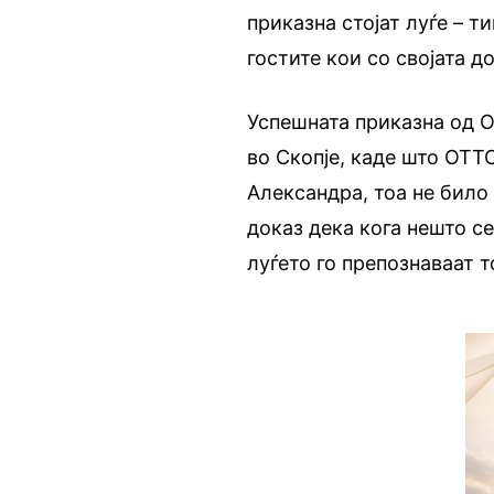
приказна стојат луѓе – т
гостите кои со својата д
Успешната приказна од О
во Скопје, каде што OTTO
Александра, тоа не било
доказ дека кога нешто с
луѓето го препознаваат т