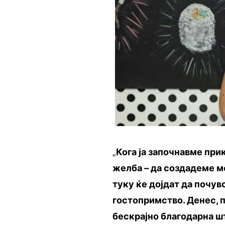
„
Кога ја започнавме при
желба – да создадеме ме
туку ќе дојдат да почув
гостопримство. Денес, 
бескрајно благодарна ш