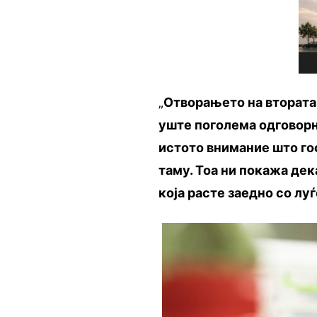
„
Отворањето на втората 
уште поголема одговорно
истото внимание што гос
таму. Тоа ни покажа дек
која расте заедно со лу