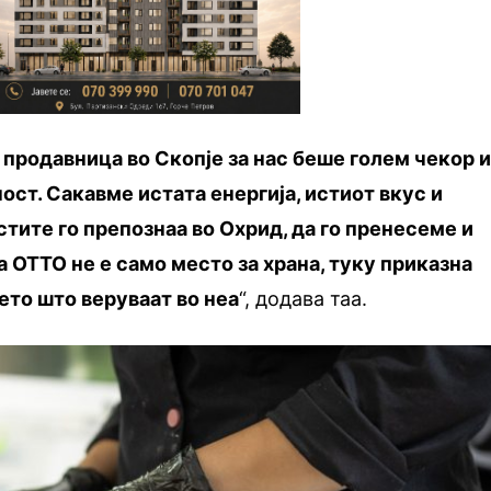
продавница во Скопје за нас беше голем чекор 
ст. Сакавме истата енергија, истиот вкус и
тите го препознаа во Охрид, да го пренесеме и
а OTTO не е само место за храна, туку приказна
ѓето што веруваат во неа
“, додава таа.