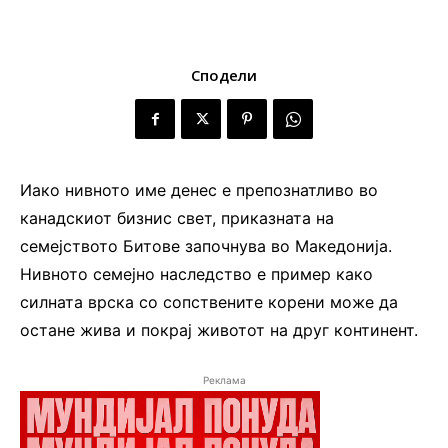
Сподели
Иако нивното име денес е препознатливо во
канадскиот бизнис свет, приказната на
семејството Битове започнува во Македонија.
Нивното семејно наследство е пример како
силната врска со сопствените корени може да
остане жива и покрај животот на друг континент.
Реклама