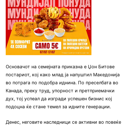
Основачот на семејната приказна е Џон Битове
постариот, кој како млад ја напуштил Македонија
во потрага по подобра иднина. По преселбата во
Канада, преку труд, упорност и претприемачки
дух, тој успеал да изгради успешен бизнис кој
подоцна ќе стане темел за идните генерации.
Денес, неговите наследници се активни во повеќе