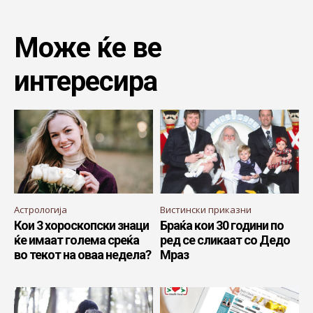
Може ќе ве
интересира
Астрологија
Вистински приказни
Кои 3 хороскопски знаци
Браќа кои 30 години по
ќе имаат голема среќа
ред се сликаат со Дедо
во текот на оваа недела?
Мраз