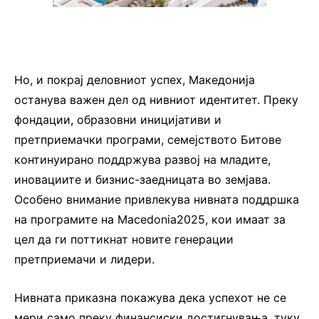
Но, и покрај деловниот успех, Македонија
останува важен дел од нивниот идентитет. Преку
фондации, образовни иницијативи и
претприемачки програми, семејството Битове
континуирано поддржува развој на младите,
иновациите и бизнис-заедницата во земјава.
Особено внимание привлекува нивната поддршка
на програмите на Macedonia2025, кои имаат за
цел да ги поттикнат новите генерации
претприемачи и лидери.
Нивната приказна покажува дека успехот не се
мери само преку финансиски достигнувања, туку