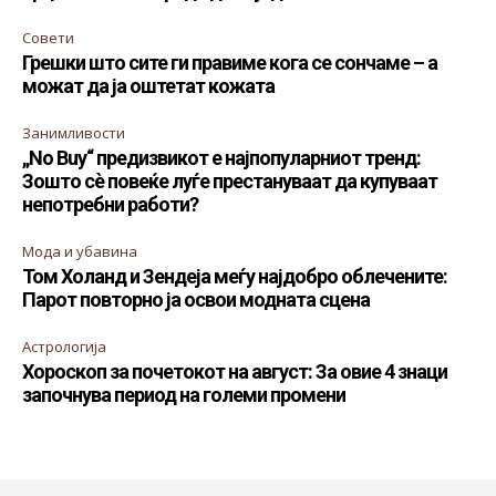
Совети
Грешки што сите ги правиме кога се сончаме – а
можат да ја оштетат кожата
Занимливости
„No Buy“ предизвикот е најпопуларниот тренд:
Зошто сè повеќе луѓе престануваат да купуваат
непотребни работи?
Мода и убавина
Том Холанд и Зендеја меѓу најдобро облечените:
Парот повторно ја освои модната сцена
Астрологија
Хороскоп за почетокот на август: За овие 4 знаци
започнува период на големи промени