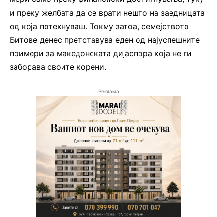
и преку желбата да се врати нешто на заедницата
од која потекнуваш. Токму затоа, семејството
Битове денес претставува еден од најуспешните
примери за македонската дијаспора која не ги
заборава своите корени.
Реклама