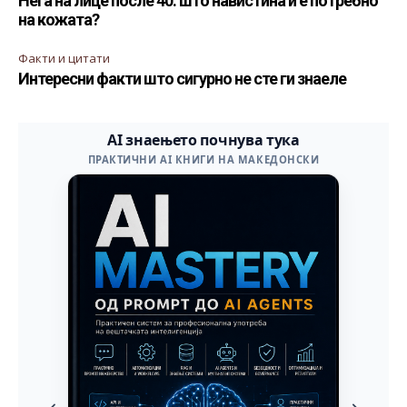
Нега на лице после 40: што навистина ѝ е потребно
на кожата?
Факти и цитати
Интересни факти што сигурно не сте ги знаеле