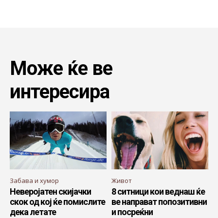
Може ќе ве
интересира
Забава и хумор
Живот
Неверојатен скијачки
8 ситници кои веднаш ќе
скок од кој ќе помислите
ве направат попозитивни
дека летате
и посреќни