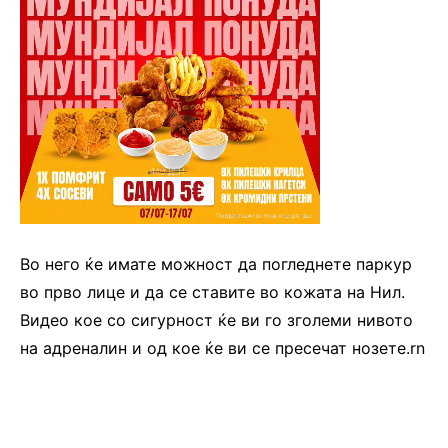
Во него ќе имате можност да погледнете паркур
во прво лице и да се ставите во кожата на Нил.
Видео кое со сигурност ќе ви го зголеми нивото
на адреналин и од кое ќе ви се пресечат нозете.rn