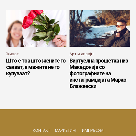
Живот
Арт и дизајн
Што е тоа што жените го
Виртуелна прошетка низ
сакаат, а мажите не го
Македонија со
купуваат?
фотографиите на
инстаграмџијата Марко
Блажевски
КОНТАКТ
МАРКЕТИНГ
ИМПРЕСУМ