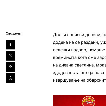
Сподели
Долги сончеви денови, п
додека не се раздени, у
седенки надвор, немање
времињата кога сме заро
на дневна светлина, мраз
здодевноста што ја носа
извршување на обврскит