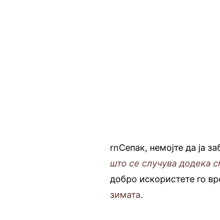
rnСепак, немојте да ја з
што се случува додека с
добро искористете го в
зимата
.