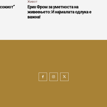
Живот
исокиот“
Ерих Фром за уметноста на
живеењето: И најмалата одлука е
важна!