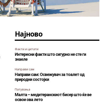
Најново
Факти и цитати
Интересни факти што сигурно не сте ги
и
знаеле
Направи сам
Направи сам: Освежувач за тоалет од
природни состојки
Патувања
Малта – медитеранскиот бисер што ќе ве
освои ова лето