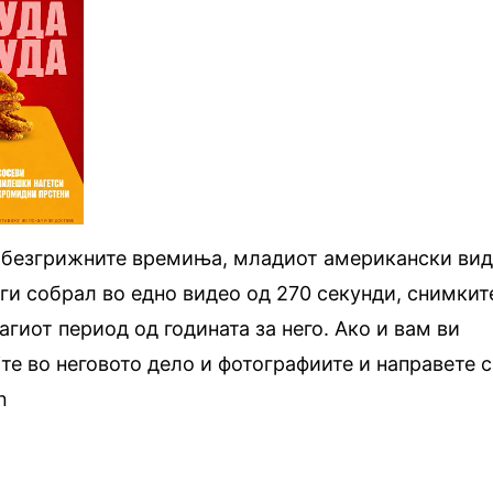
и безгрижните времиња, младиот американски ви
ги собрал во едно видео од 270 секунди, снимкит
агиот период од годината за него. Ако и вам ви
јте во неговото дело и фотографиите и направете 
n