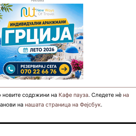
Реклама
о новите содржини на
Кафе пауза
. Следете нè
на
фанови на
нашата страница на Фејсбук
.