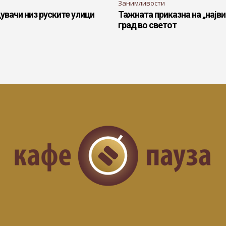
Занимливости
увачи низ руските улици
Тажната приказна на „најв
град во светот