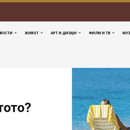
ВОСТИ
ЖИВОТ
АРТ И ДИЗАЈН
ФИЛМ И ТВ
МУ
тото?