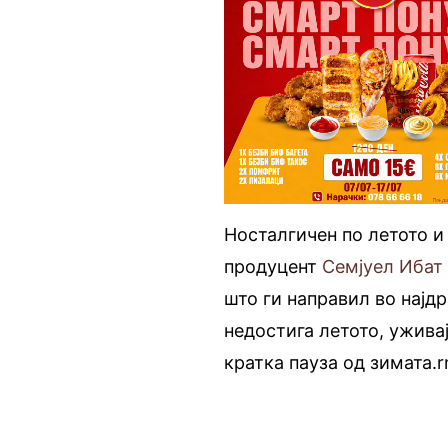
Носталгичен по летото 
продуцент
Семјуел Ибат
што ги направил во најдр
недостига летото, ужива
кратка пауза од зимата.r