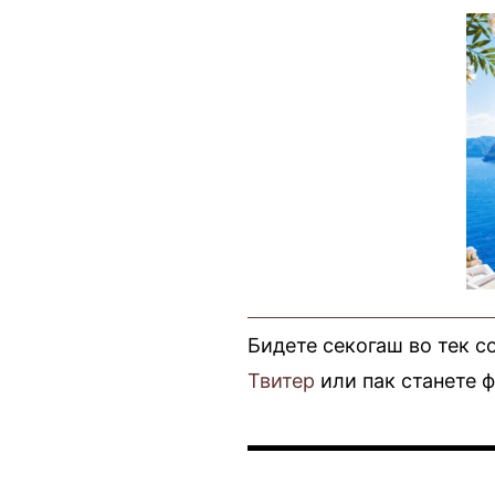
Бидете секогаш во тек с
Твитер
или пак станете 