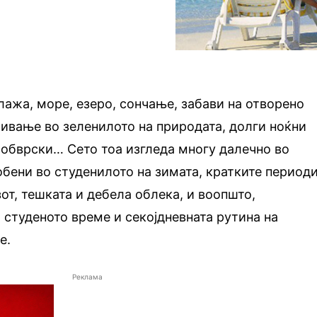
лажа, море, езеро, сончање, забави на отворено
живање во зеленилото на природата, долги ноќни
 обврски… Сето тоа изгледа многу далечно во
бени во студенилото на зимата, кратките период
от, тешката и дебела облека, и воопшто,
т студеното време и секојдневната рутина на
е.
Реклама