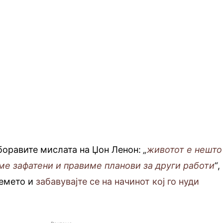
аборавите мислата на Џон Ленон:
„
животот е нешто
ме зафатени и правиме планови за други работи
“
,
ремето и
забавувајте се на начинот кој го нуди