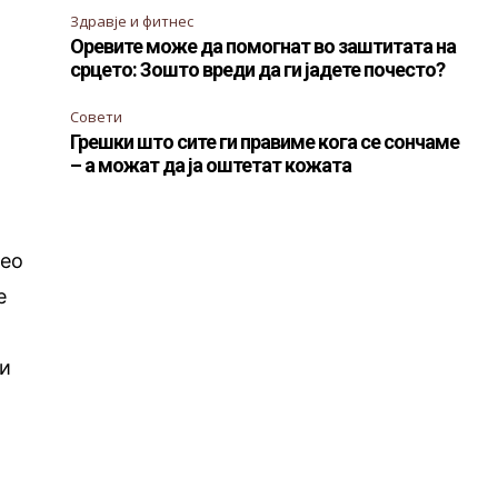
Здравје и фитнес
Оревите може да помогнат во заштитата на
срцето: Зошто вреди да ги јадете почесто?
Совети
Грешки што сите ги правиме кога се сончаме
– а можат да ја оштетат кожата
део
е
си