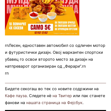
rnЛесен, едноставен автомобил со одличен мотор
и футуристички дизајн. Овој маркантен спортски
убавец го освои второто место за дизајн на
натпреварот организиран од „Ферари“.rn
rn
Бидете секогаш во тек со новите содржини на
Кафе пауза
. Следете нè
на Твитер
или пак станете
фанови на
нашата страница на Фејсбук
.