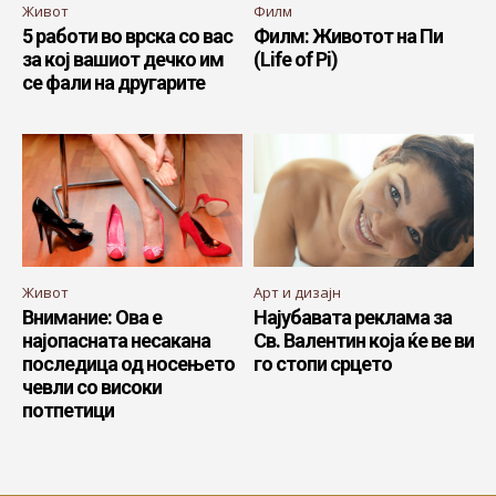
Живот
Филм
5 работи во врска со вас
Филм: Животот на Пи
за кој вашиот дечко им
(Life of Pi)
се фали на другарите
Живот
Арт и дизајн
Внимание: Ова е
Најубавата реклама за
најопасната несакана
Св. Валентин која ќе ве ви
последица од носењето
го стопи срцето
чевли со високи
потпетици