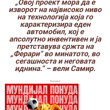
„Овој проект мора да е
изворот на највисоко ниво
на технологија која го
карактеризира еден
автомобил, кој е
апсолутно инвентивен и ја
претставува сржта на
„Ферари“ во минатото, во
сегашноста и неговата
иднина.“
– вели Самир.
Реклама