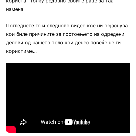
користат толку редовно своите раце за таа
намена.
Погледнете го и следново видео кое ни објаснува
кои биле причините за постоењето на одредени
делови од нашето тело кои денес повеќе не ги
користиме…