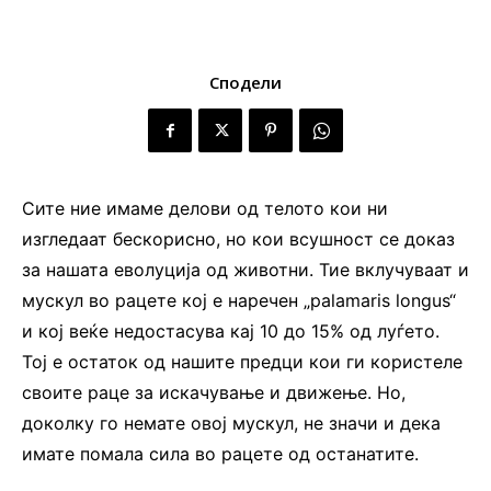
Сподели
Сите ние имаме делови од телото кои ни
изгледаат бескорисно, но кои всушност се доказ
за нашата еволуција од животни. Тие вклучуваат и
мускул во рацете кој е наречен „palamaris longus“
и кој веќе недостасува кај 10 до 15% од луѓето.
Тој е остаток од нашите предци кои ги користеле
своите раце за искачување и движење. Но,
доколку го немате овој мускул, не значи и дека
имате помала сила во рацете од останатите.