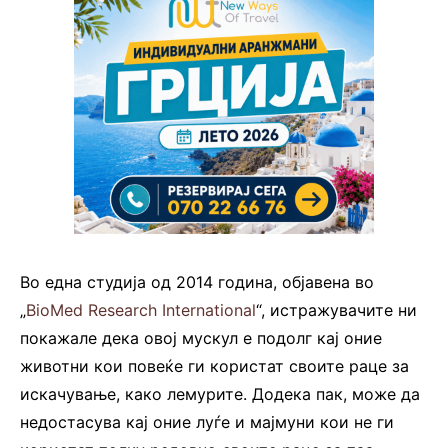
Во една студија од 2014 година, објавена во
„
BioMed Research International
“, истражувачите ни
покажале дека овој мускул е подолг кај оние
животни кои повеќе ги користат своите раце за
искачување, како лемурите. Додека пак, може да
недостасува кај оние луѓе и мајмуни кои не ги