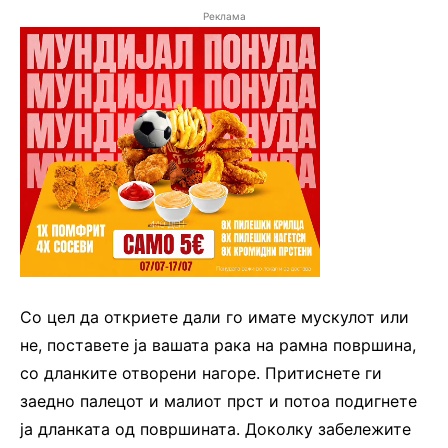
Реклама
Со цел да откриете дали го имате мускулот или
не, поставете ја вашата рака на рамна површина,
со дланките отворени нагоре. Притиснете ги
заедно палецот и малиот прст и потоа подигнете
ја дланката од површината. Доколку забележите