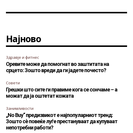
Најново
Здравје и фитнес
Оревите може да помогнат во заштитата на
срцето: Зошто вреди да ги јадете почесто?
Совети
Грешки што сите ги правиме кога се сончаме – а
можат да ја оштетат кожата
Занимливости
„No Buy“ предизвикот е најпопуларниот тренд:
Зошто сè повеќе луѓе престануваат да купуваат
непотребни работи?