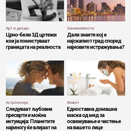
Арт и дизајн
Занимливости
Црно-бели 3Д цртежи
Дали знаете кој е
кои ја поместуваат
најскапиот град според
границата на реалноста
најновите истражувања?
Астрологија
Живот
Следуваат љубовни
Едноставна домашна
пресврти и моќна
маска од мед за
интуиција: Планетите
освежување и чистење
најмногу ќе влијаат на
на вашето лице