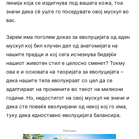
линија која се издигнува под вашата кожа, тоа
значи дека сè уште го поседувате овој мускул во
вас.
Зарем има поголем доказ за еволуцијата од еден
мускул кој бил клучен дел од анатомијата на
нашите предци и кој сега исчезнува бидејќи
нашиот животен стил е целосно сменет? Токму
ова е и основата на теоријата за еволуцијата –
дека нашите тела еволуираат со цел да се
адаптираат на промените во текот на милиони
години. Но, недостигот на овој мускул не значи и
дека сте повеќе еволуирани од некој кој го има,
туку дека едноставно еволуцијата балансира.
Реклама