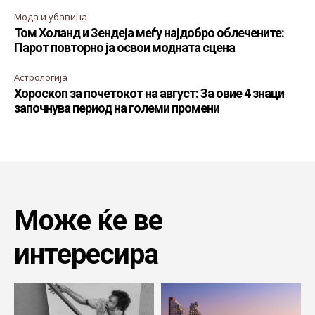
Мода и убавина
Том Холанд и Зендеја меѓу најдобро облечените:
Парот повторно ја освои модната сцена
Астрологија
Хороскоп за почетокот на август: За овие 4 знаци
започнува период на големи промени
Може ќе ве
интересира